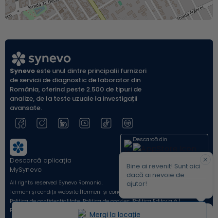
Synevo
este unul dintre principalii furnizori
de servicii de diagnostic de laborator din
România, oferind peste 2.500 de tipuri de
analize, de la teste uzuale la investigații
avansate.
Descarcă din
Descarcă aplicația
Acum pe
Bine ai revenit! Sunt aici
MySynevo
dacă ai nevoie de
All rights reserved Synevo Romania.
ajutor!
Termeni și condiții website |
Termeni și condiții Shop Online |
Politica de confidențialitate |
Politica de cookies |
Politica Editorială |
Protecția Consumatorilor - A.N.P.C. |
Avertizori de integritate
Mergi la locație