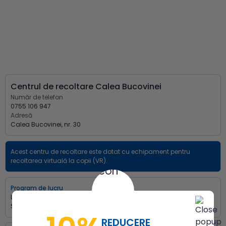
Centrul de recoltare Calea Bucovinei
Număr de telefon
0755 106 947
Adresă
Calea Bucovinei, nr. 30
Acest centru de recoltare este dotat cu echipament pentru
recoltarea virtuală la copii (VR).
Program de lucru
Luni - Vineri:
07:30 - 15:30
Sâmbătă:
07:30 - 12:30
REDUCERE