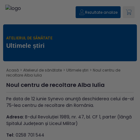
Rezultate analize
ATELIERUL DE SĂNĂTATE
Ultimele știri
Acasă
>
Atelierul de sănătate
>
Ultimele știri
>
Noul centru de
recoltare Alba Iulia
Noul centru de recoltare Alba Iulia
Pe data de 12 iunie Synevo anunţă deschiderea celui de-al
75-lea centru de recoltare din România.
Adresa:
B-dul Revoluției 1989, nr. 47, bl. CF 1, parter (lângă
Spitalul Județean și Liceul Militar)
Tel:
0258 701 544