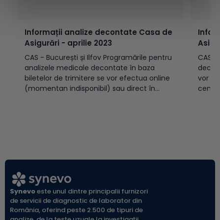
Informații analize decontate Casa de
Infor
Asigurări - aprilie 2023
Asigu
CAS - București și Ilfov Programările pentru
CAS Programările pentru analizele medicale
analizele medicale decontate în baza
decont
biletelor de trimitere se vor efectua online
vor tr
(momentan indisponibil) sau direct în
centre
centrele de recoltare Synevo, începând cu
02.03.
data de 3 aprilie 2023. Recoltările se vor
de 03.03.2022. 
efectua începând cu data de 4 aprilie
recolt
2023. În datele de 14...
de căt
verific
Synevo
este unul dintre principalii furnizori
de servicii de diagnostic de laborator din
România, oferind peste 2.500 de tipuri de
analize, de la teste uzuale la investigații