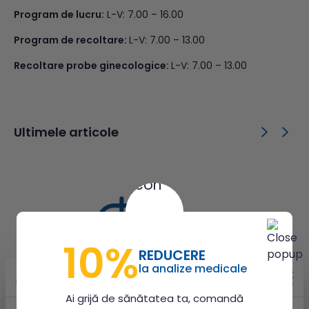
Program de lucru:
L-V: 7.00 – 16.00
Program de recoltare:
L-V: 7.00 – 13.00
Recoltare probe ginecologice:
L-V: 7.00 – 13.00
Ultimele articole
10%
REDUCERE
la analize medicale
Ai grijă de sănătatea ta, comandă