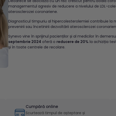
Deoarece se asociază cu un risc crescut pentru boala coro
managementul agresiv de reducere a nivelului de LDL-coleste
aterosclerozei coronariene.
Diagnosticul timpuriu al hipercolesterolemiei contribuie la
prevenirii sau încetinirii dezvoltării aterosclerozei coronarien
Synevo vine în sprijinul pacienților și al medicilor în demers
septembrie 2024
oferă o
reducere de 20%
la achiziția tes
și în toate centrele de recolare.
Cumpără online
Scurtează timpul de așteptare și