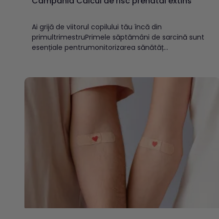
Campania Calcul de risc prenatal extins
Ai grijă de viitorul copilului tău încă din
primultrimestruPrimele săptămâni de sarcină sunt
esențiale pentrumonitorizarea sănătăț...