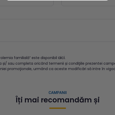
aici
lemia familială” este disponibil
.
ca și/ sau completa oricând termenii și condiţiile prezentei cam
niei promoţionale, urmând ca aceste modificări să intre în vigo
CAMPANII
Îți mai recomandăm și