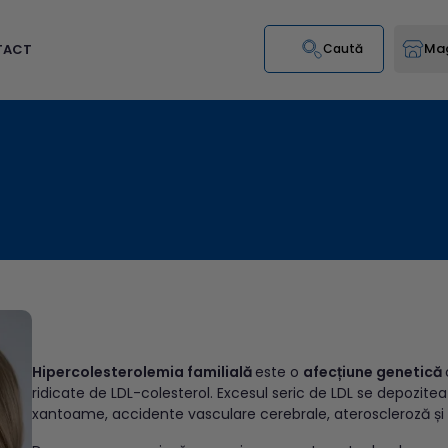
Mag
TACT
Caută
Hipercolesterolemia familială
este o
afecțiune genetică
ridicate de LDL-colesterol. Excesul seric de LDL se depozite
xantoame, accidente vasculare cerebrale, ateroscleroză și