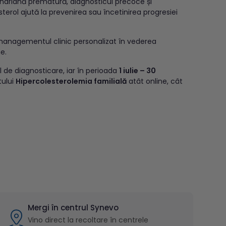
nariană prematură, diagnosticul precoce și
rol ajută la prevenirea sau încetinirea progresiei
 managementul clinic personalizat în vederea
e.
ul de diagnosticare, iar în perioada
1 iulie – 30
tului
Hipercolesterolemia familială
atât online, cât
Mergi în centrul Synevo
Vino direct la recoltare în centrele