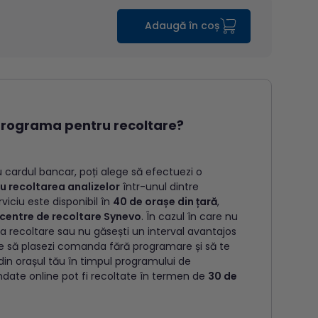
Adaugă în coș
rograma pentru recoltare?
cu cardul bancar, poți alege să efectuezi o
u recoltarea analizelor
într-unul dintre
viciu este disponibil în
40 de orașe din țară
,
 centre de recoltare Synevo
. În cazul în care nu
 la recoltare sau nu găsești un interval avantajos
ge să plasezi comanda fără programare și să te
 din orașul tău în timpul programului de
ndate online pot fi recoltate în termen de
30 de