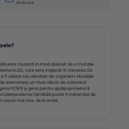
dedicate
zele?
ială este cauzată în mod obișnuit de o mutație
lesterol LDL, care este implicat în trecerea LDL
a fi utilizat sau eliminat din organism. Mutațiile
de asemenea, un nivel ridicat de colesterol
gena PCSK9 și gena pentru apolipoproteina B.
rcolesterolemia familială poate fi transmisă de
 în cazuri mai rare, de la ambii.