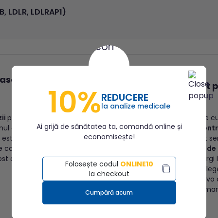
B, LDLR, LDLRAP1)
lasarea unei
Cum mă pot p
10%
REDUCERE
la analize medicale
ii
plasate în shop-ul
Înainte de a plăti online 
Ai grijă de sănătatea ta, comandă online și
nul dintre centrele
programare online pentr
economisește!
o este necesar să
centrele Synevo. Acest ser
e confirmare primit din
respectiv în
peste 100 de
ost efectuată
știi când dorești să mergi
Folosește codul
ONLINE10
programului tău, poți ale
la checkout
prezinți în centrul Synevo
recoltare. Analizele coma
Cumpără acum
zile
.