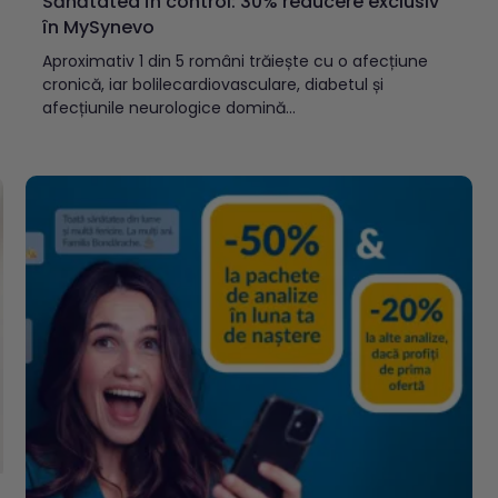
Sănătatea în control: 30% reducere exclusiv
în MySynevo
Aproximativ 1 din 5 români trăiește cu o afecțiune
cronică, iar bolilecardiovasculare, diabetul și
afecțiunile neurologice domină...