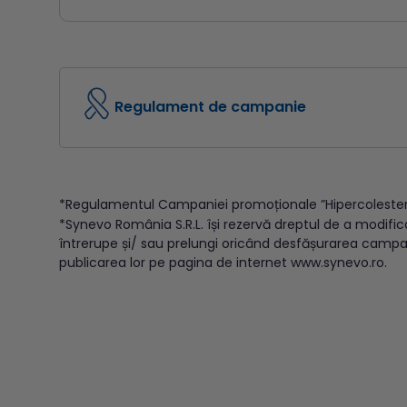
Regulament de campanie
*Regulamentul Campaniei promoționale ”Hipercolestero
*Synevo România S.R.L. își rezervă dreptul de a modifi
întrerupe și/ sau prelungi oricând desfășurarea campa
publicarea lor pe pagina de internet www.synevo.ro.