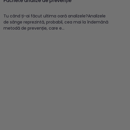
Pachete analize de prevenție
Tu când ți-ai făcut ultima oară analizele?Analizele
de sânge reprezintă, probabil, cea mai la îndemână
metodă de prevenție, care e...