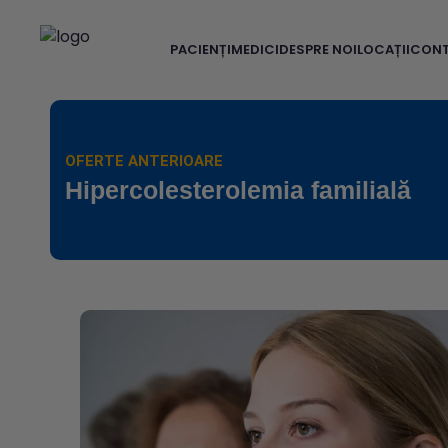
PACIENȚI
MEDICI
DESPRE NOI
LOCAȚII
CON
OFERTE ANTERIOARE
Hipercolesterolemia familială