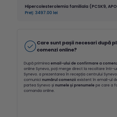
Hipercolesterolemia familiala (PCSK9, APO
Preț: 3497.00 lei
Care sunt pașii necesari după p
comenzi online?
După primirea
email-ului de confirmare a comenz
online Synevo, poți merge direct la recoltare într-u
Synevo. a prezentarea în recepția centrului Synev
comunici
numărul comenzii
existent în email-ul d
partea Synevo și
numele și prenumele
pe care a f
comanda online.