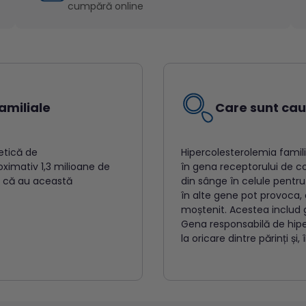
cumpără online
amiliale
Care sunt cau
etică de
Hipercolesterolemia famil
ximativ 1,3 milioane de
în gena receptorului de co
u că au această
din sânge în celule pentru 
în alte gene pot provoca, 
moștenit. Acestea includ 
Gena responsabilă de hipe
la oricare dintre părinți și,