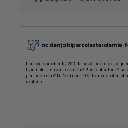
Incidența hipercolesterolemiei f
Unul din aproximativ 200 de adulți are mutația gen
hipercolesterolemie familială. Boala afectează apro
persoane din SUA, însă doar 10% dintre acestea ști
mutație.