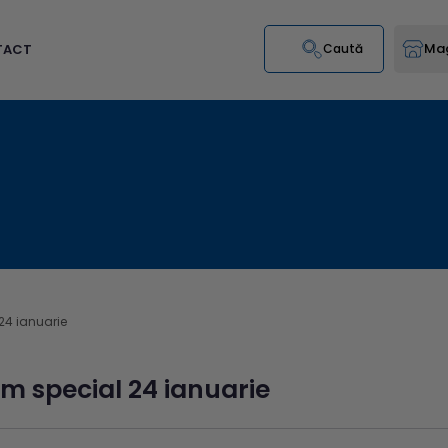
Mag
TACT
Caută
24 ianuarie
m special 24 ianuarie