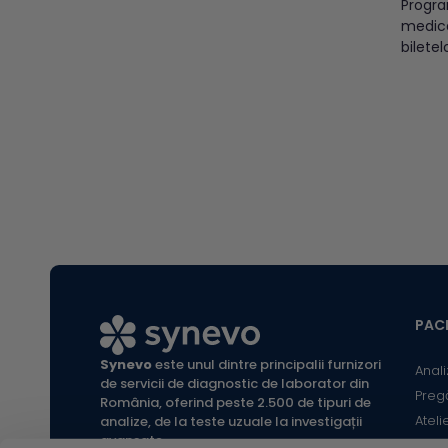
Progra
medica
biletel
efect
indispo
centre
începâ
2023. R
efectu
4 april
PACI
Synevo
este unul dintre principalii furnizori
Anali
de servicii de diagnostic de laborator din
Preg
România, oferind peste 2.500 de tipuri de
Ateli
analize, de la teste uzuale la investigații
avansate.
Infor