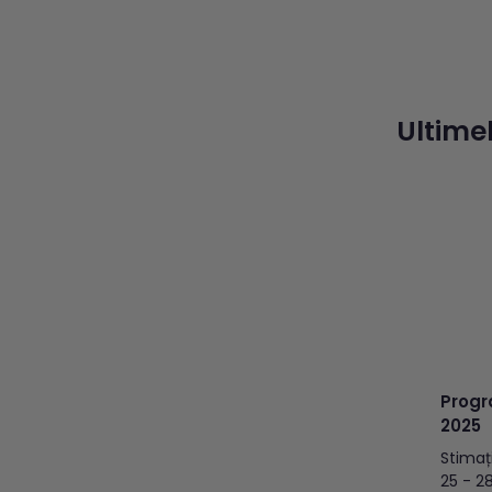
Indepen
următor
recoltar
Târgoviș
70, part
Ultimel
Progr
2025
Stimaț
25 - 2