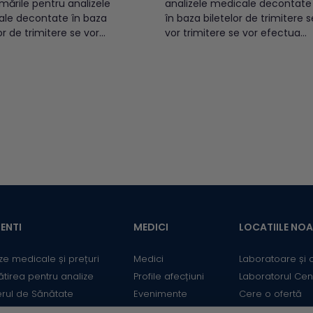
mările pentru analizele
analizele medicale decontate
le decontate în baza
în baza biletelor de trimitere s
or de trimitere se vor
vor trimitere se vor efectua
ua online (momentan
direct în centrele de recoltare
nibil) sau direct în
începând cu data de
le de recoltare Synevo,
02.03.2022.Recoltările vor
nd cu data de 3 aprilie
începe cu data de 03.03.2022.
ecoltările se vor
Programările, cât și recoltările
a începând cu data de
se fac în limita bugetului
ie 2023. În datele de 14...
alocat de către CAS ILFOV/
CASMB.Pentru verificarea
alocării...
ENTI
MEDICI
LOCATIILE NO
ze medicale și prețuri
Medici
Laboratoare și 
ătirea pentru analize
Profile afecțiuni
Laboratorul Cen
erul de Sănătate
Evenimente
Cere o ofertă
mații utile
Informații medicale
Contact