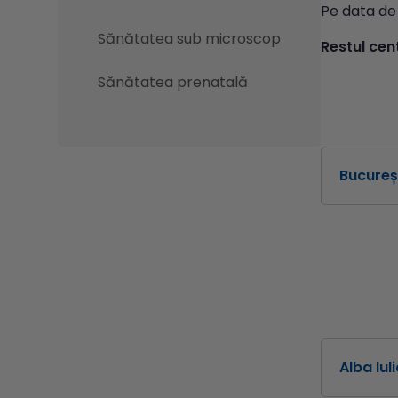
Pe data de
Sănătatea sub microscop
Restul cent
Sănătatea prenatală
Bucureș
Centrul
Drumul T
Program 
Centrul
Drumul T
Program 
Centrul
Alba Iul
Brâncuşi