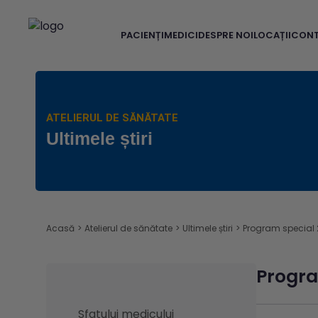
PACIENȚI
MEDICI
DESPRE NOI
LOCAȚII
CON
ATELIERUL DE SĂNĂTATE
Ultimele știri
Acasă
>
Atelierul de sănătate
>
Ultimele știri
>
Program special 
Progra
Sfatului medicului