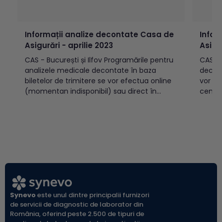
Informații analize decontate Casa de
Infor
Asigurări - aprilie 2023
Asigu
CAS - București și Ilfov Programările pentru
CAS Programările pentru analizele medicale
analizele medicale decontate în baza
decont
biletelor de trimitere se vor efectua online
vor tr
(momentan indisponibil) sau direct în
centre
centrele de recoltare Synevo, începând cu
02.03.
data de 3 aprilie 2023. Recoltările se vor
de 03.03.2022. 
efectua începând cu data de 4 aprilie
recolt
2023. În datele de 14...
de căt
verific
Synevo
este unul dintre principalii furnizori
de servicii de diagnostic de laborator din
România, oferind peste 2.500 de tipuri de