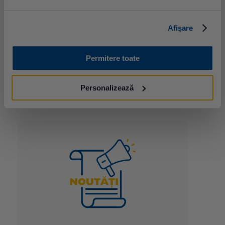
recoltare Târgoviște (Str. Col. Dumitru
conform
programului normal
disponibil
aici
.
Băltărețu nr. 70, parter) este închis.
Afişare
În intervalul
1 - 2 ianurie
2023
, centrele Synevo vor fi
închise. Programul normal de funcționare se va relua
începând cu
3 ianuarie
.
Permitere toate
Personalizează
Ultimele articole