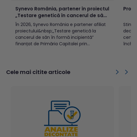
Synevo România, partener în proiectul
Progr
„Testare genetică în cancerul de sân,
formă incipientă", finanțata de ASSMB
În 2026, Synevo România e partener afiliat
Stimaț
proiectului&nbsp;„Testare genetică la
decemb
cancerul de sân în formă incipientă”
centre
finanțat de Primăria Capitalei prin
închis
Administrația Spitalelor și Serviciilor
aceste
Medicale București în baza Hotărârii
București și I
Consiliului General al Municipiului București
2025To
nr. 179/04.06.2025, cu testul genomic
Bucure
Cele mai citite articole
MammaPrint.Obiectivul proiectului îl
reprezintă obținerea de informații
medicale, prin testare...