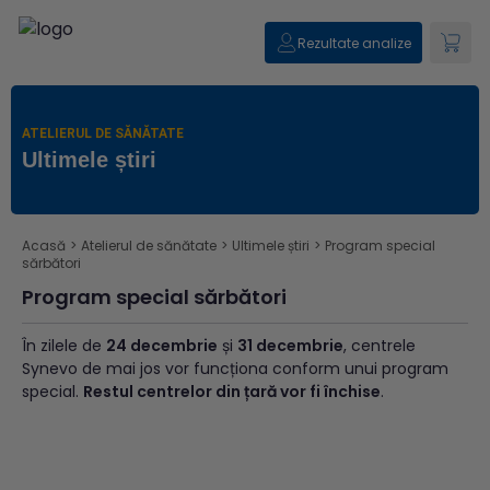
Rezultate analize
ATELIERUL DE SĂNĂTATE
Ultimele știri
Acasă
>
Atelierul de sănătate
>
Ultimele știri
>
Program special
sărbători
Program special sărbători
În zilele de
24 decembrie
și
31 decembrie
, centrele
Synevo de mai jos vor funcționa conform unui program
special.
Restul centrelor din țară vor fi închise
.