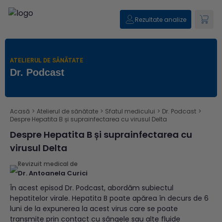
Rezultate analize
ATELIERUL DE SĂNĂTATE
Dr. Podcast
Acasă
>
Atelierul de sănătate
>
Sfatul medicului
>
Dr. Podcast
>
Despre Hepatita B și suprainfectarea cu virusul Delta
Despre Hepatita B și suprainfectarea cu
virusul Delta
Revizuit medical de
Dr. Antoanela Curici
În acest episod Dr. Podcast, abordăm subiectul
hepatitelor virale. Hepatita B poate apărea în decurs de 6
luni de la expunerea la acest virus care se poate
transmite prin contact cu sângele sau alte fluide