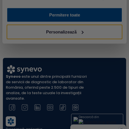
Permitere toate
Personalizează
Synevo
este unul dintre principalii furnizori
de servicii de diagnostic de laborator din
România, oferind peste 2.500 de tipuri de
analize, de la teste uzuale la investigații
avansate.
Descarcă din