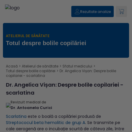
Rezultate analize
ATELIERUL DE SĂNĂTATE
Totul despre bolile copilăriei
Acasă
>
Atelierul de sănătate
>
Sfatul medicului
>
Totul despre bolile copilăriei
>
Dr. Angelica Vișan: Despre bolile
copilariei - scarlatina
Dr. Angelica Vișan: Despre bolile copilariei -
scarlatina
Revizuit medical de
Dr. Antoanela Curici
Scarlatina
este o boală a copilăriei produsă de
Streptococul beta he
m
olitic de grup A
. Se transmite pe
cale aerogenă are o incubație scurtă de câteva zile, între