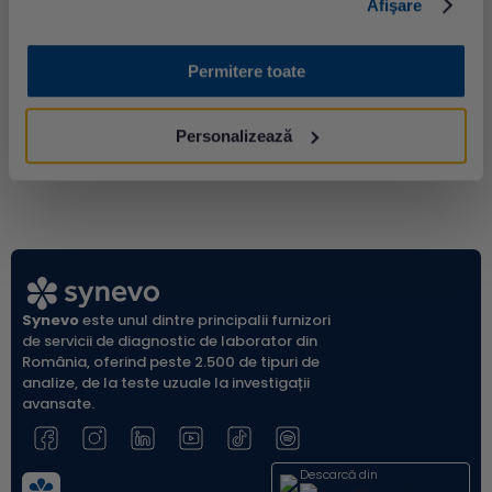
Afişare
Permitere toate
Personalizează
Synevo
este unul dintre principalii furnizori
de servicii de diagnostic de laborator din
România, oferind peste 2.500 de tipuri de
analize, de la teste uzuale la investigații
avansate.
Descarcă din