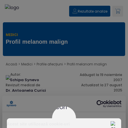
Rezultate analize
MEDICI
Profil melanom malign
Acasă
>
Medici
>
Profile afecțiuni
>
Profil melanom malign
Autor:
Adăugat la 19 noiembrie
Echipa Synevo
2007
Revizuit medical de
Actualizat la 27 august
Dr. Antoanela Curici
2025
Test (marker tumoral) disponibil în laboratorul Synevo:
Acest site utilizează cookie-uri