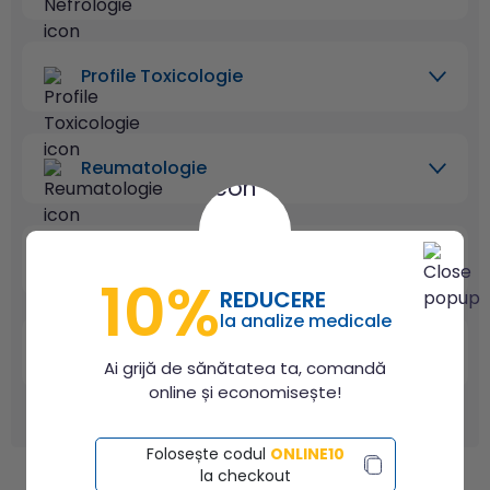
Profile Toxicologie
Reumatologie
Teste Alergologie
10%
REDUCERE
la analize medicale
Urologie
Ai grijă de sănătatea ta, comandă
online și economisește!
Folosește codul
ONLINE10
la checkout