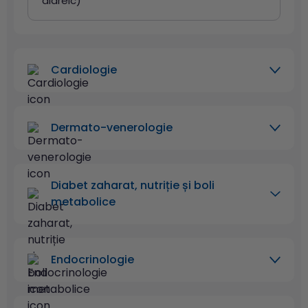
diareic)
Cardiologie
Dermato-venerologie
Diabet zaharat, nutriție și boli
metabolice
Endocrinologie