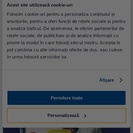
Acest site utilizează cookie-uri
Folosim cookie-uri pentru a personaliza conținutul și
anunțurile, pentru a oferi funcții de rețele sociale și pentru
Campania Calcul de risc prenatal extins
a analiza traficul. De asemenea, le oferim partenerilor de
rețele sociale, de publicitate și de analize informații cu
Ai grijă de viitorul copilului tău încă din
privire la modul în care folosiți site-ul nostru. Aceștia le
primultrimestruPrimele săptămâni de sarcină sunt esențiale
pot combina cu alte informații oferite de dvs. sau culese
pentrumonitorizarea sănătăț...
în urma folosirii serviciilor lor.
Afişare
Permitere toate
Personalizează