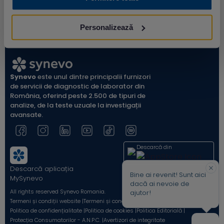
Personalizează
Synevo
este unul dintre principalii furnizori
de servicii de diagnostic de laborator din
România, oferind peste 2.500 de tipuri de
analize, de la teste uzuale la investigații
avansate.
Descarcă din
Descarcă aplicația
Acum pe
Bine ai revenit! Sunt aici
MySynevo
dacă ai nevoie de
All rights reserved Synevo Romania.
ajutor!
Termeni și condiții website |
Termeni și condiții Shop Online |
Politica de confidențialitate |
Politica de cookies |
Politica Editorială |
Protecția Consumatorilor - A.N.P.C. |
Avertizori de integritate