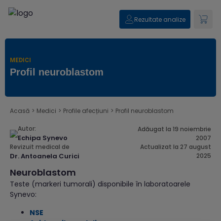
Rezultate analize
MEDICI
Profil neuroblastom
Acasă
>
Medici
>
Profile afecțiuni
>
Profil neuroblastom
Autor:
Adăugat la 19 noiembrie
Echipa Synevo
2007
Revizuit medical de
Actualizat la 27 august
Dr. Antoanela Curici
2025
Neuroblastom
Teste (markeri tumorali) disponibile în laboratoarele
Synevo:
NSE