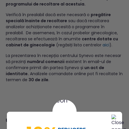
programului de recoltare al acestuia.
Verifică în prealabil dacă este necesară o
pregătire
specială înainte de recoltare
sau dacă recoltarea
analizelor achiziționate necesită o programare în
prealabil. De asemenea, în cazul probelor ginecologice,
recoltarea se efectuează în anumite
centre dotate cu
cabinet de ginecologie
(regăsiți lista centrelor
aici
).
La prezentarea în recepția centrului Synevo este necesar
să prezinți
numărul comenzii
existent în email-ul de
confirmare primit din partea Synevo și
un act de
identitate.
Analizele comandate online pot fi recoltate în
termen de
30 de zile
.
Ultimele articole