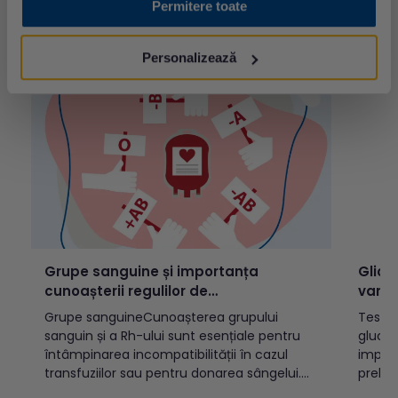
Permitere toate
Cuprins: Ce este omega-3?Ce sunt acizii
unele 
Cele mai citite articole
grași esențiali?Rolul omega-3 în
import
organismTipuri de acizi grași omega-
produs
Personalizează
3ALAEPADHAOmega-3...
catal
pentru
Grupe sanguine și importanța
Glice
cunoașterii regulilor de
varst
incompatibilitate
Grupe sanguineCunoașterea grupului
Testul
sanguin și a Rh-ului sunt esențiale pentru
glucoz
întâmpinarea incompatibilității în cazul
implic
transfuziilor sau pentru donarea sângelui.
prelev
Există două sisteme OAB și Rh, cele mai
(vacut