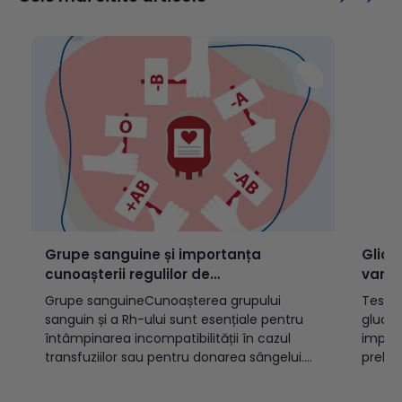
superf
reprezintă obținerea de informații
ulcerații ve
medicale, prin testare...
varice
Grupe sanguine și importanța
Glice
cunoașterii regulilor de
varst
incompatibilitate
Grupe sanguineCunoașterea grupului
Testul
sanguin și a Rh-ului sunt esențiale pentru
glucoz
întâmpinarea incompatibilității în cazul
implic
transfuziilor sau pentru donarea sângelui.
prelev
Există două sisteme OAB și Rh, cele mai
(vacut
cunoscute, care prin combinație pot
indicat