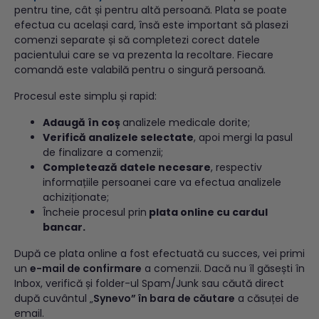
pentru tine, cât și pentru altă persoană. Plata se poate
efectua cu același card, însă este important să plasezi
comenzi separate și să completezi corect datele
pacientului care se va prezenta la recoltare. Fiecare
comandă este valabilă pentru o singură persoană.
Procesul este simplu și rapid:
Adaugă în coș
analizele medicale dorite;
Verifică analizele selectate
, apoi mergi la pasul
de finalizare a comenzii;
Completează datele necesare
, respectiv
informațiile persoanei care va efectua analizele
achiziționate;
Încheie procesul prin
plata online cu cardul
bancar.
După ce plata online a fost efectuată cu succes, vei primi
un
e-mail de confirmare
a comenzii. Dacă nu îl găsești în
Inbox, verifică și folder-ul Spam/Junk sau căută direct
după cuvântul „
Synevo” în bara de căutare
a căsuței de
email.