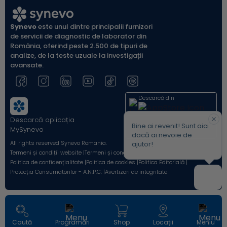
Synevo
este unul dintre principalii furnizori
de servicii de diagnostic de laborator din
România, oferind peste 2.500 de tipuri de
analize, de la teste uzuale la investigații
avansate.
Descarcă din
Descarcă aplicația
Acum pe
Bine ai revenit! Sunt aici
MySynevo
dacă ai nevoie de
All rights reserved Synevo Romania.
ajutor!
Termeni și condiții website |
Termeni și condiții Shop Online |
Politica de confidențialitate |
Politica de cookies |
Politica Editorială |
Protecția Consumatorilor - A.N.P.C. |
Avertizori de integritate
Caută
Programări
Shop
Locații
Meniu