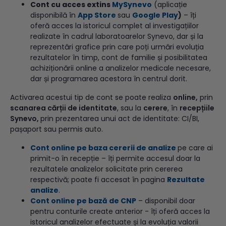
Cont cu acces extins
MySynevo
(aplicație
disponibilă în
App Store
sau
Google Play
)
– îți
oferă acces la istoricul complet al investigațiilor
realizate în cadrul laboratoarelor Synevo, dar și la
reprezentări grafice prin care poți urmări evoluția
rezultatelor în timp, cont de familie și posibilitatea
achiziționării online a analizelor medicale necesare,
dar și programarea acestora în centrul dorit.
Activarea acestui tip de cont se poate realiza
online,
prin
scanarea cărții de identitate
, sau la
cerere
, în
recepțiile
Synevo,
prin prezentarea unui act de identitate: CI/BI,
pașaport sau permis auto.
Cont online pe baza cererii de analize
pe care ai
primit-o în recepție – îți permite accesul doar la
rezultatele analizelor solicitate prin cererea
respectivă; poate fi accesat în pagina
Rezultate
analize
.
Cont online pe bază de CNP
– disponibil doar
pentru conturile create anterior - îți oferă acces la
istoricul analizelor efectuate și la evoluția valorii