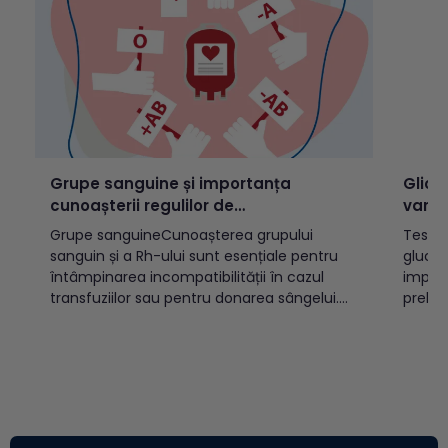
Grupe sanguine și importanța
Glice
cunoașterii regulilor de
varst
incompatibilitate
Grupe sanguineCunoașterea grupului
Testul
sanguin și a Rh-ului sunt esențiale pentru
glucoz
întâmpinarea incompatibilității în cazul
implic
transfuziilor sau pentru donarea sângelui.
prelev
Există două sisteme OAB și Rh, cele mai
(vacut
cunoscute, care prin combinație pot
indicat
determina 8 grupe sanguine:A Rh pozitiv
diabet
(A+)A Rh negativ (A-)B Rh pozitiv (B+)B Rh
populației a
negativ (B-)AB Rh pozitiv...
glicem
glicemi