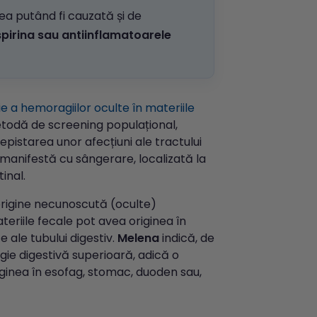
ea putând fi cauzată și de
pirina sau antiinflamatoarele
e a hemoragiilor oculte în materiile
todă de screening populațional,
epistarea unor afecțiuni ale tractului
 manifestă cu sângerare, localizată la
inal.
rigine necunoscută (oculte)
teriile fecale pot avea originea în
 ale tubului digestiv.
Melena
indică, de
gie digestivă superioară, adică o
ginea în esofag, stomac, duoden sau,