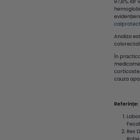
97,8%, iar
hemoglobin
evidențier
calprotec
Analiza es
colorectal
În practica
medicament
corticoste
cauza apari
Referințe:
Labor
Fecal
Rex D
Rober