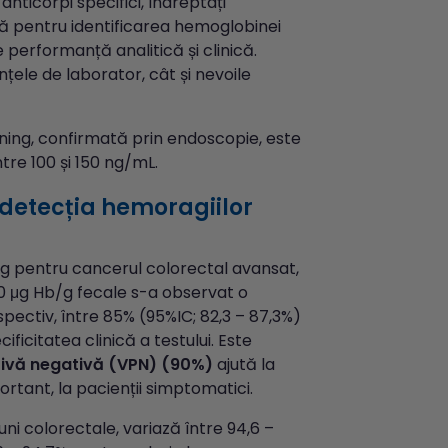
nticorpi specifici, îndreptați
ă pentru identificarea hemoglobinei
e performanță analitică și clinică.
nțele de laborator, cât și nevoile
eening, confirmată prin endoscopie, este
tre 100 și 150 ng/mL.
u detecția hemoragiilor
ing pentru cancerul colorectal avansat,
 60 μg Hb/g fecale s-a observat o
espectiv, între 85% (95%IC; 82,3 – 87,3%)
ificitatea clinică a testului. Este
tivă negativă (VPN) (90%)
ajută la
ortant, la pacienții simptomatici.
iuni colorectale, variază între 94,6 –