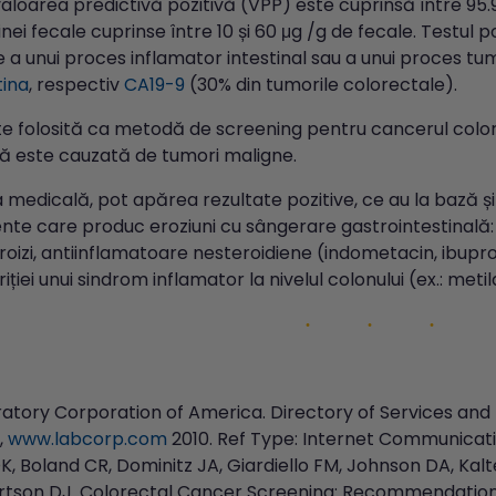
 valoarea predictivă pozitivă (VPP) este cuprinsă între 95.
ei fecale cuprinse între 10 și 60 μg /g de fecale. Testul p
e a unui proces inflamator intestinal sau a unui proces tu
tina
, respectiv
CA19-9
(30% din tumorile colorectale).
te folosită ca metodă de screening pentru cancerul colore
ă este cauzată de tumori maligne.
 medicală, pot apărea rezultate pozitive, ce au la bază și a
e care produc eroziuni cu sângerare gastrointestinală: asp
roizi, antiinflamatoare nesteroidiene (indometacin, ibup
ției unui sindrom inflamator la nivelul colonului (ex.: metil
atory Corporation of America. Directory of Services and 
,
www.labcorp.com
2010. Ref Type: Internet Communicati
K, Boland CR, Dominitz JA, Giardiello FM, Johnson DA, Kal
tson DJ. Colorectal Cancer Screening: Recommendations