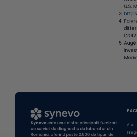
U.S. 
http
Faivr
diffe
(2012
Augé 
inves
Medic
PACI
Synevo
este unul dintre principalii furnizori
Anali
de servicii de diagnostic de laborator din
Preg
România, oferind peste 2.500 de tipuri de