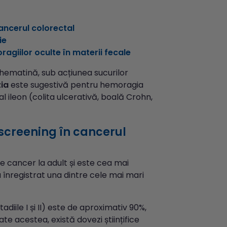
cancerul colorectal
ie
ragiilor oculte în materii fecale
 hematină, sub acțiunea sucurilor
ia
este sugestivă pentru hemoragia
al ileon (colita ulcerativă, boală Crohn,
 screening în cancerul
e cancer la adult și este cea mai
 înregistrat una dintre cele mai mari
adiile I și II) este de aproximativ 90%,
e acestea, există dovezi științifice