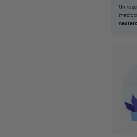
Un rezu
medicam
nester