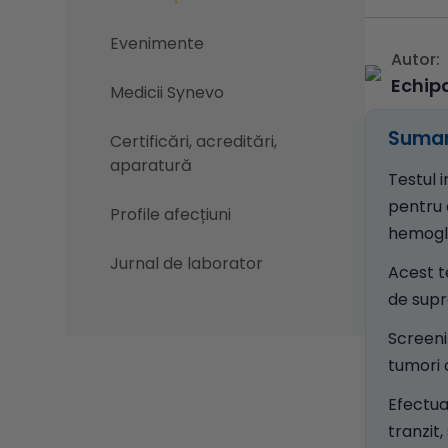
Evenimente
Autor:
Echip
Medicii Synevo
Sumar
Certificări, acreditări,
aparatură
Testul 
pentru 
Profile afecțiuni
hemoglo
Jurnal de laborator
Acest t
de supra
Screen
tumori 
Efectua
tranzit