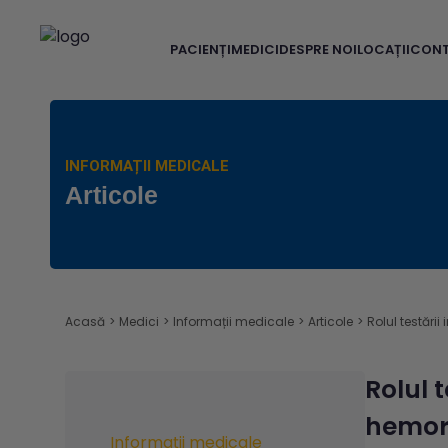
PACIENȚI
MEDICI
DESPRE NOI
LOCAȚII
CON
INFORMAȚII MEDICALE
Articole
Acasă
>
Medici
>
Informații medicale
>
Articole
>
Rolul testări
Rolul 
hemora
Informații medicale