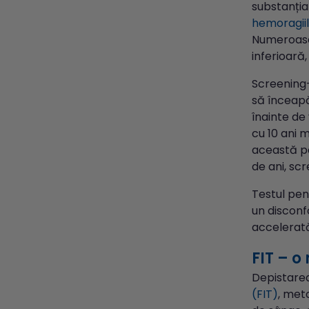
substanția
hemoragiil
Numeroase 
inferioară
Screening-
să înceapă
înainte de
cu 10 ani 
această pa
de ani, scr
Testul pen
un disconf
accelerată
FIT – 
Depistarea
(FIT)
, met