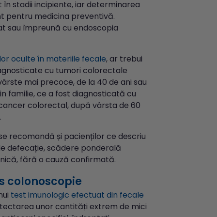
în stadii incipiente, iar determinarea
t pentru medicina preventivă.
olat sau împreună cu endoscopia
or oculte în materiile fecale
, ar trebui
diagnosticate cu tumori colorectale
 vârste mai precoce, de la 40 de ani sau
n familie, ce a fost diagnosticată cu
u cancer colorectal, după vârsta de 60
.
se recomandă și pacienților ce descriu
i de defecație, scădere ponderală
nică, fără o cauză confirmată.
us colonoscopie
nui
test imunologic efectuat din fecale
detectarea unor cantități extrem de mici