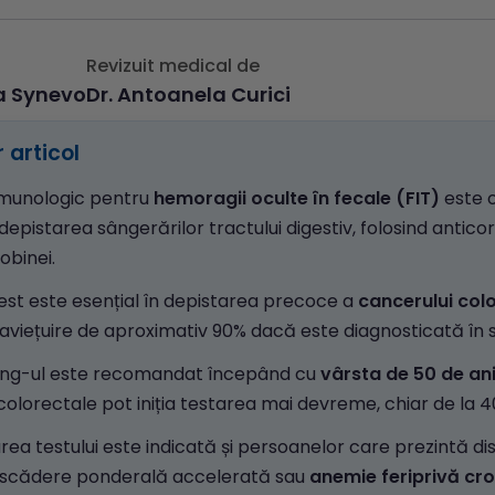
Revizuit medical de
a Synevo
Dr. Antoanela Curici
 articol
imunologic pentru
hemoragii oculte în fecale (FIT)
este 
depistarea sângerărilor tractului digestiv, folosind anticor
binei.
est este esențial în depistarea precoce a
cancerului col
viețuire de aproximativ 90% dacă este diagnosticată în stadi
ing-ul este recomandat începând cu
vârsta de 50 de an
colorectale pot iniția testarea mai devreme, chiar de la 40
rea testului este indicată și persoanelor care prezintă di
, scădere ponderală accelerată sau
anemie feriprivă cr