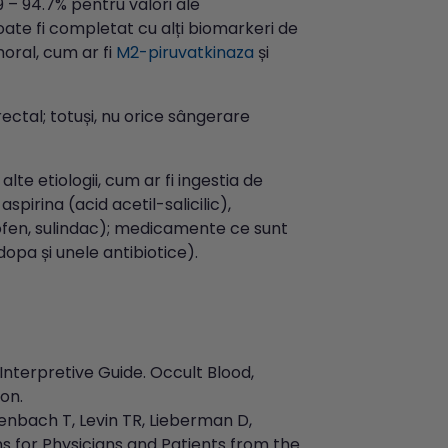
9 – 94.7% pentru valori ale
oate fi completat cu alți biomarkeri de
moral, cum ar fi
M2-piruvatkinaza
și
ctal; totuși, nu orice sângerare
lte etiologii, cum ar fi ingestia de
irina (acid acetil-salicilic),
rofen, sulindac); medicamente ce sunt
dopa și unele antibiotice).
Interpretive Guide. Occult Blood,
on.
tenbach T, Levin TR, Lieberman D,
 for Physicians and Patients from the