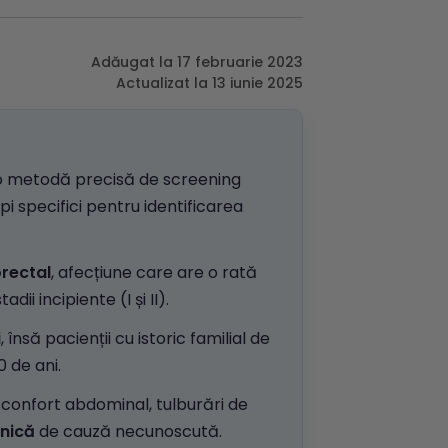
Adăugat la 17 februarie 2023
Actualizat la 13 iunie 2025
o metodă precisă de screening
pi specifici pentru identificarea
orectal
, afecțiune care are o rată
i incipiente (I și II).
i
, însă pacienții cu istoric familial de
 de ani.
sconfort abdominal, tulburări de
onică
de cauză necunoscută.