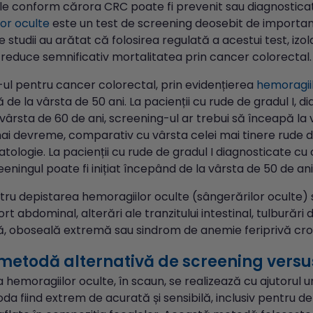
le conform cărora CRC poate fi prevenit sau diagnosticat 
or oculte
este un test de screening deosebit de importan
studii au arătat că folosirea regulată a acestui test, iz
, reduce semnificativ mortalitatea prin cancer colorectal.
ul pentru cancer colorectal, prin evidențierea
hemoragiil
 de la vârsta de 50 ani. La pacienții cu rude de gradul I, 
 vârsta de 60 de ani, screening-ul ar trebui să înceapă la
mai devreme, comparativ cu vârsta celei mai tinere rude di
tologie. La pacienții cu rude de gradul I diagnosticate c
eeningul poate fi inițiat începând de la vârsta de 50 de ani
tru depistarea hemoragiilor oculte (sângerărilor oculte) 
ort abdominal, alterări ale tranzitului intestinal, tulburăr
, oboseală extremă sau sindrom de anemie feriprivă cro
o metodă alternativă de screening vers
 hemoragiilor oculte, în scaun, se realizează cu ajutorul u
oda fiind extrem de acurată și sensibilă, inclusiv pentru 