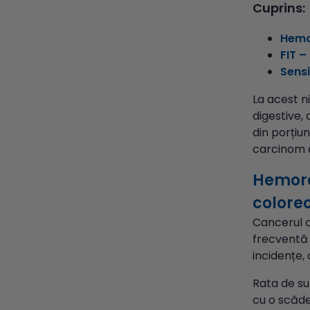
Cuprins:
Hemor
FIT –
Sensi
La acest n
digestive, 
din porțiun
carcinom c
Hemorag
colore
Cancerul c
frecventă 
incidențe,
Rata de sup
cu o scăde