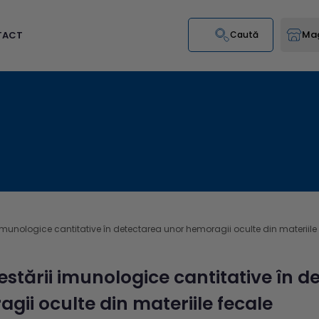
Mag
TACT
Caută
i imunologice cantitative în detectarea unor hemoragii oculte din materiile
testării imunologice cantitative în 
gii oculte din materiile fecale