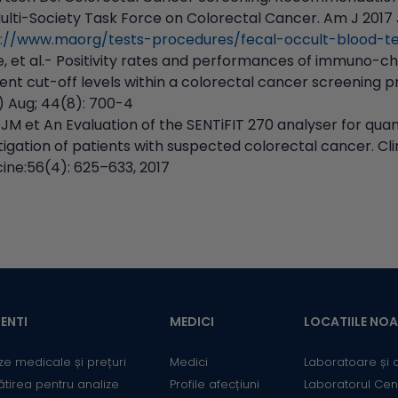
Multi-Society Task Force on Colorectal Cancer. Am J 2017 J
s://www.maorg/tests-procedures/fecal-occult-blood-t
e, et al.- Positivity rates and performances of immuno-ch
rent cut-off levels within a colorectal cancer screening 
) Aug; 44(8): 700-4
JM et An Evaluation of the SENTiFIT 270 analyser for quan
tigation of patients with suspected colorectal cancer. Cl
ine:56(4): 625–633, 2017
ENTI
MEDICI
LOCATIILE NO
ze medicale și prețuri
Medici
Laboratoare și 
ătirea pentru analize
Profile afecțiuni
Laboratorul Cen