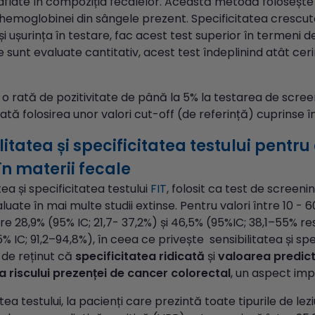
aflate în compoziția fecalelor. Această metodă folosește a
hemoglobinei din sângele prezent. Specificitatea crescut
și ușurința în testare, fac acest test superior în termeni d
 sunt evaluate cantitativ, acest test îndeplinind atât ceri
cu o rată de pozitivitate de până la 5% la testarea de scr
ă folosirea unor valori cut-off (de referință) cuprinse în
litatea și specificitatea testului pentr
în materii fecale
tea și specificitatea testului
FIT
, folosit ca test de screen
aluate în mai multe studii extinse. Pentru valori între 10 -
tre 28,9% (95% IC; 21,7- 37,2%) și 46,5% (95%IC; 38,1–55% r
5% IC; 91,2–94,8%), în ceea ce privește sensibilitatea și spec
de reținut că
specificitatea ridicată
și
valoarea predic
 riscului prezenței de cancer colorectal
, un aspect imp
tea testului, la pacienți care prezintă toate tipurile de lez