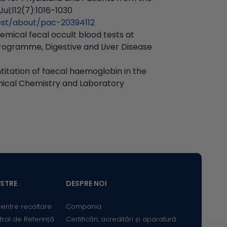
ul;112(7):1016-1030
est/about/pac-20394112
emical fecal occult blood tests at
programme, Digestive and Liver Disease
titation of faecal haemoglobin in the
inical Chemistry and Laboratory
ASTRE
DESPRE NOI
centre recoltare
Compania
tral de Referință
Certificări, acreditări și aparatură