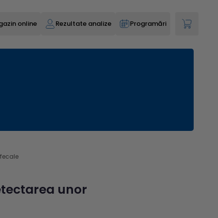
azin online
Rezultate analize
Programări
 fecale
detectarea unor