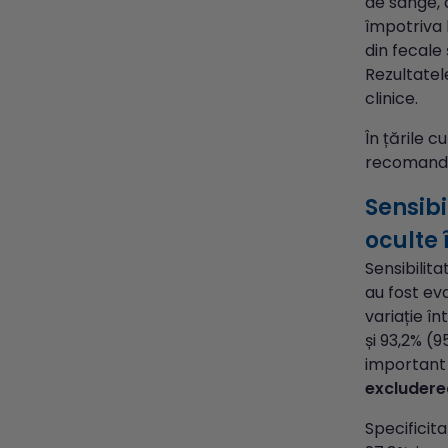
de sânge, 
împotriva 
din fecale 
Rezultatele
clinice.
În țările 
recomandat
Sensibi
oculte 
Sensibilita
au fost ev
variație în
și 93,2% (9
important 
excluderea
Specificita