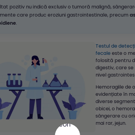
ltat pozitiv nu indică exclusiv o tumoră malignă, sângerar
ente care produc eroziuni gastrointestinale, precum
as
oidiene
.
Testul de detecți
fecale
este o me
folosită pentru d
digestiv, care se
nivel gastrointest
Hemoragiile de o
evidențiate în ma
diverse segmente
obicei, o hemora
sângerare cu ori
mai rar, jejun.