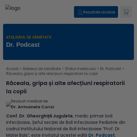
Rezultate analize
ATELIERUL DE SĂNĂTATE
Dr. Podcast
Acasă
>
Atelierul de sănătate
>
Sfatul medicului
>
Dr. Podcast
>
Răceala, gripa și alte afecțiuni respiratorii la copii
Răceala, gripa și alte afecțiuni respiratorii
la copii
Revizuit medical de
Dr. Antoanela Curici
Conf. Dr. Gheorghiță Jugulete
, medic primar boli
infecțioase, Șeful secției de Boli Infecțioase Pediatrie din
cadrul Institutului Național de Boli Infecțioase “Prof. Dr.
Matei Balș”, este invitatul acestei ediții
Dr. Podcast
.