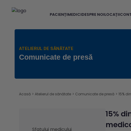
PACIENȚI
MEDICI
DESPRE NOI
LOCAȚII
CON
ATELIERUL DE SĂNĂTATE
Comunicate de presă
Acasă
>
Atelierul de sănătate
>
Comunicate de presă
>
15% din
15% din
medica
Sfatului medicului