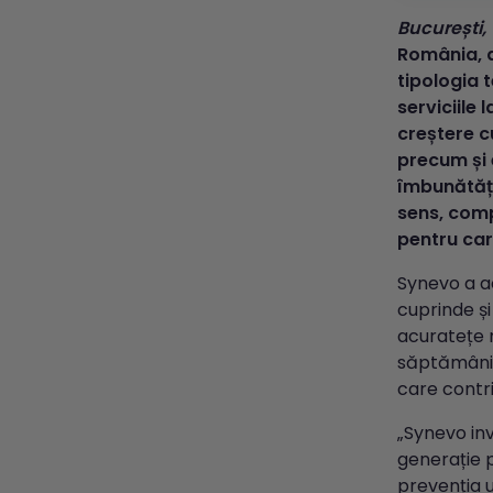
București,
România, a
tipologia 
serviciile
creștere c
precum și 
îmbunătăți
sens, comp
pentru car
Synevo a ac
cuprinde ș
acuratețe m
săptămâni d
care contri
„Synevo in
generație p
prevenția u