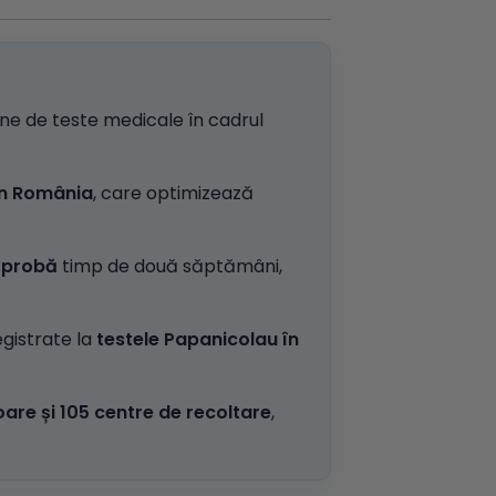
ane de teste medicale în cadrul
în România
, care optimizează
i probă
timp de două săptămâni,
egistrate la
testele Papanicolau în
oare și 105 centre de recoltare
,