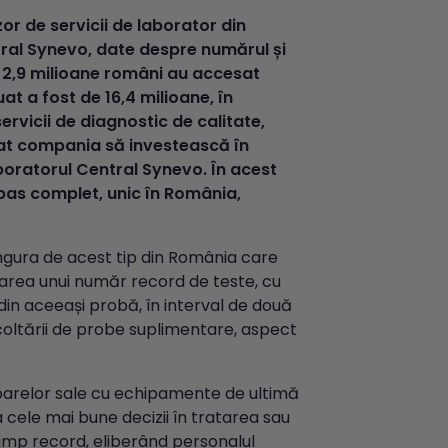
r de servicii de laborator din
ntral Synevo, date despre numărul și
te 2,9 milioane români au accesat
at a fost de 16,4 milioane, în
ervicii de diagnostic de calitate,
nat compania să investească în
boratorul Central Synevo. În acest
bas complet, unic în România,
ingura de acest tip din România care
area unui număr record de teste, cu
din aceeași probă, în interval de două
coltării de probe suplimentare, aspect
toarelor sale cu echipamente de ultimă
 cele mai bune decizii în tratarea sau
timp record, eliberând personalul