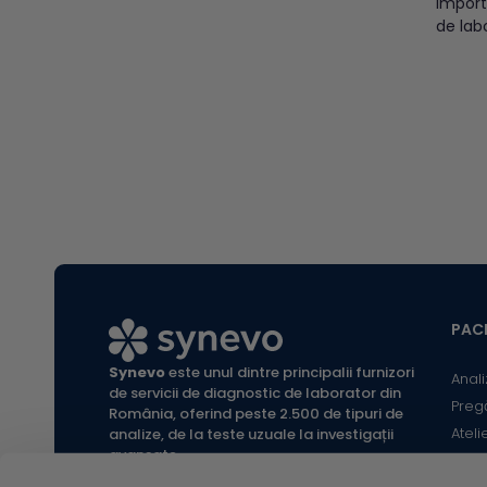
importa
anali
de lab
lansat
platfo
servici
interpr
analize
Synevo
accesa
au nev
înțele
rezulta
PACI
Synevo
este unul dintre principalii furnizori
Anali
de servicii de diagnostic de laborator din
Preg
România, oferind peste 2.500 de tipuri de
Ateli
analize, de la teste uzuale la investigații
avansate.
Infor