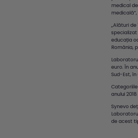
medical de 
medicală”,
„Alături de
specializat
educația oa
România, p
Laboratorul
euro. În an
Sud-Est, în
Categoriil
anului 2018
Synevo deț
Laboratoru
de acest ti