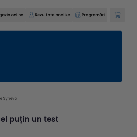
azin online
Rezultate analize
Programări
ele Synevo
el puțin un test