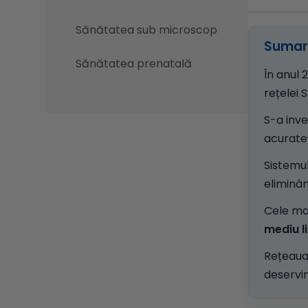
Sănătatea sub microscop
Sumar 
Sănătatea prenatală
În anul 
rețelei 
S-a inve
acurateț
Sistemu
eliminân
Cele mai
mediu l
Rețeaua
deservin