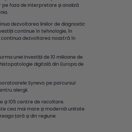
 pe faza de interpretare și analiză
nia.
nua dezvoltarea liniilor de diagnostic
estiții continue în tehnologie, în
om continua dezvoltarea noastră în
urma unei investiții de 10 milioane de
histopatologie digitală din Europa de
laboratoarele Synevo pe parcursul
ntru alergii.
 și 105 centre de recoltare.
este cea mai mare și modernă unitate
reaga țară și din regiune.