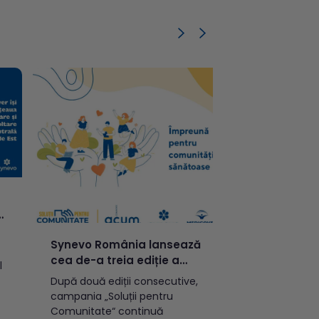
Synevo România lansează
Synevo Rom
cea de-a treia ediție a
Asociația 
l
campaniei „Soluții pentru
anunță final
După două ediții consecutive,
150 de mii de
Comunitate“ și oferă
de-a doua e
campania „Soluții pentru
proiecte cu 
granturi în valoare de
campaniei „
Comunitate“ continuă
în comunitate