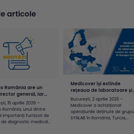
e articole
Medicover își extinde
o România are un
rețeaua de laboratoare și
rector general, iar
centre de recoltare în
București, 2 aprilie 2025 –
nțiu Luca preia
ti, 15 aprilie 2026 –
Europa Centrală și de Est
Medicover a achiziționat
cerea operațiunilor
 România, unul dintre
operațiunile deținute de grupu
 țări din Europa de
i importanți furnizori de
SYNLAB în România, Turcia,
st
ii de diagnostic medical
Cipru, Slovenia, Croația și
mânia, anunță numirea
Macedonia de