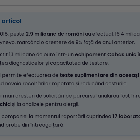
articol
2018, peste
2,9 milioane de români
au efectuat 16,4 milio
Synevo, marcând o creștere de 9% față de anul anterior.
stit 1,1 milioane de euro într-un
echipament Cobas unic 
ea diagnosticelor și capacitatea de testare.
l permite efectuarea de
teste suplimentare din aceeaș
d nevoia recoltărilor repetate și reducând costurile.
 mari creșteri de solicitări pe parcursul anului au fost înr
ichid
și la analizele pentru alergii.
 companiei la momentul raportării cuprindea
17 laborat
d probe din întreaga țară.