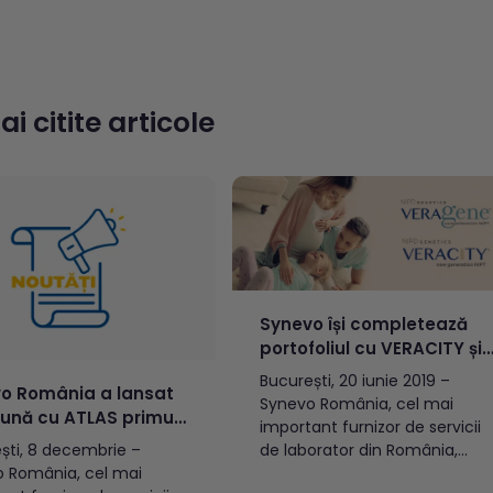
rian Tudoscă în funcția
Nord[1].Operațiunile din acest
ector General. Totodată,
țări au generat în 2024 venitur
țiu Luca preia
de 48 milioane de euro, fiind
erea operațiunilor de
deservite de un număr de 675
tic în 11 piețe din Europa
de angajați, activi în cadrul
i citite articole
-Est, consolidând rolul
unei rețele...
ei ca hub...
Synevo își completează
portofoliul cu VERACITY și
VERAgene, teste genetice
București, 20 iunie 2019 –
o România a lansat
prenatale non-invazive de
Synevo România, cel mai
ună cu ATLAS primul
ultimă generație
important furnizor de servicii
iu de consultații
de laborator din România,
ști, 8 decembrie –
ale pentru
lansează VERACITY și
 România, cel mai
pretarea rezultatelor