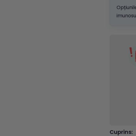
Opțiuni
imunosup
Cuprins: