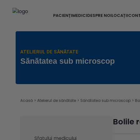
PACIENȚI
MEDICI
DESPRE NOI
LOCAȚII
CON
ATELIERUL DE SĂNĂTATE
Sănătatea sub microscop
Acasă
>
Atelierul de sănătate
>
Sănătatea sub microscop
>
Bo
Bolile
Sfatului medicului