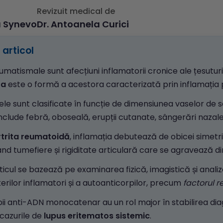
Revizuit medical de
a Synevo
Dr. Antoanela Curici
articol
eumatismale sunt afecțiuni inflamatorii cronice ale țesuturi
ta
este o formă a acestora caracterizată prin inflamația p
ele sunt clasificate în funcție de dimensiunea vaselor d
nclude febră, oboseală, erupții cutanate, sângerări nazale 
rtrita reumatoidă
, inflamația debutează de obicei simetric
d tumefiere și rigiditate articulară care se agravează d
icul se bazează pe examinarea fizică, imagistică și anali
rilor inflamatori și a autoanticorpilor, precum
factorul 
ii anti-ADN monocatenar au un rol major în stabilirea diagno
cazurile de
lupus eritematos sistemic
.