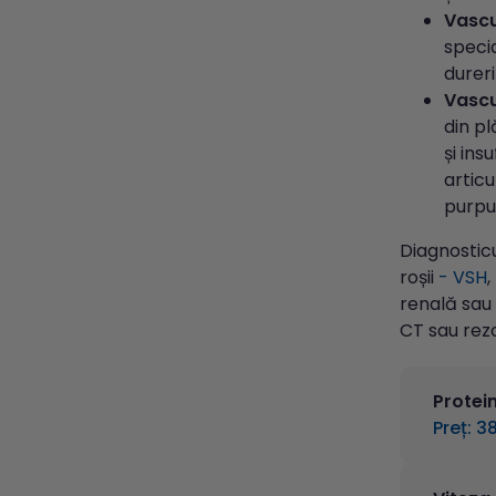
Vascu
specia
dureri
Vascu
din pl
și ins
articu
purpur
Diagnosticu
roșii
- VSH
,
renală sau
CT sau rez
Protei
Preț: 38