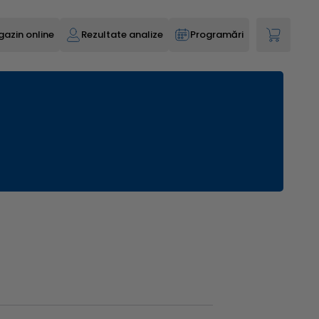
azin online
Rezultate analize
Programări