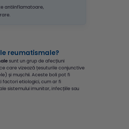
e antiinflamatoare,
rare.
ile reumatismale?
male
sunt un grup de afecțiuni
ice care vizează țesuturile conjunctive
ele) și mușchii. Aceste boli pot fi
 factori etiologici, cum ar fi
ale sistemului imunitar, infecțiile sau