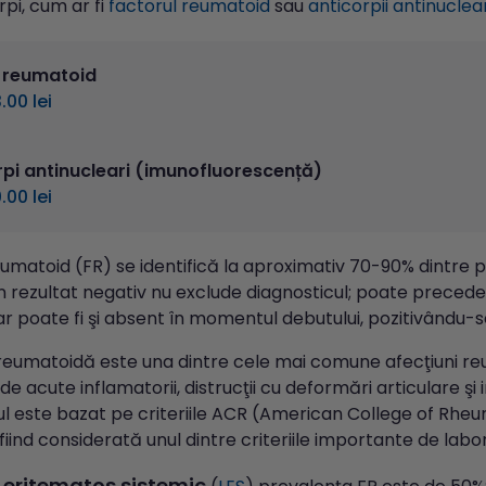
pi, cum ar fi
factorul reumatoid
sau
anticorpii antinuclear
 reumatoid
.00 lei
rpi antinucleari (imunofluorescență)
.00 lei
umatoid (FR) se identifică la aproximativ 70-90% dintre pa
n rezultat negativ nu exclude diagnosticul; poate precede 
dar poate fi şi absent în momentul debutului, pozitivându-se
 reumatoidă este una dintre cele mai comune afecţiuni re
de acute inflamatorii, distrucţii cu deformări articulare ş
l este bazat pe criteriile ACR (American College of Rheu
iind considerată unul dintre criteriile importante de labo
 eritematos sistemic