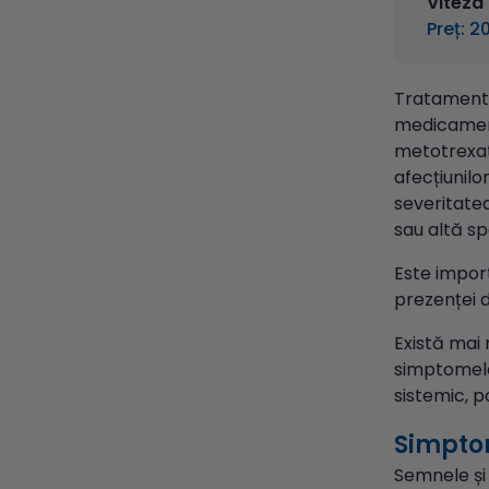
Viteza
Preț: 20
Tratamentul
medicament
metotrexat,
afecțiunilo
severitatea
sau altă sp
Este import
prezenței d
Există mai 
simptomele
sistemic, p
Simpt
Semnele și 