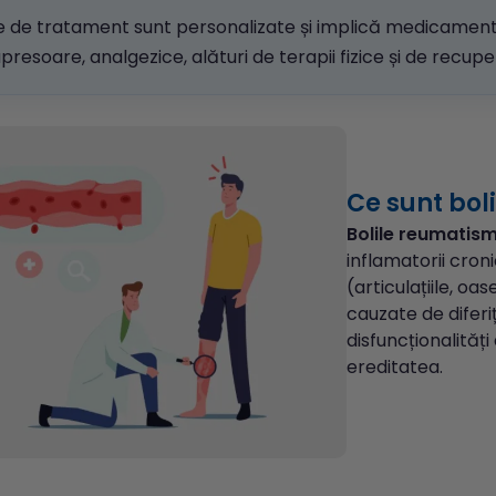
le de tratament sunt personalizate și implică medicament
resoare, analgezice, alături de terapii fizice și de recupe
Ce sunt bol
Bolile reumatis
inflamatorii cron
(articulațiile, oas
cauzate de diferiți
disfuncționalități 
ereditatea.