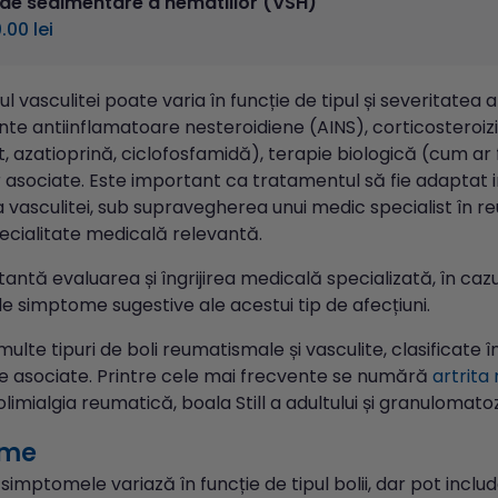
 de sedimentare a hematiilor (VSH)
.00 lei
 vasculitei poate varia în funcție de tipul și severitatea a
e antiinflamatoare nesteroidiene (AINS), corticosteroizi
 azatioprină, ciclofosfamidă), terapie biologică (cum ar f
r asociate. Este important ca tratamentul să fie adaptat ind
 vasculitei, sub supravegherea unui medic specialist în r
ecialitate medicală relevantă.
antă evaluarea și îngrijirea medicală specializată, în cazul
e simptome sugestive ale acestui tip de afecțiuni.
multe tipuri de boli reumatismale și vasculite, clasificate 
 asociate. Printre cele mai frecvente se numără
artrita
olimialgia reumatică, boala Still a adultului și granulomato
ome
simptomele variază în funcție de tipul bolii, dar pot inclu