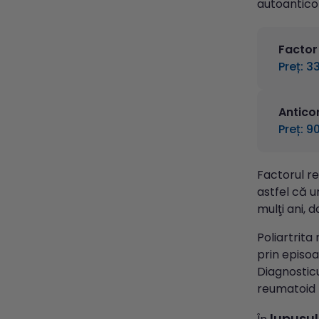
autoanticor
Factor
Preț: 33
Antico
Preț: 90
Factorul re
astfel că u
mulţi ani, 
Poliartrita
prin episoa
Diagnosticu
reumatoid f
lupusul