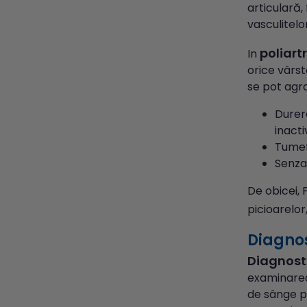
articulară,
vasculitelo
poliart
In
orice vârst
se pot agra
Durere
inacti
Tumefi
Senzaț
De obicei, 
picioarelor,
Diagnos
Diagnosti
examinarea 
de sânge po