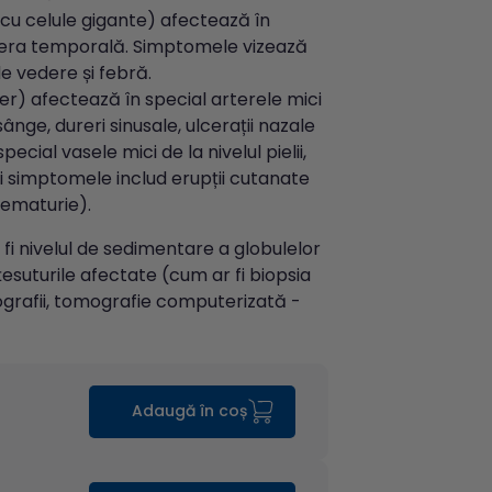
a cu celule gigante) afectează în
 artera temporală. Simptomele vizează
de vedere și febră.
r) afectează în special arterele mici
sânge, dureri sinusale, ulcerații nazale
cial vasele mici de la nivelul pielii,
e si simptomele includ erupții cutanate
(hematurie).
 fi nivelul de sedimentare a globulelor
 țesuturile afectate (cum ar fi biopsia
ografii, tomografie computerizată -
Adaugă în coș