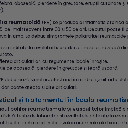
 febră, oboseală, pierdere în greutate, erupții cutanate și
r).
rita reumatoidă
(PR) se produce o inflamație cronică a 
ă, cel mai frecvent între 30 și 50 de ani. Debutul poate f
va în timp. La debut, simptomele poliartritei reumatoide 
 si rigiditate la nivelul articulațiilor, care se agravează
vitate.
erea articulațiilor, cu tegumente locale înroșite.
ie de oboseală, pierdere în greutate și febră usoară.
PR debutează simetric, afectând în mod obișnuit articulațiil
 dar poate afecta și alte articulații.
ticul și tratamentul în boala reumatis
cul bolilor reumatismale și vasculitelor
implică o a
fizică, teste de laborator și rezultatele obtinute la exa
t fi utile pentru a identifica valori anormale ale biomarke