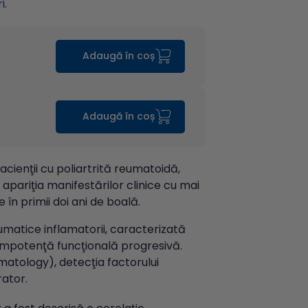
i
.
Adaugă în coș
Adaugă în coș
cienţii cu poliartrită reumatoidă,
apariţia manifestărilor clinice cu mai
 în primii doi ani de boală.
umatice inflamatorii, caracterizată
i impotenţă funcţională progresivă.
matology), detecţia factorului
rator.