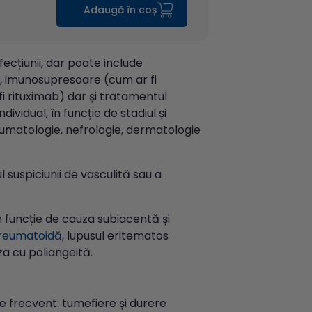
Adaugă în coș
fecțiunii, dar poate include
, imunosupresoare (cum ar fi
i rituximab) dar și tratamentul
ividual, în funcție de stadiul și
eumatologie, nefrologie, dermatologie
 suspiciunii de vasculită sau a
în funcție de cauza subiacentă și
 reumatoidă
, lupusul eritematos
za cu poliangeită.
de frecvent: tumefiere și durere