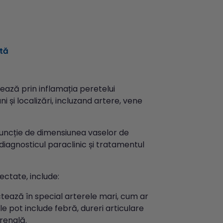
ită
ază prin inflamația peretelui
 și localizări, incluzand artere, vene
 funcție de dimensiunea vaselor de
diagnosticul paraclinic și tratamentul
ectate, include:
tează în special arterele mari, cum ar
e pot include febră, dureri articulare
 renală.