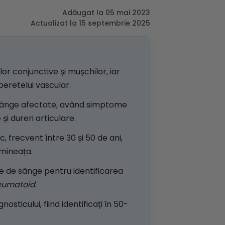
Adăugat la 05 mai 2023
Actualizat la 15 septembrie 2025
lor conjunctive și mușchilor, iar
eretelui vascular.
e sânge afectate, având simptome
și dureri articulare.
, frecvent între 30 și 50 de ani,
imineața.
ze de sânge pentru identificarea
reumatoid
.
sticului, fiind identificați în 50-