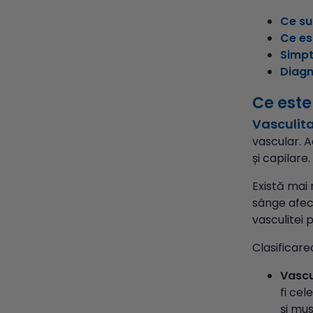
Ce su
Ce es
Simp
Diagn
Ce este
Vasculit
vascular. A
și capilare.
Există mai
sânge afect
vasculitei p
Clasificare
Vascu
fi cel
și mus