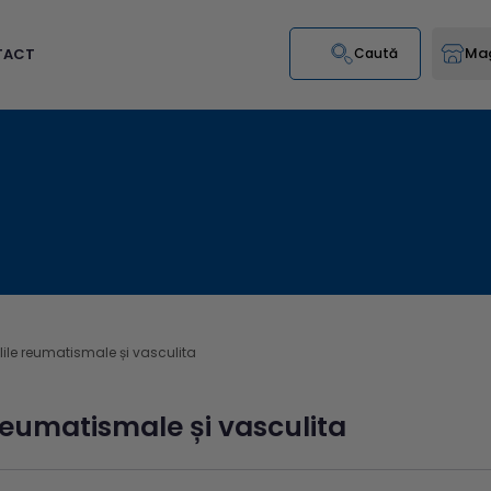
Mag
TACT
Caută
lile reumatismale și vasculita
 reumatismale și vasculita