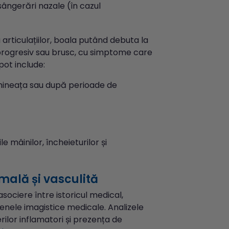
 sângerări nazale (în cazul
articulațiilor, boala putând debuta la
i progresiv sau brusc, cu simptome care
pot include:
 dimineața sau după perioade de
e mâinilor, încheieturilor și
mală și vasculită
sociere între istoricul medical,
menele imagistice medicale. Analizele
rilor inflamatori și prezența de