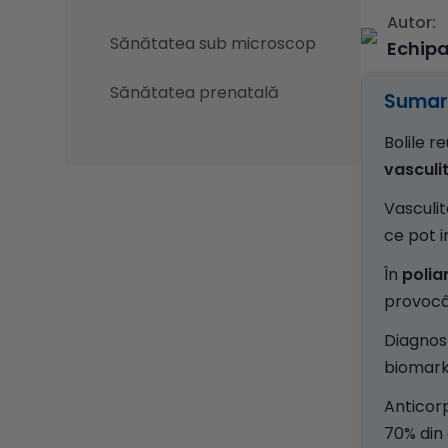
Autor:
Sănătatea sub microscop
Echip
Sănătatea prenatală
Sumar 
Bolile r
vasculi
Vasculit
ce pot i
În
polia
provocân
Diagnost
biomarke
Anticorp
70% din 