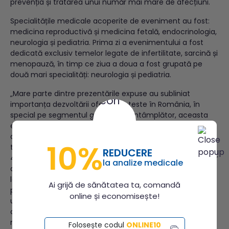
prevenția și tratarea unui număr mai mare de afecțiuni.
Specialitățile medicale acoperite de eveniment au fost:
medicina reproductivă și medicina fetală, endocrinologia,
neurologia și pediatria. Prima zi a evenimentului a fost
dedicată exclusiv temelor legate de infertilitate, sarcină și
menopauză, în timp ce ziua a doua a fost grupată pe
două mari specialități: neurologia și pediatria.
„Mare parte dintre prezentările expuse au subliniat
importanța dezvoltării ofertei de teste în România, în
special pe segmentul genetic. Nu întâmplător, aceasta
este și direcția de dezvoltare a portofoliului Synevo. Anul
acesta am ajuns să dispunem de o ofertă de 200 de
10%
teste genetice, realizând din ianuarie până acum peste
REDUCERE
45.000 de teste genetice la nivelul rețelei. Analiza probelor
la analize medicale
a fost realizată atât în laboratoarele noastre, cât și în
laboratoarele partenere rețelei. Identificarea
Ai grijă de sănătatea ta, comandă
predispozițiilor genetice joacă un rol cheie în abordarea
online și economisește!
unor afecțiuni oncologice, vasculare sau de dezvoltare a
copiilor”, a declarat doctor Antoanela Curici, director
medical Synevo.
Folosește codul
ONLINE10