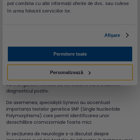
secțiunea dedicată Pediatriei. Astfel, dr. Anca Coliță, șeful
pot combina cu alte informații oferite de dvs. sau culese
secției de Pediatrie de la Institutul Clinic Fundeni, a dat
în urma folosirii serviciilor lor.
exemplul trombocitopeniilor ereditare care sunt frecvent
diagnosticate greșit în faza de debut tocmai în absența
unor teste moleculare pentru identificarea anomaliilor
genice.
Afişare
Dr. Iuliana Gherlan, specialist endocrinolog la Institutul de
Endocrinologie „C.I.Parhon”, a vorbit despre sindromul
Permitere toate
Prader-Willi și nevoia echipelor multidisciplinare în tratare
și diagnosticare. Ea a subliniat și importanța stabilirii
precoce a unui diagnostic corect pentru prevenirea
Personalizează
complicațiilor și reducerea mortalității. Testele genetice
sunt singurele metode de certitudine care stabilesc
diagnosticul pozitiv.
De asemenea, specialiștii Synevo au accentuat
importanța testelor genetice SNP (Single Nucleotide
Polymorphisms) care permit identificarea unor
dezechilibre cromozomiale foarte mici.
În secțiunea de neurologie s-a discutat despre