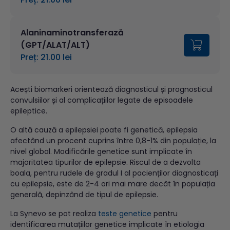
Alaninaminotransferază
(GPT/ALAT/ALT)
Preț: 21.00 lei
Acești biomarkeri orientează diagnosticul și prognosticul
convulsiilor și al complicațiilor legate de episoadele
epileptice.
O altă cauză a epilepsiei poate fi genetică, epilepsia
afectând un procent cuprins între 0,8-1% din populație, la
nivel global. Modificările genetice sunt implicate în
majoritatea tipurilor de epilepsie. Riscul de a dezvolta
boala, pentru rudele de gradul I al pacienților diagnosticați
cu epilepsie, este de 2-4 ori mai mare decât în populația
generală, depinzând de tipul de epilepsie.
La Synevo se pot realiza
teste genetice
pentru
identificarea mutațiilor genetice implicate în etiologia