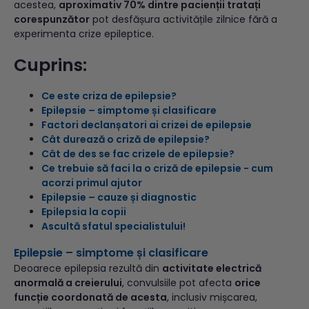
acestea,
aproximativ 70% dintre pacienții tratați
corespunzător
pot desfășura activitățile zilnice fără a
experimenta crize epileptice.
Cuprins:
Ce este criza de epilepsie?
Epilepsie – simptome și clasificare
Factori declanșatori ai crizei de epilepsie
Cât durează o criză de epilepsie?
Cât de des se fac crizele de epilepsie?
Ce trebuie să faci la o criză de epilepsie - cum
acorzi primul ajutor
Epilepsie – cauze și diagnostic
Epilepsia la copii
Ascultă sfatul specialistului!
Epilepsie – simptome și clasificare
Deoarece epilepsia rezultă din
activitate electrică
anormală a creierului
, convulsiile pot afecta
orice
funcție coordonată de acesta
, inclusiv mișcarea,