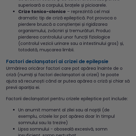
superioară a corpului, brațele și picioarele.
Crize tonico-clonice
– reprezintă cel mai
dramatic tip de criză epileptică. Pot provoca o
pierdere bruscă a conștienței și rigidizarea
organismului, zvâcniri și tremurături. Produc
pierderea controlului unor funcții fiziologice
(controlul vezicii urinare sau a intestinului gros) și,
totodată, mușcarea limbii.
Factori declanșatori ai crizei de epilepsie
Urmărirea oricăror factori care pot apărea înainte de o
criză (numiți și factori declanșatori ai crizei) te poate
ajuta să recunoști când ar putea apărea o criză și chiar să
previi apariția ei.
Factorii declanșatori pentru crizele epileptice pot include:
Un anumit moment al zilei sau al nopții (de
exemplu, crizele lor pot apărea doar în timpul
somnului sau la trezire)
Lipsa somnului - oboseală excesivă, somn
insuficient, somn perturbat