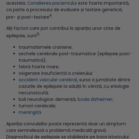
acesteia.
Consilierea pacientului
este foarte importantă,
ca parte a procesului de evaluare și testare genetică,
4
pre- și post-testare
.
Alți factori care pot contribui la apariția unor crize de
5
epilepsie, sunt
:
traumatismele craniene;
sechele cerebrale post-traumatice (epilepsie post-
traumatică);
febră foarte mare;
oxigenare insuficientă a creierului;
accident vascular cerebral
, sursa a jumătate dintre
cazurile de epilepsie la adulții în vârstă, cu etiologie
necunoscută;
boli neurologice: demență,
boala Alzheimer
;
tumori cerebrale;
meningită
.
Apariția convulsiilor poate reprezenta doar un simptom
care semnalează o problemă medicală gravă.
Diagnosticul de epilepsie se stabilește pe baza istoricului