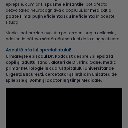
epilepsie, cum ar fi
spasmele infantile
, pot afecta
dezvoltarea neurocognitivă a copilului, iar
medicația
poate fi mai puțin eficientă sau ineficientă
în aceste
situații.
Medicii pot prezice evoluția pe termen lung a epilepsiei,
adesea în câteva săptămâni sau luni de la diagnosticare.
Ascultă sfatul specialistului!
Urmărește episodul Dr. Podcast despre Epilepsia la
copii și adultul tânăr, alături de Dr. Irina Oane, medic
primar neurologie în cadrul Spitalului Universitar de
Urgență București, cercetător științific în Unitatea de
Epilepsie și Somn și Doctor în Științe Medicale.