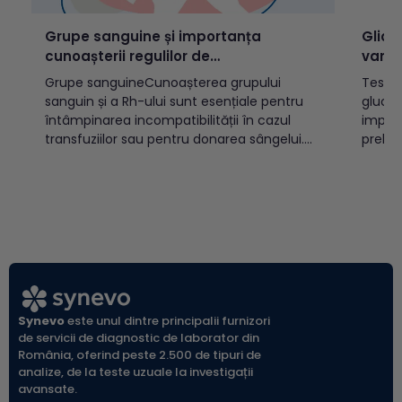
Grupe sanguine și importanța
Glice
cunoașterii regulilor de
varst
incompatibilitate
Grupe sanguineCunoașterea grupului
Testul
sanguin și a Rh-ului sunt esențiale pentru
glucoz
întâmpinarea incompatibilității în cazul
implic
transfuziilor sau pentru donarea sângelui.
prelev
Există două sisteme OAB și Rh, cele mai
(vacut
cunoscute, care prin combinație pot
indicat
determina 8 grupe sanguine:A Rh pozitiv
diabet
(A+)A Rh negativ (A-)B Rh pozitiv (B+)B Rh
populației a
negativ (B-)AB Rh pozitiv...
glicem
glicemi
Synevo
este unul dintre principalii furnizori
de servicii de diagnostic de laborator din
România, oferind peste 2.500 de tipuri de
analize, de la teste uzuale la investigații
avansate.