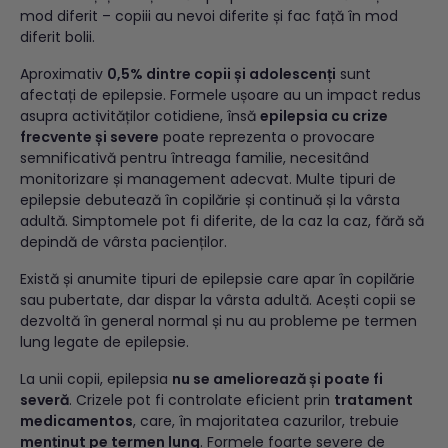
mod diferit – copiii au nevoi diferite și fac față în mod
diferit bolii.
Aproximativ
0,5% dintre copii și adolescenți
sunt
afectați de epilepsie. Formele ușoare au un impact redus
asupra activităților cotidiene, însă
epilepsia cu crize
frecvente și severe
poate reprezenta o provocare
semnificativă pentru întreaga familie, necesitând
monitorizare și management adecvat. Multe tipuri de
epilepsie debutează în copilărie și continuă și la vârsta
adultă. Simptomele pot fi diferite, de la caz la caz, fără să
depindă de vârsta pacienților.
Există și anumite tipuri de epilepsie care apar în copilărie
sau pubertate, dar dispar la vârsta adultă. Acești copii se
dezvoltă în general normal și nu au probleme pe termen
lung legate de epilepsie.
La unii copii, epilepsia
nu se ameliorează și poate fi
severă
. Crizele pot fi controlate eficient prin
tratament
medicamentos
, care, în majoritatea cazurilor, trebuie
menținut pe termen lung
. Formele foarte severe de