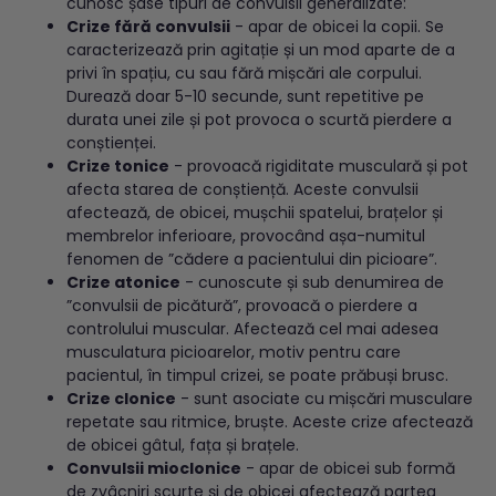
cunosc șase tipuri de convulsii generalizate:
Crize fără convulsii
- apar de obicei la copii. Se
caracterizează prin agitație și un mod aparte de a
privi în spațiu, cu sau fără mișcări ale corpului.
Durează doar 5-10 secunde, sunt repetitive pe
durata unei zile și pot provoca o scurtă pierdere a
conștienței.
Crize tonice
- provoacă rigiditate musculară și pot
afecta starea de conștiență. Aceste convulsii
afectează, de obicei, mușchii spatelui, brațelor și
membrelor inferioare, provocând așa-numitul
fenomen de ”cădere a pacientului din picioare”.
Crize atonice
- cunoscute și sub denumirea de
”convulsii de picătură”, provoacă o pierdere a
controlului muscular. Afectează cel mai adesea
musculatura picioarelor, motiv pentru care
pacientul, în timpul crizei, se poate prăbuși brusc.
Crize clonice
- sunt asociate cu mișcări musculare
repetate sau ritmice, bruște. Aceste crize afectează
de obicei gâtul, fața și brațele.
Convulsii mioclonice
- apar de obicei sub formă
de zvâcniri scurte și de obicei afectează partea