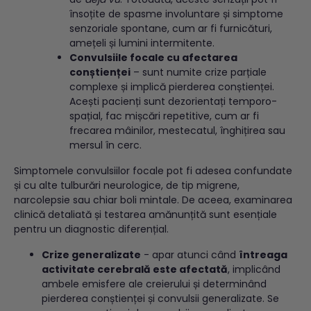
însoțite de spasme involuntare și simptome
senzoriale spontane, cum ar fi furnicături,
amețeli și lumini intermitente.
Convulsiile focale cu afectarea
conștienței
– sunt numite crize parțiale
complexe și implică pierderea conștienței.
Acești pacienți sunt dezorientați temporo-
spațial, fac mișcări repetitive, cum ar fi
frecarea mâinilor, mestecatul, înghițirea sau
mersul în cerc.
Simptomele convulsiilor focale pot fi adesea confundate
și cu alte tulburări neurologice, de tip migrene,
narcolepsie sau chiar boli mintale. De aceea, examinarea
clinică detaliată și testarea amănunțită sunt esențiale
pentru un diagnostic diferențial.
Crize generalizate
- apar atunci când
întreaga
activitate cerebrală este afectată
, implicând
ambele emisfere ale creierului și determinând
pierderea conștienței și convulsii generalizate. Se