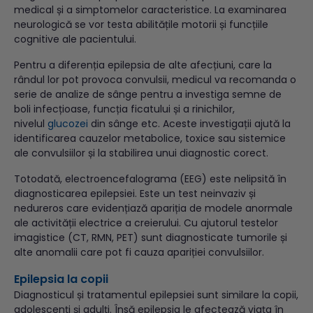
medical și a simptomelor caracteristice. La examinarea
neurologică se vor testa abilitățile motorii și funcțiile
cognitive ale pacientului.
Pentru a diferenția epilepsia de alte afecțiuni, care la
rândul lor pot provoca convulsii, medicul va recomanda o
serie de analize de sânge pentru a investiga semne de
boli infecțioase, funcția ficatului și a rinichilor,
nivelul
glucozei
din sânge etc. Aceste investigații ajută la
identificarea cauzelor metabolice, toxice sau sistemice
ale convulsiilor și la stabilirea unui diagnostic corect.
Totodată, electroencefalograma (EEG) este nelipsită în
diagnosticarea epilepsiei. Este un test neinvaziv și
nedureros care evidențiază apariția de modele anormale
ale activității electrice a creierului. Cu ajutorul testelor
imagistice (CT, RMN, PET) sunt diagnosticate tumorile și
alte anomalii care pot fi cauza apariției convulsiilor.
Epilepsia la copii
Diagnosticul și tratamentul epilepsiei sunt similare la copii,
adolescenți și adulți. Însă epilepsia le afectează viața în