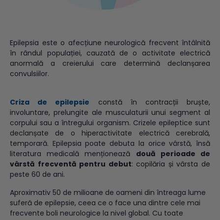
Epilepsia este o afecțiune neurologică frecvent întâlnită
în rândul populației, cauzată de o activitate electrică
anormală a creierului care determină declanșarea
convulsiilor.
Criza de epilepsie
constă în contracții bruște,
involuntare, prelungite ale musculaturii unui segment al
corpului sau a întregului organism. Crizele epileptice sunt
declanșate de o hiperactivitate electrică cerebrală,
temporară. Epilepsia poate debuta la orice vârstă, însă
literatura medicală menționează
două perioade de
vârstă frecventă pentru debut
: copilăria și vârsta de
peste 60 de ani.
Aproximativ 50 de milioane de oameni din întreaga lume
suferă de epilepsie, ceea ce o face una dintre cele mai
frecvente boli neurologice la nivel global. Cu toate