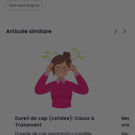
boli neurologice
Articole similare
Dureri de cap (cefalee): Cauze &
Neuro
Tratament
croni
Durerile de cap reprezintă o condiție
Neurop