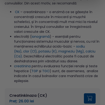
convulsiilor. Din acest motiv, se recomandă:
CK
– creatinkinaza - o enzimă ce se găsește în
concentrații crescute în miocard și mușchii
scheletici, și în concentrații mult mai mici la nivelul
creierului. În timpul convulsiilor se înregistrează
valori crescute ale CK.
electroliți (
ionogramă
) - esențiali pentru
funcționarea sistemului muscular și nervos, cu rol în
menținerea echilibrului acido-bazic –
sodiu
(Na)
,
clor (Cl)
,
potasiu (K)
,
magneziu (Mg)
,
calciu
(Ca)
. Dezechilibrul electrolitic poate fi cauzat de
deshidratarea prin vărsături sau diaree.
creatinina
pentru evaluarea funcției renale și teste
hepatice (
TGP
și
TGO
) sunt, de asemenea, analize
indicate în cazul bolnavilor care manifestă crize de
epilepsie.
Creatinkinaza (CK)
Preț: 26.00 lei