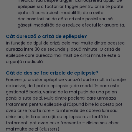
medicul tău despre trigger. Cunoașterea tipului de
epilepsie și a factorilor trigger pentru crize te poate
ajuta să construiești modalități de a evita
declanșatorii ori de câte ori este posibil sau să
găsești modalități de a reduce efectul lor asupra ta.
Cât durează o criză de epilepsie?
În funcție de tipul de criză, cele mai multe dintre acestea
durează între 30 de secunde și două minute. O criză de
epilepsie care durează mai mult de cinci minute este o
urgență medicală.
Cât de des se fac crizele de epilepsie?
Frecvența crizelor epileptice variază foarte mult în funcție
de individ, de tipul de epilepsie și de modul în care este
gestionată boala, variind de la mai puțin de una pe an
până la sute pe zi. Mulți dintre pacienții care urmează
tratament pentru epilepsie și răspund bine la acesta pot
avea crize foarte rare – la intervale de câteva luni sau
chiar ani, în timp ce alții, cu epilepsie rezistentă la
tratament, pot avea crize frecvente – zilnice sau chiar
mai multe pe zi (clusters).