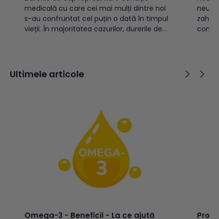
medicală cu care cei mai mulți dintre noi
neurol
s-au confruntat cel puțin o dată în timpul
zaharat
vieții. În majoritatea cazurilor, durerile de
contro
cap nu reprezintă un risc major pentru
zone a
starea de sănătate, dar există și situații
aproxi
când ele pot reprezenta un semn al unei...
iar pr
vechim
Ultimele articole
Omega-3 - Beneficii - La ce ajută
Probio