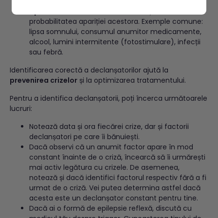
Factori declanșatori (triggers)
– elemente care
apar frecvent înaintea crizelor
și cresc
probabilitatea apariției acestora. Exemple comune:
lipsa somnului, consumul anumitor medicamente,
alcool, lumini intermitente (fotostimulare), infecții
sau febră.
Identificarea corectă a declanșatorilor ajută la
prevenirea crizelor
și la optimizarea tratamentului.
Pentru a identifica declanșatorii, poți încerca următoarele
lucruri:
Notează data și ora fiecărei crize, dar și factorii
declanșatori pe care îi bănuiești.
Dacă observi că un anumit factor apare în mod
constant înainte de o criză, încearcă să îi urmărești
mai activ legătura cu crizele. De asemenea,
notează și dacă identifici factorul respectiv fără a fi
urmat de o criză. Vei putea determina astfel dacă
acesta este un declanșator constant pentru tine.
Dacă ai o formă de epilepsie reflexă, discută cu