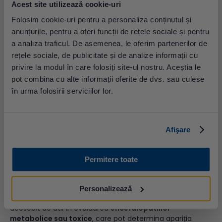
hainele strâmte, dacă e cazul, în special din jurul gâtului.
Acest site utilizează cookie-uri
Sună la 112
dacă:
Folosim cookie-uri pentru a personaliza conținutul și
anunțurile, pentru a oferi funcții de rețele sociale și pentru
Criza durează mai mult de 5 minute
a analiza traficul. De asemenea, le oferim partenerilor de
Persoana nu revine la starea sa obișnuită
rețele sociale, de publicitate și de analize informații cu
Persoana este rănită, însărcinată sau bolnavă
privire la modul în care folosiți site-ul nostru. Aceștia le
Convulsiile sunt repetate
Este prima criză
pot combina cu alte informații oferite de dvs. sau culese
Apar dificultăți de respirație
în urma folosirii serviciilor lor.
Convulsia apare în apă
Ce să nu faci?
Afişare
Nu imobiliza pacientul
Nu îi pune nimic în gură!
Permitere toate
Epilepsie – cauze și diagnostic
În cazul
convulsiilor cu etiologie necunoscută
, se pot
efectua
analize uzuale
de sânge
, care oferă informații
Personalizează
importante pentru identificarea cauzei. Acest lucru este
deosebit de util în evaluarea
encefalopatiilor
metabolice sau toxice
, care pot determina apariția