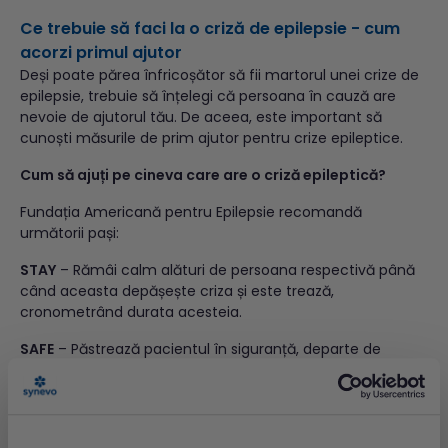
Ce trebuie să faci la o criză de epilepsie - cum
acorzi primul ajutor
Deși poate părea înfricoșător să fii martorul unei crize de
epilepsie, trebuie să înțelegi că persoana în cauză are
nevoie de ajutorul tău. De aceea, este important să
cunoști măsurile de prim ajutor pentru crize epileptice.
Cum să ajuți pe cineva care are o criză epileptică?
Fundația Americană pentru Epilepsie recomandă
următorii pași:
STAY
– Rămâi calm alături de persoana respectivă până
când aceasta depășește criza și este trează,
cronometrând durata acesteia.
SAFE
– Păstrează pacientul în siguranță, departe de
posibile pericole din mediul înconjurător.
SIDE
– Întoarce persoana pe o parte, cu ceva mic și
moale sub cap și menține căile respiratorii libere. Slăbește