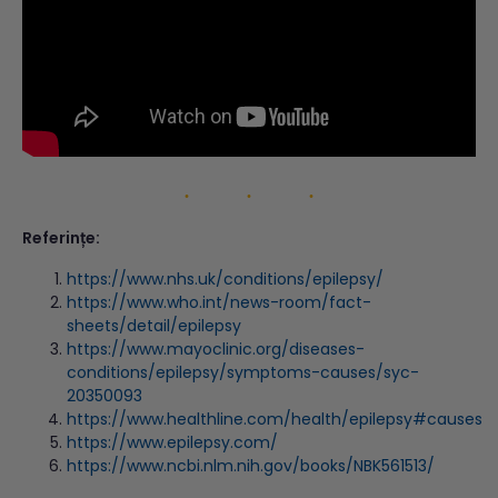
Referințe:
https://www.nhs.uk/conditions/epilepsy/
https://www.who.int/news-room/fact-
sheets/detail/epilepsy
https://www.mayoclinic.org/diseases-
conditions/epilepsy/symptoms-causes/syc-
20350093
https://www.healthline.com/health/epilepsy#causes
https://www.epilepsy.com/
https://www.ncbi.nlm.nih.gov/books/NBK561513/