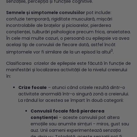
senzațiile, percepția și funcțiile cognitive.
Semnele și simptomele convulsiilor
pot include:
confuzie temporară, rigiditate musculară, mișcări
incontrolabile ale brațelor și picioarelor, pierderea
conștienței, tulburări psihologice precum frica, anxietatea.
În cele mai multe cazuri, o persoană cu epilepsie va avea
același tip de convulsii de fiecare dată, astfel încât
3
simptomele vor fi similare de la un episod la altul
.
Clasificarea crizelor de epilepsie este făcută în funcție de
manifestări și localizarea activității de la nivelul creierului
în:
Crize focale
– atunci când crizele rezultă dintr-o
activitate anormală într-o singură zonă a creierului.
La rândul lor acestea se împart în două categorii:
Convulsii focale fără pierderea
conștienței
– aceste convulsii pot altera
emoțiile sau anumite simțuri - miros, gust sau
auz. Unii oameni experimentează senzația
de
deja vu
. Totodată, aceste senzații pot fi