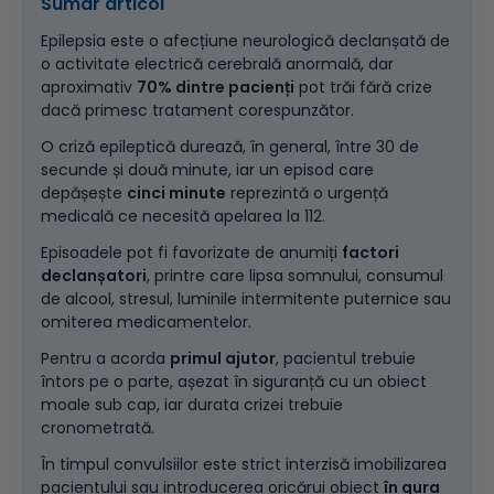
Sumar articol
Epilepsia este o afecțiune neurologică declanșată de
o activitate electrică cerebrală anormală, dar
aproximativ
70% dintre pacienți
pot trăi fără crize
dacă primesc tratament corespunzător.
O criză epileptică durează, în general, între 30 de
secunde și două minute, iar un episod care
depășește
cinci minute
reprezintă o urgență
medicală ce necesită apelarea la 112.
Episoadele pot fi favorizate de anumiți
factori
declanșatori
, printre care lipsa somnului, consumul
de alcool, stresul, luminile intermitente puternice sau
omiterea medicamentelor.
Pentru a acorda
primul ajutor
, pacientul trebuie
întors pe o parte, așezat în siguranță cu un obiect
moale sub cap, iar durata crizei trebuie
cronometrată.
În timpul convulsiilor este strict interzisă imobilizarea
pacientului sau introducerea oricărui obiect
în gura