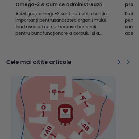
Omega-3 & Cum se administrează
probi
Acizii grași omega-3 sunt nutrienți esențiali
Probio
importanți pentrusănătatea organismului,
pentru
fiind asociați cu numeroase beneficii
suntco
pentru bunafuncționare a corpului și a
adecva
creierului. Dealtfel, acizii grași omega-3 se
comerc
numără printre nutrienții cel mai
bacter
intensstudiați în cercetarea nutrițională.
drojdi
Cuprins: Ce este omega-3?Ce sunt acizii
unele 
Cele mai citite articole
grași esențiali?Rolul omega-3 în
import
organismTipuri de acizi grași omega-
produs
3ALAEPADHAOmega-3...
catal
pentru