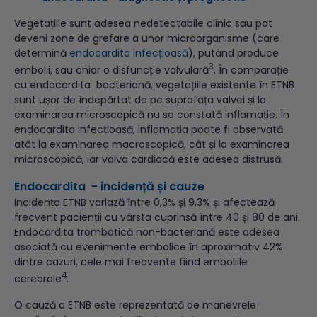
Vegetațiile sunt adesea nedetectabile clinic sau pot
deveni zone de grefare a unor microorganisme (care
determină
endocardita infecțioasă
), putând produce
3
embolii, sau chiar o disfuncție valvulară
. În comparație
cu endocardita bacteriană, vegetațiile existente în ETNB
sunt ușor de îndepărtat de pe suprafața valvei și la
examinarea microscopică nu se constată inflamație. În
endocardita infecțioasă, inflamația poate fi observată
atât la examinarea macroscopică, cât și la examinarea
microscopică, iar valva cardiacă este adesea distrusă.
Endocardita
- incidență și cauze
Incidența ETNB variază între 0,3% și 9,3% și afectează
frecvent pacienții cu vârsta cuprinsă între 40 și 80 de ani.
Endocardita trombotică non-bacteriană este adesea
asociată cu evenimente embolice în aproximativ 42%
dintre cazuri, cele mai frecvente fiind emboliile
4
cerebrale
.
O cauză a ETNB este reprezentată de manevrele