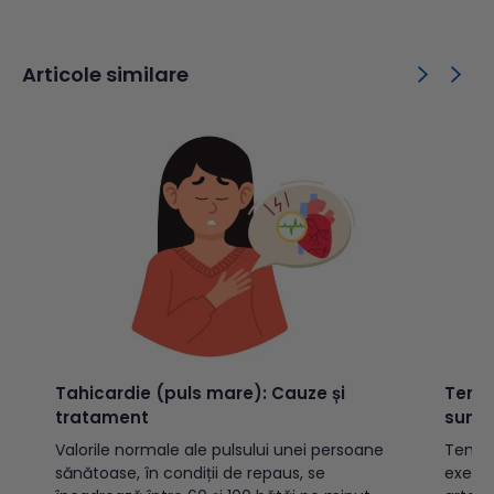
Articole similare
Tahicardie (puls mare): Cauze și
Tensi
tratament
sunt 
Valorile normale ale pulsului unei persoane
Tensiu
sănătoase, în condiții de repaus, se
exerci