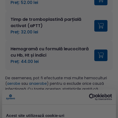
Preț: 52.00 lei
Timp de tromboplastină parțială
activat (aPTT)
Preț: 32.00 lei
Hemogramă cu formulă leucocitară
cu Hb, Ht și indici
Preț: 44.00 lei
De asemenea, pot fi efectuate mai multe hemoculturi
(
aerobe
sau
anaerobe
) pentru a exclude orice cauză
infecțioasă. Cu toate acestea, statisticile arată că
hemoculturile negative nu sunt întotdeauna relevante,
ele putând apărea și în cazurile de endocardită
7
bacteriană (2,5 - 31% dintre cazuri
). Hemoculturile
negative pot fi rezultatul terapiei cu antibiotice, dar și
Acest site utilizează cookie-uri
cauza unor infecții cu diverse organisme patogene, care