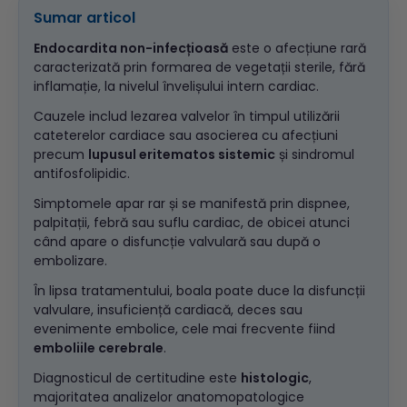
Sumar articol
Endocardita non-infecțioasă
este o afecțiune rară
caracterizată prin formarea de vegetații sterile, fără
inflamație, la nivelul învelișului intern cardiac.
Cauzele includ lezarea valvelor în timpul utilizării
cateterelor cardiace sau asocierea cu afecțiuni
precum
lupusul eritematos sistemic
și sindromul
antifosfolipidic.
Simptomele apar rar și se manifestă prin dispnee,
palpitații, febră sau suflu cardiac, de obicei atunci
când apare o disfuncție valvulară sau după o
embolizare.
În lipsa tratamentului, boala poate duce la disfuncții
valvulare, insuficiență cardiacă, deces sau
evenimente embolice, cele mai frecvente fiind
emboliile cerebrale
.
Diagnosticul de certitudine este
histologic
,
majoritatea analizelor anatomopatologice