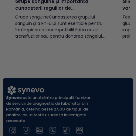
Grupe sanguine și importanța
Glice
cunoașterii regulilor de
varst
incompatibilitate
Grupe sanguineCunoașterea grupului
Testul
sanguin și a Rh-ului sunt esențiale pentru
glucoz
întâmpinarea incompatibilității în cazul
implic
transfuziilor sau pentru donarea sângelui.
prelev
Există două sisteme OAB și Rh, cele mai
(vacut
cunoscute, care prin combinație pot
indicat
determina 8 grupe sanguine:A Rh pozitiv
diabet
(A+)A Rh negativ (A-)B Rh pozitiv (B+)B Rh
populației a
negativ (B-)AB Rh pozitiv...
glicem
glicemi
Synevo
este unul dintre principalii furnizori
de servicii de diagnostic de laborator din
România, oferind peste 2.500 de tipuri de
analize, de la teste uzuale la investigații
avansate.