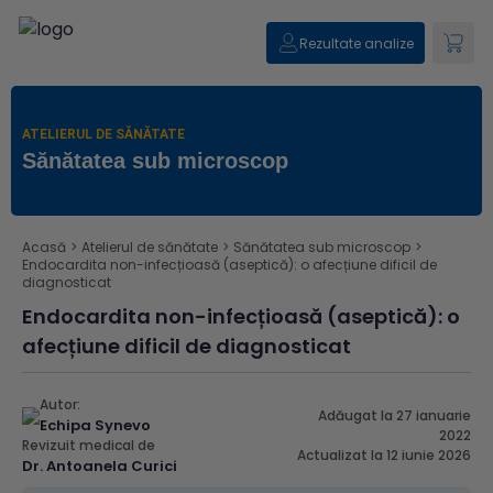
Rezultate analize
ATELIERUL DE SĂNĂTATE
Sănătatea sub microscop
Acasă
>
Atelierul de sănătate
>
Sănătatea sub microscop
>
Endocardita non-infecțioasă (aseptică): o afecțiune dificil de
diagnosticat
Endocardita non-infecțioasă (aseptică): o
afecțiune dificil de diagnosticat
Autor:
Adăugat la 27 ianuarie
Echipa Synevo
2022
Revizuit medical de
Actualizat la 12 iunie 2026
Dr. Antoanela Curici