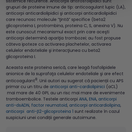
sistemice recurente. Anticorpii antifosfolipidici sunt
grupuri de proteine imune de tip: anticoagulant lupic (LA),
anticorpi anticardiolipidici şi anticorpi anticardiolipidici
care recunosc molecule “ţintă” specifice (beta2
glicoproteina I, protrombina, proteina C, S, anexina V). Nu
este cunoscut mecanismul exact prin care aceşti
anticorpi determină apariţia trombozei; au fost propuse
câteva ipoteze ca activarea plachetelor, activarea
celulelor endoteliale şi interacţiunea cu beta2
glicoproteina I.
Aceasta este proteina serică, care leagă fosfolipidele
anionice de la suprafaţa celulelor endoteliale şi are efect
8
anticoagulant
. Unii autori au sugerat că pacienții cu APS
primar cu un titru de
anticorpi anti-cardiolipinici
(aCL)
mai mare de 40 GPL au un risc mai mare de evenimente
tromboembolice. Testele anticorpi
ANA
,
E
NA
,
anticorpi
anti-dsADN
,
factor reumatoid
,
anticorpi anticardiolipina
,
anticorpi anti-β2-glicoproteina 1
sunt realizate în cazul
suspiciuni unei condiții generale autoimune.