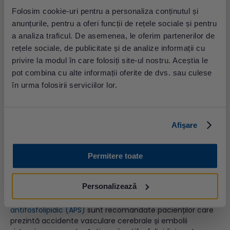
necesită și alte investigații de laborator - de exemplu,
Folosim cookie-uri pentru a personaliza conținutul și
teste de serologie pentru cauze bacteriene și fungice.
anunțurile, pentru a oferi funcții de rețele sociale și pentru
Aceste tipuri de agenți patogeni pot fi:
Coxiella
,
Legionella
,
a analiza traficul. De asemenea, le oferim partenerilor de
Chlamydia
, grupul HACEK și fungi (specii de
Candida
și
rețele sociale, de publicitate și de analize informații cu
Aspergillus
).
privire la modul în care folosiți site-ul nostru. Aceștia le
pot combina cu alte informații oferite de dvs. sau culese
Hemocultură aerobă (cu
în urma folosirii serviciilor lor.
antibiogramă după caz)
Preț: 97.00 lei
Afişare
Hemocultură anaerobă (cu
antibiogramă după caz)
Permitere toate
Preț: 198.00 lei
Personalizează
Testele imunologice pentru evidențierea
sindromulului
antifosfolipidic (APS)
sunt recomandate pacienților care
prezintă accidente vasculare cerebrale și embolii