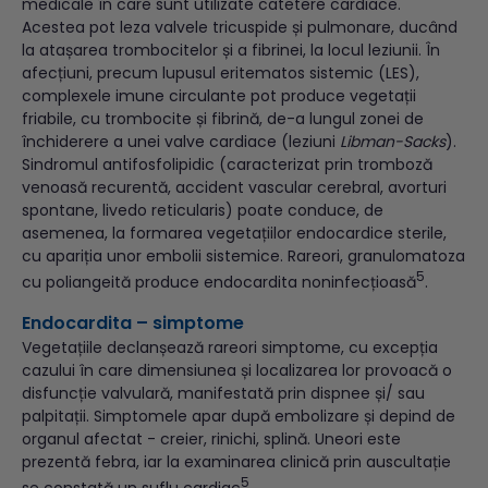
medicale în care sunt utilizate catetere cardiace.
Acestea pot leza valvele tricuspide și pulmonare, ducând
la atașarea trombocitelor și a fibrinei, la locul leziunii. În
afecțiuni, precum lupusul eritematos sistemic (LES),
complexele imune circulante pot produce vegetații
friabile, cu trombocite și fibrină, de-a lungul zonei de
închiderere a unei valve cardiace (leziuni
Libman-Sacks
).
Sindromul antifosfolipidic (caracterizat prin tromboză
venoasă recurentă, accident vascular cerebral, avorturi
spontane, livedo reticularis) poate conduce, de
asemenea, la formarea vegetațiilor endocardice sterile,
cu apariția unor embolii sistemice. Rareori, granulomatoza
5
cu poliangeită produce endocardita noninfecțioasă
.
Endocardita – simptome
Vegetațiile declanșează rareori simptome, cu excepția
cazului în care dimensiunea și localizarea lor provoacă o
disfuncție valvulară, manifestată prin dispnee și/ sau
palpitații. Simptomele apar după embolizare și depind de
organul afectat - creier, rinichi, splină. Uneori este
prezentă febra, iar la examinarea clinică prin auscultație
5
se constată un suflu cardiac
.