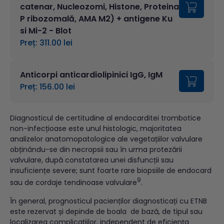
catenar, Nucleozomi, Histone, Proteina
P ribozomală, AMA M2) + antigene Ku
si Mi-2 - Blot
Preț: 311.00 lei
Anticorpi anticardiolipinici IgG, IgM
Preț: 156.00 lei
Diagnosticul de certitudine al endocarditei trombotice
non-infecțioase este unul histologic, majoritatea
analizelor anatomopatologice ale vegetațiilor valvulare
obținându-se din necropsii sau în urma protezării
valvulare, după constatarea unei disfuncții sau
insuficiențe severe; sunt foarte rare biopsiile de endocard
9
sau de cordaje tendinoase valvulare
.
În general, prognosticul pacienților diagnosticați cu ETNB
este rezervat și depinde de boala de bază, de tipul sau
localizarea complicațiilor, independent de eficiența