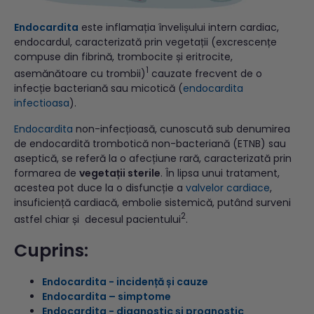
Endocardita
este inflamația învelișului intern cardiac,
endocardul, caracterizată prin vegetații (excrescențe
compuse din fibrină, trombocite și eritrocite,
1
asemănătoare cu trombii)
cauzate frecvent de o
infecție bacteriană sau micotică (
endocardita
infectioasa
).
Endocardita
non-infecțioasă, cunoscută sub denumirea
de endocardită trombotică non-bacteriană (ETNB) sau
aseptică, se referă la o afecțiune rară, caracterizată prin
formarea de
vegetații sterile
. În lipsa unui tratament,
acestea pot duce la o disfuncție a
valvelor cardiace
,
insuficiență cardiacă, embolie sistemică, putând surveni
2
astfel chiar și decesul pacientului
.
Cuprins:
Endocardita - incidență și cauze
Endocardita – simptome
Endocardita - diagnostic și prognostic