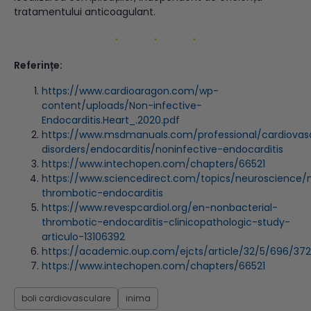
tratamentului anticoagulant.
Referințe:
https://www.cardioaragon.com/wp-
content/uploads/Non-infective-
Endocarditis.Heart_.2020.pdf
https://www.msdmanuals.com/professional/cardiovas
disorders/endocarditis/noninfective-endocarditis
https://www.intechopen.com/chapters/66521
https://www.sciencedirect.com/topics/neuroscience/n
thrombotic-endocarditis
https://www.revespcardiol.org/en-nonbacterial-
thrombotic-endocarditis-clinicopathologic-study-
articulo-13106392
https://academic.oup.com/ejcts/article/32/5/696/372
https://www.intechopen.com/chapters/66521
boli cardiovasculare
inima