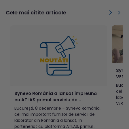
operațiunilor de diagnostic în 11 piețe din
angajaț
Europa de Sud-Est, consolidând rolul
Cele mai citite articole
României ca hub...
Synev
VERAC
prena
Bucure
gener
cel ma
Synevo România a lansat împreună
labora
cu ATLAS primul serviciu de
VERAge
consultații virtuale pentru
București, 8 decembrie – Synevo România,
non-in
interpretarea rezultatelor analizelor
cel mai important furnizor de servicii de
Recolt
medicale
laborator din România a lansat, în
toate 
parteneriat cu platforma ATLAS, primul
din în