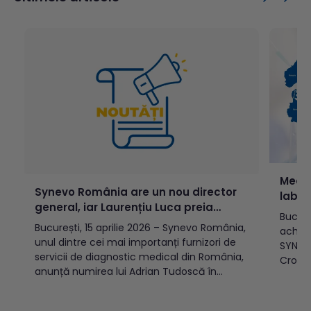
Medic
Synevo România are un nou director
labor
general, iar Laurențiu Luca preia
Europ
Bucure
conducerea operațiunilor din 11 țări din
București, 15 aprilie 2026 – Synevo România,
achizi
Europa de Sud-Est
unul dintre cei mai importanți furnizori de
SYNLAB
servicii de diagnostic medical din România,
Croați
anunță numirea lui Adrian Tudoscă în
Nord[1
funcția de Director General. Totodată,
genera
Laurențiu Luca preia conducerea
euro, 