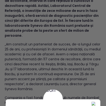
de activitate, interval în care rețeaua a cunoscut o
dezvoltare rapidă. Astăzi, Laboratorul Central de
Referință, o investiție de zece milioane de euro în faza
inaugurării, oferă servicii de diagnostic pacienților din
cinci țări diferite din Europa de Est. În fiecare lună în
laboratoarele Synevo din România sunt preluate și
analizate probe de la peste un sfert de milion de
persoane.
„Am construit un parteneriat de succes, de-a lungul celor
25 de ani, cu profesioniști în domeniul sănătății, cu mediul
academic și cu cel de afaceri. Avem o rețea națională
puternică, formată din 117 centre de recoltare, dintre care
cinci deschise recent la: Reșița, Brăila, Iași, Bacău și Târgu
Jiu și 17 laboratoare, ultimul deschis în această lună la
Bacău, și suntem în continuă expansiune. De 25 de ani
punem accent pe știință, pe calitate și promisiuni
respectate”, a declarat Laurențiu Luca, director general
Synevo România.
Compania a fost fondată în 1994 sub numele de Rombel
Medical fiind preluată în 1997 de Medicover. Brandul