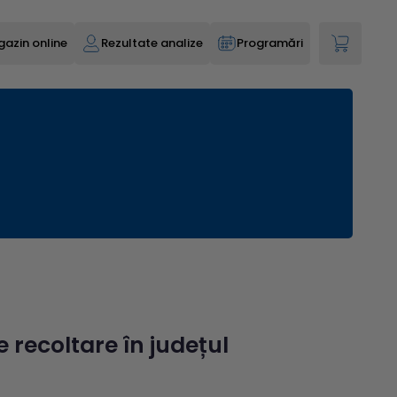
azin online
Rezultate analize
Programări
recoltare în județul