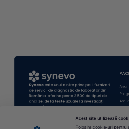
platfo
servici
interpr
analize
Synevo
accesa
au nev
înțele
rezulta
PACI
Synevo
este unul dintre principalii furnizori
Anali
de servicii de diagnostic de laborator din
Preg
România, oferind peste 2.500 de tipuri de
Ateli
analize, de la teste uzuale la investigații
avansate.
Infor
Locaț
Acest site utilizează cook
Calc
All rights reserved Synevo Romania.
Folosim cookie-uri pentru a 