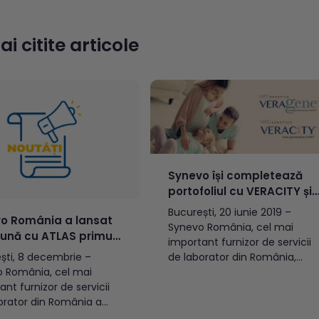
de 48 milioane de euro, fiind
erea operațiunilor de
deservite de un număr de 675
tic în 11 piețe din Europa
de angajați, activi în cadrul
i citite articole
-Est, consolidând rolul
unei rețele...
ei ca hub...
Synevo își completează
portofoliul cu VERACITY și
VERAgene, teste genetice
București, 20 iunie 2019 –
o România a lansat
prenatale non-invazive de
Synevo România, cel mai
ună cu ATLAS primul
ultimă generație
important furnizor de servicii
iu de consultații
de laborator din România,
ști, 8 decembrie –
ale pentru
lansează VERACITY și
 România, cel mai
pretarea rezultatelor
VERAgene, două teste
nt furnizor de servicii
zelor medicale
genetice prenatale non-
orator din România a
invazive, de ultimă generație.
, în parteneriat cu