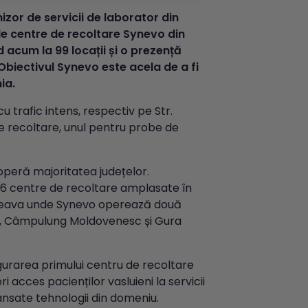
zor de servicii de laborator din
de centre de recoltare Synevo din
acum la 99 locații și o prezență
 Obiectivul Synevo este acela de a fi
ia.
 trafic intens, respectiv pe Str.
 de recoltare, unul pentru probe de
peră majoritatea județelor.
16 centre de recoltare amplasate în
Suceava unde Synevo operează două
ți, Câmpulung Moldovenesc și Gura
urarea primului centru de recoltare
i acces pacienților vasluieni la servicii
nsate tehnologii din domeniu.