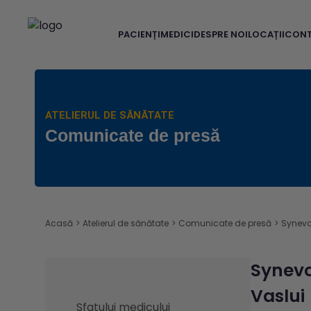
PACIENȚI
MEDICI
DESPRE NOI
LOCAȚII
CON
ATELIERUL DE SĂNĂTATE
Comunicate de presă
Acasă
>
Atelierul de sănătate
>
Comunicate de presă
>
Synevo
Synevo
Vaslui
Sfatului medicului