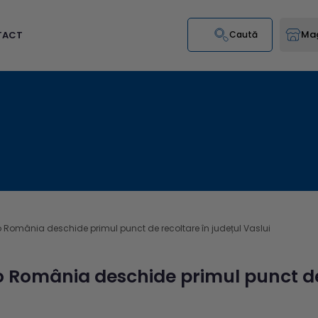
Mag
TACT
Caută
 România deschide primul punct de recoltare în județul Vaslui
 România deschide primul punct de 