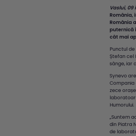
Vaslui, 09
România, i
România a 
puternică 
cât mai ap
Punctul de 
Ștefan cel 
sânge, iar 
Synevo are
Compania d
zece orașe
laboratoar
Humorului.
„Suntem ac
din Piatra 
de laborat