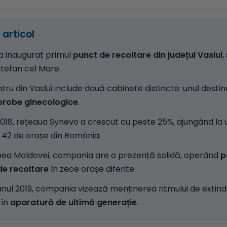
articol
a inaugurat primul
punct de recoltare din județul Vaslui
,
tefan cel Mare.
tru din Vaslui include două cabinete distincte: unul desti
probe ginecologice
.
2018, rețeaua Synevo a crescut cu peste 25%, ajungând la 
i 42 de orașe din România.
unea Moldovei, compania are o prezență solidă, operând
p
de recoltare
în zece orașe diferite.
nul 2019, compania vizează menținerea ritmului de extinde
i în
aparatură de ultimă generație
.