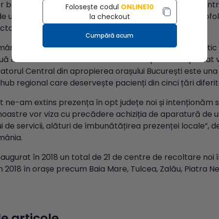
or beneficia de investițiile constante realizate de noi pen
Folosește codul
ONLINE10
e ultimă generație, precum și pentru extinderea portofoliul
la checkout
ector Regional Est Synevo România.
Cumpără acum
ânia este cel mai mare furnizor de servicii de diagnostic
ă luni de activitate ale anului 2018 compania a raportat v
atorul Central din apropierea orașului București este una 
un hub regional care deservește pacienți din cinci țări difer
t ne-am extins prezența în opt județe noi și intenționăm s
e noastre vor viza cu precădere achiziția de aparatură de 
ui de servicii, alături de îmbunătățirea prezenței locale”, 
mânia.
augurat în 2018 un total de 21 de centre de recoltare noi
n 2018 în orașe precum Baia Mare, Tulcea, Zalău, Piatra 
e articole