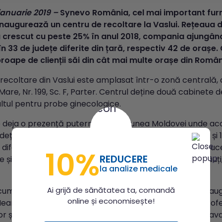
 ianuarie 2019 –
Synevo România, cel mai important furni
naugurează un centru de recoltare la Vaslui. Rețeaua 
crescut cu peste 25% în anul 2018, compania ajungând 
în 33 de județe diferite din țară, respectiv 42 de orașe.
roape de clienții săi din cât mai multe orașe din Român
recoltare din Vaslui este amplasat într-o zonă centrală, cu
Mare, Nr. 199, Sc. F, Parter. Centrul deține două cabinete
altul pentru probe ginecologice.
 deja o prezență puternică în regiunea Moldovei unde aco
eține în această regiune patru laboratoare medicale și 
 diferite. Județul cu cea mai puternică prezență este 
10%
REDUCERE
e și șase centre de recoltare în orașele: Suceava, Rădău
la analize medicale
Ai grijă de sănătatea ta, comandă
um mai aproape de pacienții din Moldova, odată cu inaug
online și economisește!
Neamț, anul trecut, și, acum, cu prezența în Vaslui. Vom ofer
or și diagnostic performante care au la bază cele mai ava