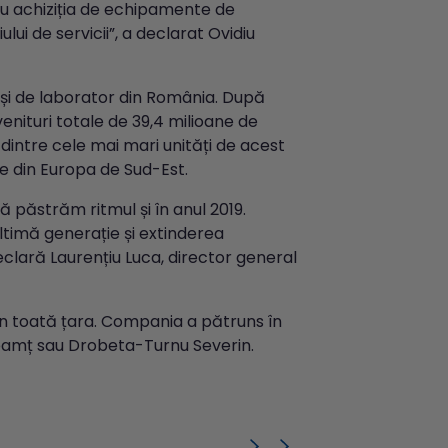
tru achiziția de echipamente de
ui de servicii”, a declarat Ovidiu
 și de laborator din România. După
enituri totale de 39,4 milioane de
dintre cele mai mari unități de acest
ite din Europa de Sud-Est.
ă păstrăm ritmul și în anul 2019.
ultimă generație și extinderea
declară Laurențiu Luca, director general
 în toată țara. Compania a pătruns în
Neamț sau Drobeta-Turnu Severin.