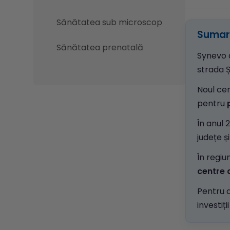
Sănătatea sub microscop
Sumar 
Sănătatea prenatală
Synevo 
strada Ș
Noul cen
pentru
În anul 
județe ș
În regi
centre 
Pentru a
investiți