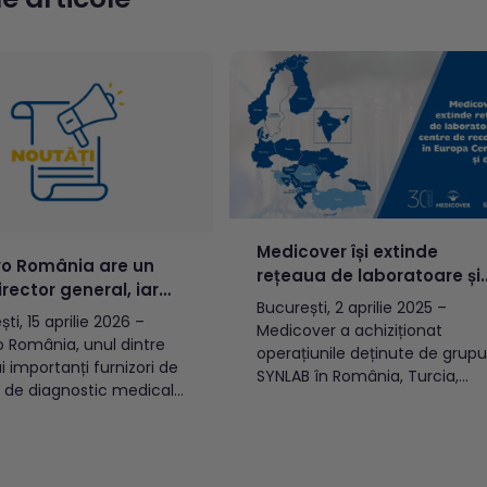
Medicover își extinde
o România are un
rețeaua de laboratoare și
rector general, iar
centre de recoltare în
București, 2 aprilie 2025 –
nțiu Luca preia
ti, 15 aprilie 2026 –
Europa Centrală și de Est
Medicover a achiziționat
cerea operațiunilor
 România, unul dintre
operațiunile deținute de grupu
 țări din Europa de
i importanți furnizori de
SYNLAB în România, Turcia,
st
ii de diagnostic medical
Cipru, Slovenia, Croația și
mânia, anunță numirea
Macedonia de
rian Tudoscă în funcția
Nord[1].Operațiunile din acest
ector General. Totodată,
țări au generat în 2024 venitur
țiu Luca preia