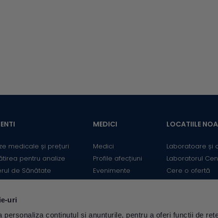
Recoltarea probelor se poate
rma ATLAS, primul
efectua în toate cele 106
u digital dedicat integral
centre de recoltare Synevo di
etării rezultatelor
întreaga țară, acestea fiind
lor medicale. Serviciul
trimise pentru procesare...
 Decoder poate fi
t de persoanele care
oie de clarificări pentru
gerea corectă a
telor...
ENTI
MEDICI
LOCATIILE NO
ze medicale și prețuri
Medici
Laboratoare și 
ătirea pentru analize
Profile afecțiuni
Laboratorul Cen
erul de Sănătate
Evenimente
Cere o ofertă
mații utile
Informații medicale
Contact
ii
Medicii Synevo
ie-uri
ulator Risc cardiovascular
personaliza conținutul și anunțurile, pentru a oferi funcții de rețe