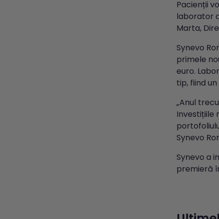
Pacienții v
laborator d
Marta, Dir
Synevo Rom
primele nou
euro. Labor
tip, fiind 
„Anul trecu
Investițiil
portofoliul
Synevo Ro
Synevo a in
premieră î
Ultimel