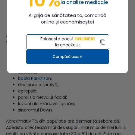
10%
la analize medicale
regimurile hipercalorice;
deficitul de
zinc
sau vitamina B;
Ai grijă de sănătatea ta, comandă
recuperarea după afecțiuni medicale stresante (un
online și economisește!
atac de cord, de exemplu)
Anumite afecțiuni cresc predispoziția la dermatita
Folosește codul
ONLINE10
seboreică:
la checkout
transplantul de organe;
Cumpără acum
limfomul Hodgkin și non-Hodgkin;
infecția cu HIV
;
depresia;
boala Parkinson
;
dischinezia tardivă;
epilepsia;
paralizia nervului facial;
leziuni ale măduvei spinării;
sindromul Down.
Aproximativ 11% din populație are dermatită seboreică.
Aceasta afectează mai des sugarii mai mici de trei luni și
adulții cu vârste cuprinse între 30 și 60 de ani. Este mai