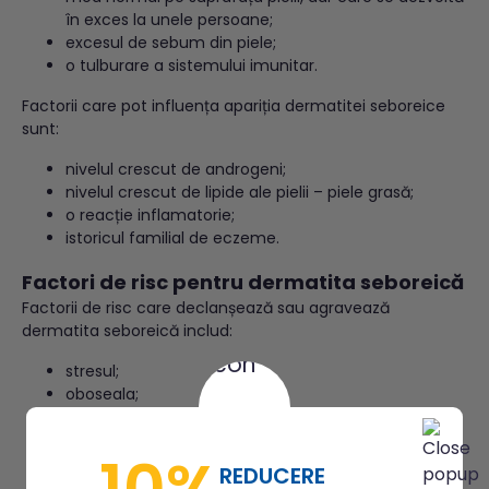
în exces la unele persoane;
excesul de sebum din piele;
o tulburare a sistemului imunitar.
Factorii care pot influența apariția dermatitei seboreice
sunt:
nivelul crescut de androgeni;
nivelul crescut de lipide ale pielii – piele grasă;
o reacție inflamatorie;
istoricul familial de eczeme.
Factori de risc pentru dermatita seboreică
Factorii de risc care declanșează sau agravează
dermatita seboreică includ:
stresul;
oboseala;
climatul rece și uscat sau schimbarea de anotimp;
utilizarea de loțiuni pe bază de alcool;
alte afecțiuni ale pielii, inclusiv rozaceea, psoriazisul
REDUCERE
și acneea;