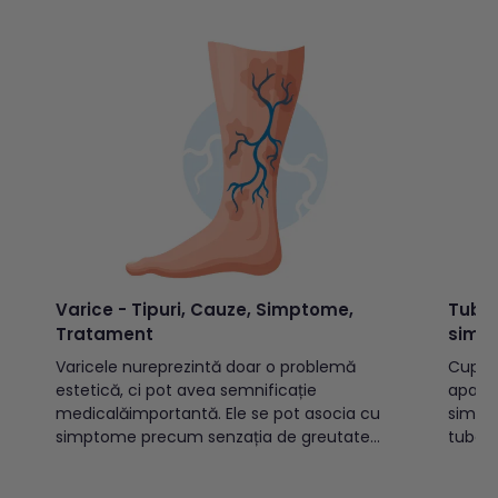
Varice - Tipuri, Cauze, Simptome,
Tuber
Tratament
simp
Varicele nureprezintă doar o problemă
Cuprins: Ce este tuberculoza?Cu
estetică, ci pot avea semnificație
apare
medicalăimportantă. Ele se pot asocia cu
simpt
simptome precum senzația de greutate
tuber
sautensiune la nivelul picioarelor, durere,
tuberc
crampe musculare nocturne, edeme
previi