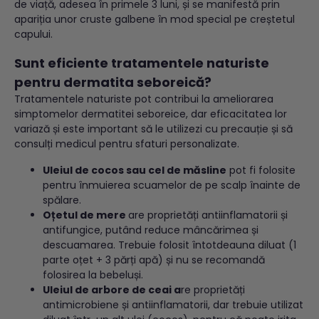
de viață, adesea în primele 3 luni, și se manifestă prin
apariția unor cruste galbene în mod special pe creștetul
capului.
Sunt eficiente tratamentele naturiste
pentru dermatita seboreică?
Tratamentele naturiste pot contribui la ameliorarea
simptomelor dermatitei seboreice, dar eficacitatea lor
variază și este important să le utilizezi cu precauție și să
consulți medicul pentru sfaturi personalizate.
Uleiul de cocos sau cel de măsline
pot fi folosite
pentru înmuierea scuamelor de pe scalp înainte de
spălare.
Oțetul de mere
are proprietăți antiinflamatorii și
antifungice, putând reduce mâncărimea și
descuamarea. Trebuie folosit întotdeauna diluat (1
parte oțet + 3 părți apă) și nu se recomandă
folosirea la bebeluși.
Uleiul de arbore de ceai a
re proprietăți
antimicrobiene și antiinflamatorii, dar trebuie utilizat