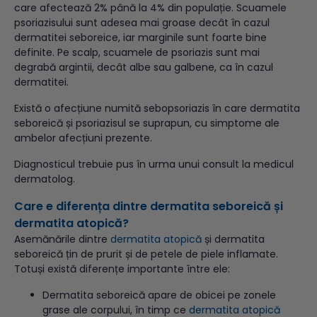
care afectează 2% până la 4% din populație. Scuamele
psoriazisului sunt adesea mai groase decât în cazul
dermatitei seboreice, iar marginile sunt foarte bine
definite. Pe scalp, scuamele de psoriazis sunt mai
degrabă argintii, decât albe sau galbene, ca în cazul
dermatitei.
Există o afecțiune numită sebopsoriazis în care dermatita
seboreică și psoriazisul se suprapun, cu simptome ale
ambelor afecțiuni prezente.
Diagnosticul trebuie pus în urma unui consult la medicul
dermatolog.
Care e diferența dintre dermatita seboreică și
dermatita atopică?
Asemănările dintre
dermatita atopică
și dermatita
seboreică țin de prurit și de petele de piele inflamate.
Totuși există diferențe importante între ele:
Dermatita seboreică apare de obicei pe zonele
grase ale corpului, în timp ce
dermatita atopică