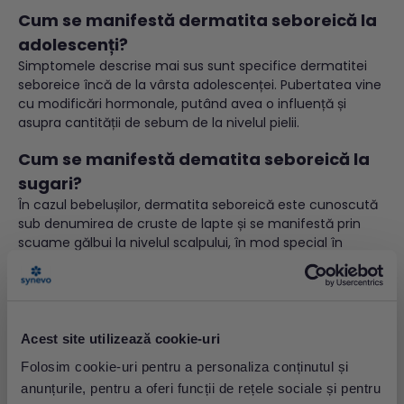
Cum se manifestă dermatita seboreică la
adolescenți?
Simptomele descrise mai sus sunt specifice dermatitei
seboreice încă de la vârsta adolescenței. Pubertatea vine
cu modificări hormonale, putând avea o influență și
asupra cantității de sebum de la nivelul pielii.
Cum se manifestă dematita seboreică la
sugari?
În cazul bebelușilor, dermatita seboreică este cunoscută
sub denumirea de cruste de lapte și se manifestă prin
scuame gălbui la nivelul scalpului, în mod special în
creștetul capului.
Dermatita seboreică: Complicații
Neîngrijită corespunzător, dermatita seboreică se poate
complica și infecta:
Acest site utilizează cookie-uri
Folosim cookie-uri pentru a personaliza conținutul și
Infecție bacteriană sau fungică secundară;
Modificari ale texturii pielii – subțiere;
anunțurile, pentru a oferi funcții de rețele sociale și pentru