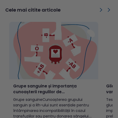
sauprurit. În formele avansate, pot apărea
copiiT
complicații precum tromboflebita
public
Cele mai citite articole
superficială,modificări trofice cutanate sau
tuber
ulcerații venoase. Cuprins: Ce sunt
transm
varicele?Cum se...
TBC d
este d
activă
Grupe sanguine și importanța
Glice
cunoașterii regulilor de
varst
incompatibilitate
Grupe sanguineCunoașterea grupului
Testul
sanguin și a Rh-ului sunt esențiale pentru
glucoz
întâmpinarea incompatibilității în cazul
implic
transfuziilor sau pentru donarea sângelui.
prelev