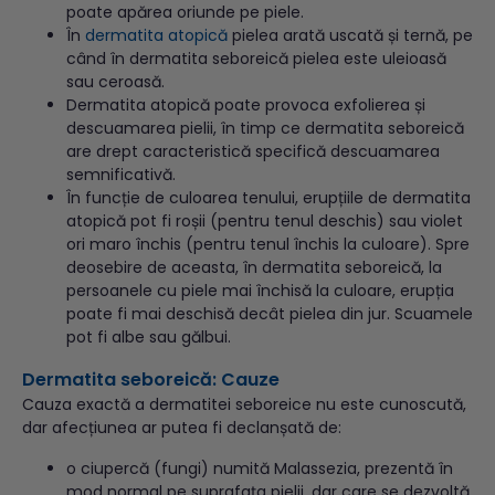
poate apărea oriunde pe piele.
În
dermatita atopică
pielea arată uscată și ternă, pe
când în dermatita seboreică pielea este uleioasă
sau ceroasă.
Dermatita atopică poate provoca exfolierea și
descuamarea pielii, în timp ce dermatita seboreică
are drept caracteristică specifică descuamarea
semnificativă.
În funcție de culoarea tenului, erupțiile de dermatita
atopică pot fi roșii (pentru tenul deschis) sau violet
ori maro închis (pentru tenul închis la culoare). Spre
deosebire de aceasta, în dermatita seboreică, la
persoanele cu piele mai închisă la culoare, erupția
poate fi mai deschisă decât pielea din jur. Scuamele
pot fi albe sau gălbui.
Dermatita seboreică: Cauze
Cauza exactă a dermatitei seboreice nu este cunoscută,
dar afecțiunea ar putea fi declanșată de:
o ciupercă (fungi) numită Malassezia, prezentă în
mod normal pe suprafața pielii, dar care se dezvoltă