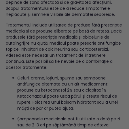
depinde de zona afectată și de gravitatea afecțiunii.
Scopul tratamentului este de a reduce simptomele
neplăcute și semnele vizibile ale dermatitei seboreice.
Tratamentul include utilizarea de produse fără prescripție
medicală și de produse eliberate pe bază de rețetă. Dacă
produsele fără prescripție medicală și obiceiurile de
autoîngrijire nu ajută, medicul poate prescrie antifungice
topice, inhibitori de calcineurină sau corticosteroizi.
Adesea este necesar un tratament de întreținere
continuă. Este posibil să fie nevoie de o combinație a
acestor tratamente:
Geluri, creme, loțiuni, spume sau șampoane
antifungice alternate cu un alt medicament:
produse cu ketoconazol 2% sau ciclopirox 1%.
Ketoconazolul poate usca părul și crește riscul de
rupere. Folosirea unui balsam hidratant sau a unei
măști de păr ar putea ajuta.
Șampoanele medicinale pot fi utilizate o dată pe zi
sau de 2-3 ori pe săptămână timp de câteva