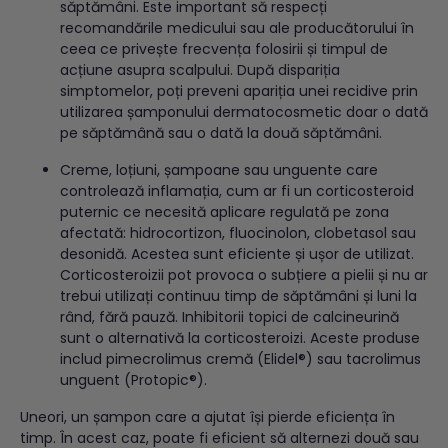
săptămâni. Este important să respecți
recomandările medicului sau ale producătorului în
ceea ce privește frecvența folosirii și timpul de
acțiune asupra scalpului. După dispariția
simptomelor, poți preveni apariția unei recidive prin
utilizarea șamponului dermatocosmetic doar o dată
pe săptămână sau o dată la două săptămâni.
Creme, loțiuni, șampoane sau unguente care
controlează inflamația, cum ar fi un corticosteroid
puternic ce necesită aplicare regulată pe zona
afectată: hidrocortizon, fluocinolon, clobetasol sau
desonidă. Acestea sunt eficiente și ușor de utilizat.
Corticosteroizii pot provoca o subțiere a pielii și nu ar
trebui utilizați continuu timp de săptămâni și luni la
rând, fără pauză. Inhibitorii topici de calcineurină
sunt o alternativă la corticosteroizi. Aceste produse
includ pimecrolimus cremă (Elidel®) sau tacrolimus
unguent (Protopic®).
Uneori, un șampon care a ajutat își pierde eficiența în
timp. În acest caz, poate fi eficient să alternezi două sau