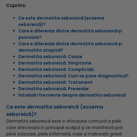
Cuprins:
Ce este dermatita seboreică (eczema
seboreică)?
Care e diferența dintre dermatita seboreică și
psoriazis?
Care e diferența dintre dermatita seboreică și
dermatita atopică?
Dermatita seboreică: Cauze
Dermatita seboreică: Simptome
Dermatita seboreică: Complicații
Dermatita seboreică: Cum se pune diagnosticul?
Dermatita seboreică: Tratament
Dermatita seboreică: Prevenție
Întrebări frecvente despre dermatita seboreică
Ce este dermatita seboreică (eczema
seboreică)?
Dermatita seboreică este o afecțiune comună a pielii
care afectează în principal scalpul și se manifestă prin
pete solzoase, piele inflamată, roșie și mătreață grasă