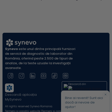
Există două sisteme OAB și Rh, cele mai
(vacut
cunoscute, care prin combinație pot
indicat
determina 8 grupe sanguine:A Rh pozitiv
diabet
(A+)A Rh negativ (A-)B Rh pozitiv (B+)B Rh
populației a
negativ (B-)AB Rh pozitiv...
glicem
glicemi
Synevo
este unul dintre principalii furnizori
de servicii de diagnostic de laborator din
România, oferind peste 2.500 de tipuri de
analize, de la teste uzuale la investigații
avansate.
Descarcă din
Descarcă aplicația
Acum pe
Bine ai revenit! Sunt aici
MySynevo
dacă ai nevoie de
All rights reserved Synevo Romania.
ajutor!
Termeni și condiții website |
Termeni și condiții Shop Online |