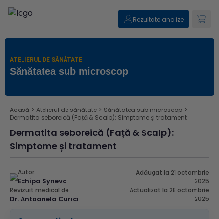
Rezultate analize
ATELIERUL DE SĂNĂTATE
Sănătatea sub microscop
Acasă
>
Atelierul de sănătate
>
Sănătatea sub microscop
>
Dermatita seboreică (Față & Scalp): Simptome și tratament
Dermatita seboreică (Față & Scalp):
Simptome și tratament
Autor:
Adăugat la 21 octombrie
Echipa Synevo
2025
Revizuit medical de
Actualizat la 28 octombrie
Dr. Antoanela Curici
2025