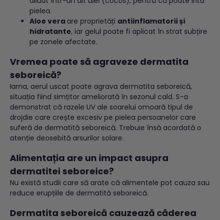
diluat într-un alt ulei (cocos), pentru că poate irita
pielea.
Aloe vera
are proprietăți
antiinflamatorii și
hidratante
, iar gelul poate fi aplicat în strat subțire
pe zonele afectate.
Vremea poate să agraveze dermatita
seboreică?
Iarna, aerul uscat poate agrava dermatita seboreică,
situația fiind simțitor ameliorată în sezonul cald. S-a
demonstrat că razele UV ale soarelui omoară tipul de
drojdie care crește excesiv pe pielea persoanelor care
suferă de dermatită seboreică. Trebuie însă acordată o
atenție deosebită arsurilor solare.
Alimentația are un impact asupra
dermatitei seboreice?
Nu există studii care să arate că alimentele pot cauza sau
reduce erupțiile de dermatită seboreică.
Dermatita seboreică cauzează căderea