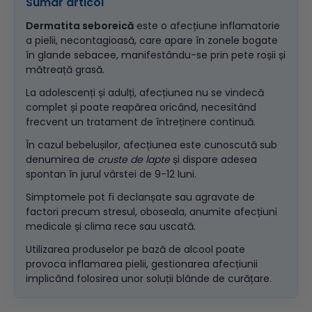
Sumar articol
Dermatita seboreică
este o afecțiune inflamatorie
a pielii, necontagioasă, care apare în zonele bogate
în glande sebacee, manifestându-se prin pete roșii și
mătreață grasă.
La adolescenți și adulți, afecțiunea nu se vindecă
complet și poate reapărea oricând, necesitând
frecvent un tratament de întreținere continuă.
În cazul bebelușilor, afecțiunea este cunoscută sub
denumirea de
cruste de lapte
și dispare adesea
spontan în jurul vârstei de 9-12 luni.
Simptomele pot fi declanșate sau agravate de
factori precum stresul, oboseala, anumite afecțiuni
medicale și clima rece sau uscată.
Utilizarea produselor pe bază de alcool poate
provoca inflamarea pielii, gestionarea afecțiunii
implicând folosirea unor soluții blânde de curățare.