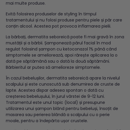
mai multe produse.
Evită folosirea produselor de styling în timpul
tratamentului și nu folosi produse pentru piele și păr care
conțin alcool. Acestea pot provoca inflamarea pielii.
La bărbați, dermatita seboreică poate fi mai gravă în zona
mustății și a bărbii. Șamponează părul facial în mod
regulat folosind șampon cu ketoconazol 1% până când
simptomele se ameliorează, apoi rărește aplicarea la o
dată pe săptămână sau o dată la două săptămâni.
Bărbieritul ar putea să amelioreze simptomele.
În cazul bebelușilor, dermatita seboreică apare la nivelul
scalpului și este cunoscută sub denumirea de cruste de
lapte. Acestea dispar adesea spontan o dată cu
creșterea bebelușului, în jurul vârstei de 9-12 luni.
Tratamentul este unul topic (local) și presupune
utilizarea unui șampon blând pentru bebeluși, însoțit de
masarea sau perierea blândă a scalpului cu o perie
moale, pentru a îndepărta ușor crustele.