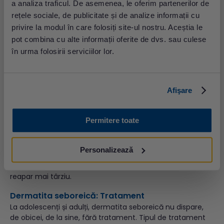
Căderea parului.
a analiza traficul. De asemenea, le oferim partenerilor de
rețele sociale, de publicitate și de analize informații cu
Dermatita seboreică: Cum se pune diagnosticul?
privire la modul în care folosiți site-ul nostru. Aceștia le
Dermatita seboreică este o afecțiune ușor de
pot combina cu alte informații oferite de dvs. sau culese
diagnosticat datorită aspectului său și a zonei afectate
în urma folosirii serviciilor lor.
de pe corp. Anamneza (discuția despre simptome) și
controlul clinic sunt în general suficiente pentru ca
medicul dermatolog să pună diagnosticul de dermatită
seboreică. Uneori, medicul poate solicita efectuarea unei
Afişare
biopsii pentru excluderea altor probleme medicale dacă
afecțiunea nu răspunde la tratament – se îndepărtează o
mică bucată de piele din zona afectată pentru a fi
Permitere toate
analizată în laborator.
Uneori simptomele pot dispărea de la sine, însă de cele
Personalizează
mai multe ori este o afecțiune care se manifestă toată
viața, cu episoade care se vindecă sub tratament și
reapar mai târziu.
Dermatita seboreică: Tratament
La adolescenți și adulți, dermatita seboreică nu dispare,
de obicei, de la sine, fără tratament. Tipul de tratament