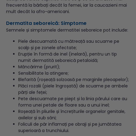
frecventă la bărbați decât la femei, iar la caucazieni mai
mult decât la afro-americani.
Dermatita seboreică: Simptome
Semnele și simptomele dermatitei seboreice pot include:
Piele descuamată cu mătreață sau scuame pe
scalp și pe zonele afectate;
Erupție în formă de inel (inelară), pentru un tip
numit dermatită seboreică petaloidă;
Mâncărime (prurit);
Sensibilitate la atingere;
Blefarită (roșeață solzoasă pe marginile pleoapelor);
Plăci rozalii (piele îngroșată) de scuame pe ambele
părți ale feței;
Pete descuamate pe piept și la linia părului care au
forma unei petale de floare sau a unui inel;
Roșeață în pliurile și încrețiturile organelor genitale,
axilelor și sub sâni;
Foliculi de păr inflamați pe obraji și pe jumătatea
superioară a trunchiului.