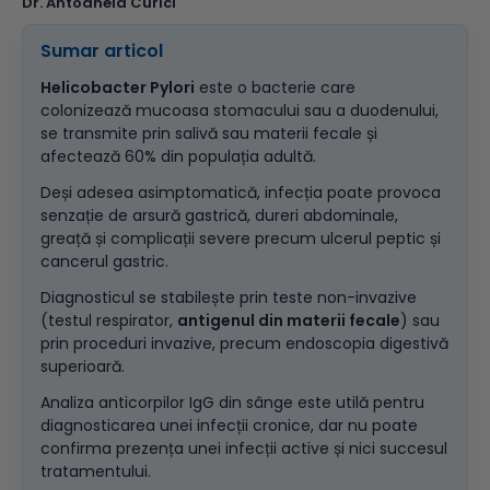
Dr. Antoanela Curici
Sumar articol
Helicobacter Pylori
este o bacterie care
colonizează mucoasa stomacului sau a duodenului,
se transmite prin salivă sau materii fecale și
afectează 60% din populația adultă.
Deși adesea asimptomatică, infecția poate provoca
senzație de arsură gastrică, dureri abdominale,
greață și complicații severe precum ulcerul peptic și
cancerul gastric.
Diagnosticul se stabilește prin teste non-invazive
(testul respirator,
antigenul din materii fecale
) sau
prin proceduri invazive, precum endoscopia digestivă
superioară.
Analiza anticorpilor IgG din sânge este utilă pentru
diagnosticarea unei infecții cronice, dar nu poate
confirma prezența unei infecții active și nici succesul
tratamentului.