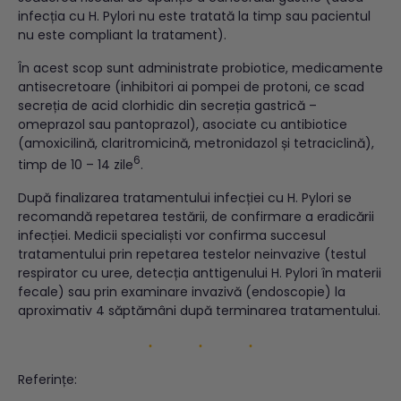
infecția cu H. Pylori nu este tratată la timp sau pacientul
nu este compliant la tratament).
În acest scop sunt administrate probiotice, medicamente
antisecretoare (inhibitori ai pompei de protoni, ce scad
secreția de acid clorhidic din secreția gastrică –
omeprazol sau pantoprazol), asociate cu antibiotice
(amoxicilină, claritromicină, metronidazol și tetraciclină),
6
timp de 10 – 14 zile
.
După finalizarea tratamentului infecției cu H. Pylori se
recomandă repetarea testării, de confirmare a eradicării
infecției. Medicii specialiști vor confirma succesul
tratamentului prin repetarea testelor neinvazive (testul
respirator cu uree, detecția anttigenului H. Pylori în materii
fecale) sau prin examinare invazivă (endoscopie) la
aproximativ 4 săptămâni după terminarea tratamentului.
Referințe: