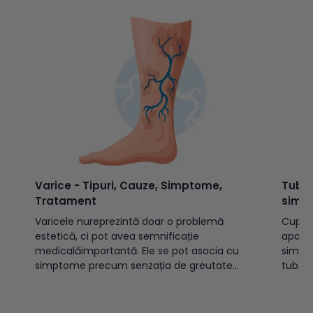
glicemie adulțiValori...
sindrom
Varice - Tipuri, Cauze, Simptome,
Tuber
Tratament
simp
Varicele nureprezintă doar o problemă
Cuprins: Ce este tuberculoza?Cu
estetică, ci pot avea semnificație
apare
medicalăimportantă. Ele se pot asocia cu
simpt
simptome precum senzația de greutate
tuber
sautensiune la nivelul picioarelor, durere,
tuberc
crampe musculare nocturne, edeme
previi
sauprurit. În formele avansate, pot apărea
copiiT