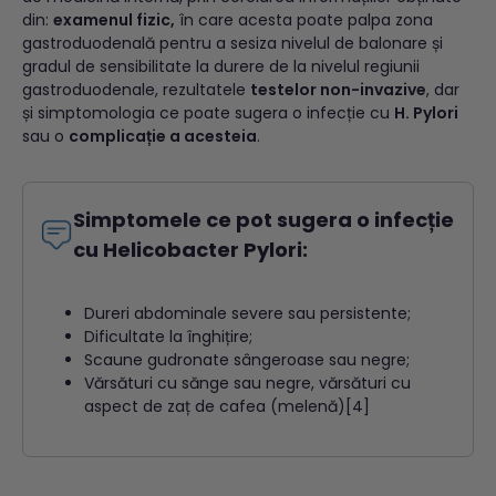
din:
examenul fizic,
în care acesta poate palpa zona
gastroduodenală pentru a sesiza nivelul de balonare și
gradul de sensibilitate la durere de la nivelul regiunii
gastroduodenale, rezultatele
testelor non-invazive
, dar
și simptomologia ce poate sugera o infecție cu
H. Pylori
sau o
complicație a acesteia
.
Simptomele ce pot sugera o infecție
cu Helicobacter Pylori:
Dureri abdominale severe sau persistente;
Dificultate la înghițire;
Scaune gudronate sângeroase sau negre;
Vărsături cu sănge sau negre, vărsături cu
aspect de zaț de cafea (melenă)[4]