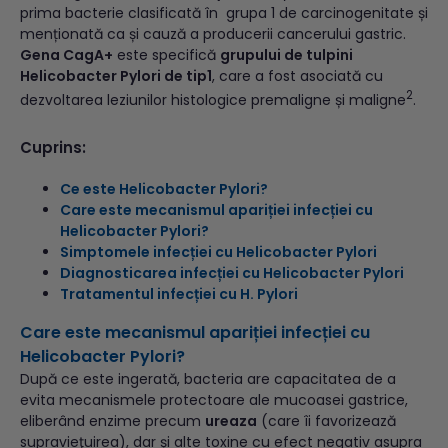
prima bacterie clasificată în grupa 1 de carcinogenitate și
menționată ca și cauză a producerii cancerului gastric.
Gena CagA+
este specifică
grupului de tulpini
Helicobacter Pylori de tip1
, care a fost asociată cu
2
dezvoltarea leziunilor histologice premaligne și maligne
.
Cuprins:
Ce este Helicobacter Pylori?
Care este mecanismul apariției infecției cu
Helicobacter Pylori?
Simptomele infecției cu Helicobacter Pylori
Diagnosticarea infecției cu Helicobacter Pylori
Tratamentul infecției cu H. Pylori
Care este mecanismul apariției infecției cu
Helicobacter Pylori?
După ce este ingerată, bacteria are capacitatea de a
evita mecanismele protectoare ale mucoasei gastrice,
eliberând enzime precum
ureaza
(care îi favorizează
supravieţuirea), dar și alte toxine cu efect negativ asupra