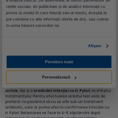
a analiza traficul. De asemenea, le oferim partenerilor de
cauzei unei gastrite cronice sau a unui
ulcer gastric
/
rețele sociale, de publicitate și de analize informații cu
5
duodenal, confirmate deja prin alte metode
. Această
metodă nu poate confirma infecția activă și nici
privire la modul în care folosiți site-ul nostru. Aceștia le
eficacitatea tratamentului, deoarece acești anticorpi
pot combina cu alte informații oferite de dvs. sau culese
rămân detectabili în sânge, până la 18 luni.
în urma folosirii serviciilor lor.
Antigen Helicobacter pylori din materii
Afişare
fecale
Preț: 110.00 lei
Permitere toate
Antigen Helicobacter pylori din materii fecale
Personalizează
detectarea antigenului H. Pylori eliminat în materiile
fecale este recomandată pentru confirmarea
infecției
active
, dar și a
eradicării infecției cu H. Pylori
, la sfârșitul
tratamentului. Pentru efectuarea acestui test este de
preferat ca pacientul să nu se afle sub un tratament
antibiotic, care ar putea afecta confirmarea infecției cu
H. Pylori. Retestarea se face la 4-6 săptămâni după