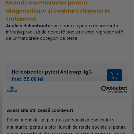
Metode non-invazive pentru
diagnosticare și evaluare răspuns la
tratament:
Analiza Helicobacter
prin care se poate documenta
infecția produsă de această bacterie este reprezentată
de următoarele categorii de teste:
Helicobacter pylori Anticorpi IgG
Preț: 58.00 lei
Anticorpi Anti-Helicobacter pylori tip IgG
reprezintă un
instrument standard pentru diagnosticarea prezenței unei
infecții cronice. Testul este util și pentru screening-ul
Acest site utilizează cookie-uri
persoanelor asimptomatice purtătoare sau provenite din
Folosim cookie-uri pentru a personaliza conținutul și
familiile pacienților cu boli asociate infecției cu H. Pylori.
anunțurile, pentru a oferi funcții de rețele sociale și pentru
De asemenea, testele serologice pot fi utile în stabilirea