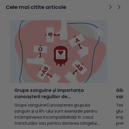
complicații precum tromboflebita
public
Cele mai citite articole
superficială,modificări trofice cutanate sau
tuber
ulcerații venoase. Cuprins: Ce sunt
transm
varicele?Cum se...
TBC d
este d
activă
Grupe sanguine și importanța
Glice
cunoașterii regulilor de
varst
incompatibilitate
Grupe sanguineCunoașterea grupului
Testul
sanguin și a Rh-ului sunt esențiale pentru
glucoz
întâmpinarea incompatibilității în cazul
implic
transfuziilor sau pentru donarea sângelui.
prelev