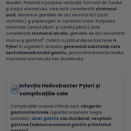
duoden. Prezintă o porţiune verticală, formată din fundul
şi corpul stomacului, care este considerată
stomacul
acid
, deoarece glandele de aici secretă HCl (acid
clorhidric) şi pepsinogen în cantitate mare. Porţiunea
orizontală (antrul piloric şi canalul piloric) este
considerată
stomacul alcalin
, glandele de aici secretând
3
mucus şi gastrină
. Odată cu pătrunderea bacteriei
H.
Pylori
în organism, aceasta
generează substanțe care
neutralizează acidul gastric
, provocând leziuni la nivelul
mucoasei stomacului sau duodenului.
Infecția Helicobacter Pylori și
complicațiile sale
Complicațiile acestei infecții sunt:
sângerări
gastrointestinale
(apariția scaunelor negre,
lucioase),
ulcer gastric
sau duodenal
,
neoplazii
gastrice (adenocarcinomul gastric și limfomul
gastric)
.