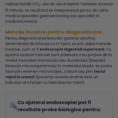
radioactivității CO
-ului din aerul expirat.Testarea durează
2
15 minute, iar rezultatul se interpretează pe loc de către
medicul specialist gastroenterolog sau specialist în
medicină internă.
Metode invazive pentru diagnosticare:
Pentru diagnosticarea leziunilor gastritei atrofice,
determinată de infecția cu H. Pylori, se pot utiliza metode
invazive, cum ar fi
endoscopia digestivă superioară
. Cu
ajutorul acestei metode sunt prelevate mici porţiuni de la
nivelul mucoasei stomacului sau duodenului (biopsie).
Detecţia microorganismului în materialul bioptic se poate
face prin examen microscopic, cultură sau prin
testul
rapid la urează
(prezenţa acestei enzime este un
indicator al infecţiei cu Helicobacter Pylori).
Cu ajutorul endoscopiei pot fi
recoltate probe biologice pentru: