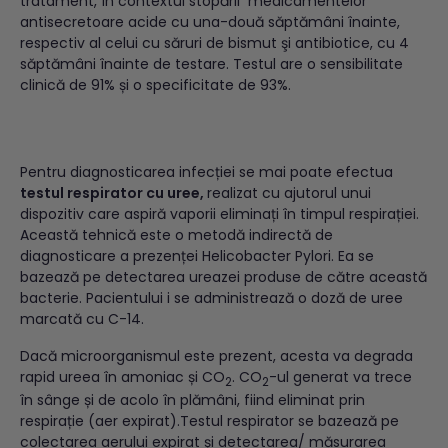
tratament, în contextul stopării medicamentelor
antisecretoare acide cu una-două săptămâni înainte,
respectiv al celui cu săruri de bismut şi antibiotice, cu 4
săptămâni înainte de testare. Testul are o sensibilitate
clinică de 91% și o specificitate de 93%.
Pentru diagnosticarea infecției se mai poate efectua
testul respirator cu uree,
realizat cu ajutorul unui
dispozitiv care aspiră vaporii eliminați în timpul respirației.
Această tehnică este o metodă indirectă de
diagnosticare a prezenței Helicobacter Pylori. Ea se
bazează pe detectarea ureazei produse de către această
bacterie. Pacientului i se administrează o doză de uree
marcată cu C-14.
Dacă microorganismul este prezent, acesta va degrada
rapid ureea în amoniac și CO
. CO
-ul generat va trece
2
2
în sânge și de acolo în plămâni, fiind eliminat prin
respirație (aer expirat).Testul respirator se bazează pe
colectarea aerului expirat și detectarea/ măsurarea