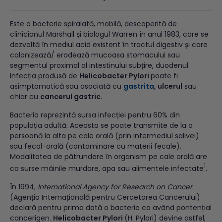
Este o bacterie spiralată, mobilă, descoperită de
clinicianul Marshall și biologul Warren în anul 1983, care se
dezvoltă în mediul acid existent în tractul digestiv și care
colonizează/ erodează mucoasa stomacului sau
segmentul proximal al intestinului subțire, duodenul.
Infecția produsă de
Helicobacter Pylori
poate fi
asimptomatică sau asociată cu
gastrita
, ulcerul
sau
chiar cu
cancerul gastric
.
Bacteria reprezintă sursa infecției pentru 60% din
populația adultă. Aceasta se poate transmite de la o
persoană la alta pe cale orală (prin intermediul salivei)
sau fecal-orală (contaminare cu materii fecale).
Modalitatea de pătrundere în organism pe cale orală are
1
ca surse mâinile murdare, apa sau alimentele infectate
.
În 1994,
International Agency for Research on Cancer
(Agenția Internațională pentru Cercetarea Cancerului)
declară pentru prima dată o bacterie ca având pontențial
cancerigen.
Helicobacter Pylori
(H. Pylori) devine astfel,