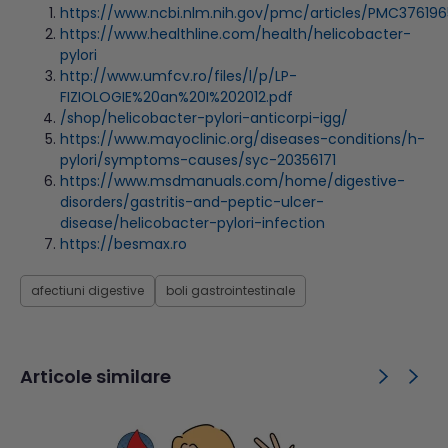
https://www.ncbi.nlm.nih.gov/pmc/articles/PMC376196
https://www.healthline.com/health/helicobacter-
pylori
http://www.umfcv.ro/files/l/p/LP-
FIZIOLOGIE%20an%20I%202012.pdf
/shop/helicobacter-pylori-anticorpi-igg/
https://www.mayoclinic.org/diseases-conditions/h-
pylori/symptoms-causes/syc-20356171
https://www.msdmanuals.com/home/digestive-
disorders/gastritis-and-peptic-ulcer-
disease/helicobacter-pylori-infection
https://besmax.ro
afectiuni digestive
boli gastrointestinale
Articole similare