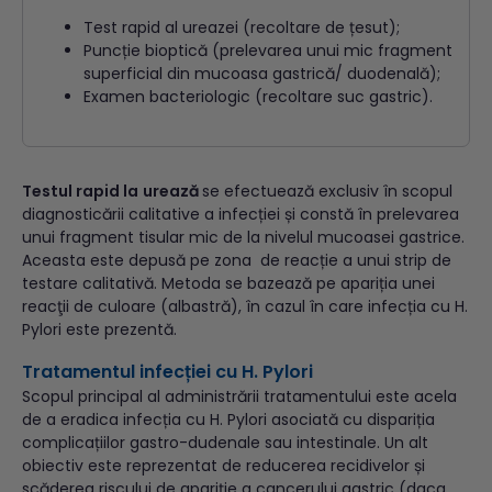
Test rapid al ureazei (recoltare de țesut);
Puncție bioptică (prelevarea unui mic fragment
superficial din mucoasa gastrică/ duodenală);
Examen bacteriologic (recoltare suc gastric).
Testul rapid la
urează
se efectuează exclusiv în scopul
diagnosticării calitative a infecției și constă în prelevarea
unui fragment tisular mic de la nivelul mucoasei gastrice.
Aceasta este depusă pe zona de reacție a unui strip de
testare calitativă. Metoda se bazează pe apariția unei
reacţii de culoare (albastră), în cazul în care infecția cu H.
Pylori este prezentă.
Tratamentul infecției cu H. Pylori
Scopul principal al administrării tratamentului este acela
de a eradica infecția cu H. Pylori asociată cu dispariția
complicațiilor gastro-dudenale sau intestinale. Un alt
obiectiv este reprezentat de reducerea recidivelor și
scăderea riscului de apariție a cancerului gastric (daca