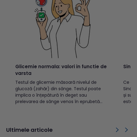
Glicemie normala: valori in functie de
Sindr
varsta
Testul de glicemie măsoară nivelul de
Ce est
glucoză (zahăr) din sânge. Testul poate
Sindrom
implica o înțepătură în deget sau
și sub
prelevarea de sânge venos în eprubetă
este o
(vacutainer). Glicemia este unul dintre
funcți
indicatorii utilizați pentru depistarea
dureri
diabetului, o afecțiune frecventă în rândul
ale tra
populației adulte. Cuprins: Ce este
sau al
Ultimele articole
glicemia?Ce este glucoza?Valori normale
organică id