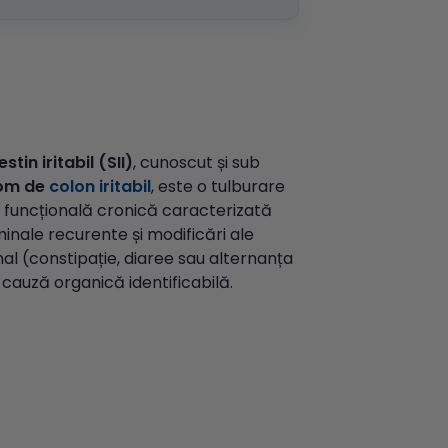
tin iritabil (SII)
, cunoscut și sub
rom de
colon iritabil
, este o tulburare
ă funcțională cronică caracterizată
inale recurente și modificări ale
inal (constipație, diaree sau alternanța
cauză organică identificabilă.