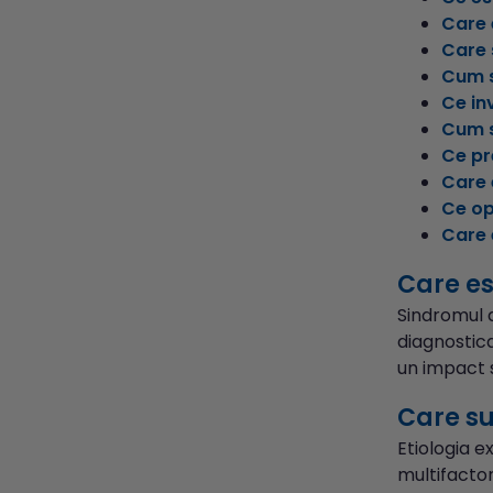
Care 
Care 
Cum s
Ce inv
Cum s
Ce pr
Care 
Ce op
Care 
Care es
Sindromul d
diagnostica
un impact s
Care su
Etiologia e
multifactor