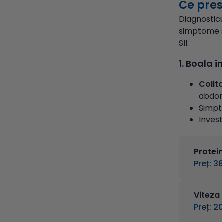
Ce pres
Diagnosticu
simptome si
SII:
1. Boala i
Colit
abdom
Simpt
Invest
Protei
Preț: 38
Viteza
Preț: 20