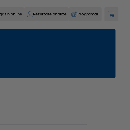
azin online
Rezultate analize
Programări