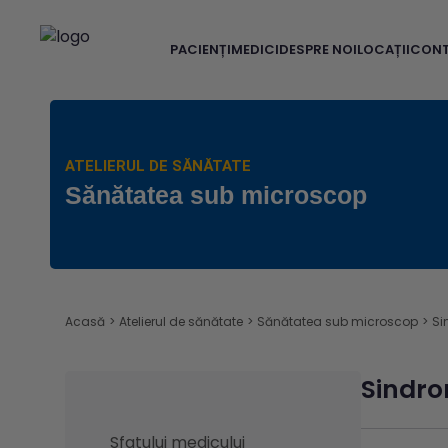
PACIENȚI
MEDICI
DESPRE NOI
LOCAȚII
CON
ATELIERUL DE SĂNĂTATE
Sănătatea sub microscop
Acasă
>
Atelierul de sănătate
>
Sănătatea sub microscop
>
Si
Sindrom
Sfatului medicului