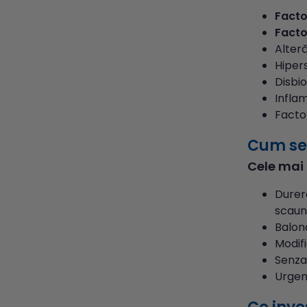
Factor
Facto
Alteră
Hipers
Disbio
Infla
Factor
Cum se 
Cele mai 
Durer
scaun 
Balon
Modifi
Senza
Urgen