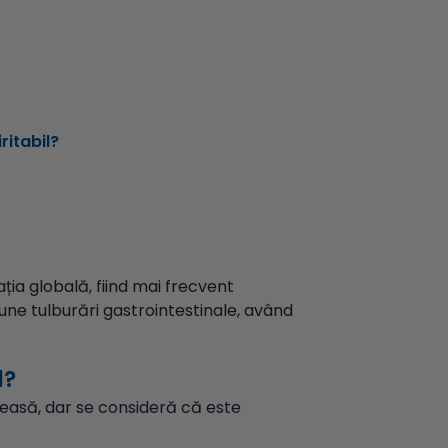
ritabil?
ția globală, fiind mai frecvent
une tulburări gastrointestinale, având
l?
leasă, dar se consideră că este