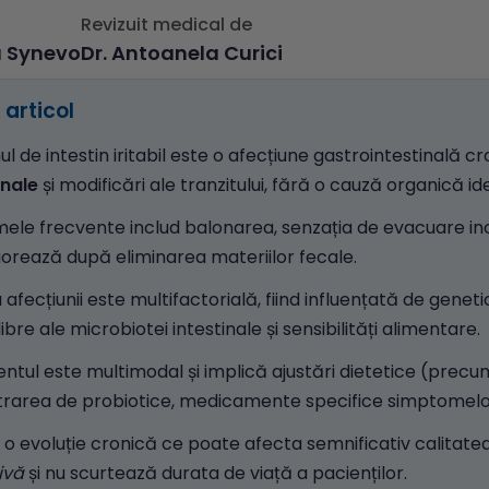
Revizuit medical de
a Synevo
Dr. Antoanela Curici
articol
l de intestin iritabil este o afecțiune gastrointestinală
nale
și modificări ale tranzitului, fără o cauză organică ide
le frecvente includ balonarea, senzația de evacuare inco
orează după eliminarea materiilor fecale.
a afecțiunii este multifactorială, fiind influențată de geneti
ibre ale microbiotei intestinale și sensibilități alimentare.
ntul este multimodal și implică ajustări dietetice (pre
trarea de probiotice, medicamente specifice simptomelor 
 o evoluție cronică ce poate afecta semnificativ calitatea 
ivă
și nu scurtează durata de viață a pacienților.