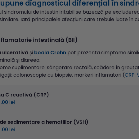
upune diagnosticul diferențial în sindr
l sindromului de intestin iritabil se bazează pe excludere
milare. Iată principalele afecțiuni care trebuie luate în co
nflamatorie intestinală (BII)
a ulcerativă
și
boala Crohn
pot prezenta simptome similar
inală și diareea.
ome suplimentare: sângerare rectală, scădere în greutat
igații: colonoscopie cu biopsie, markeri inflamatori (
CRP
,
na C reactivă (CRP)
.00 lei
 de sedimentare a hematiilor (VSH)
.00 lei