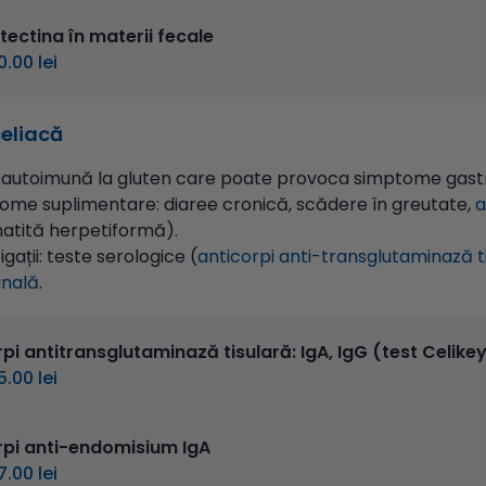
tectina în materii fecale
0.00 lei
eliacă
 autoimună la gluten care poate provoca simptome gastroi
ome suplimentare: diaree cronică, scădere în greutate,
a
atită herpetiformă).
igații: teste serologice (
anticorpi anti-transglutaminază t
inală
.
pi antitransglutaminază tisulară: IgA, IgG (test Celike
5.00 lei
rpi anti-endomisium IgA
7.00 lei