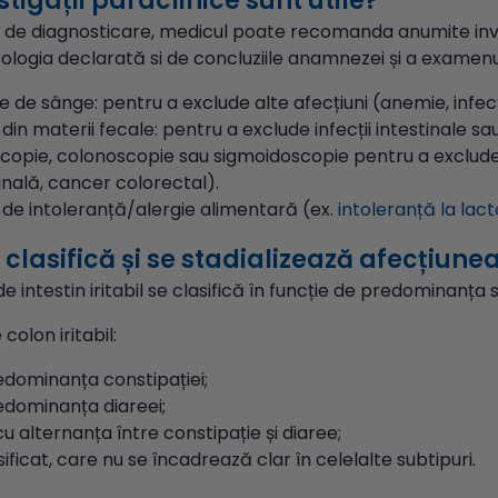
stigații paraclinice sunt utile?
 de diagnosticare, medicul poate recomanda anumite invest
ogia declarată si de concluziile anamnezei și a examenulu
e de sânge: pentru a exclude alte afecțiuni (anemie, infecții
din materii fecale: pentru a exclude infecții intestinale sau
copie, colonoscopie sau sigmoidoscopie pentru a exclude 
inală, cancer colorectal).
 de intoleranță/alergie alimentară (ex.
intoleranță la lac
clasifică și se stadializează afecțiune
e intestin iritabil se clasifică în funcție de predominanța
colon iritabil:
edominanța constipației;
edominanța diareei;
cu alternanța între constipație și diaree;
ificat, care nu se încadrează clar în celelalte subtipuri.