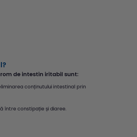
l?
om de intestin iritabil sunt:
minarea conținutului intestinal prin
ță între constipație și diaree.