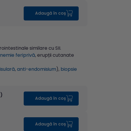
Adaugă în coș
ntestinale similare cu SII.
nemie feriprivă
, erupții cutanate
isulară
,
anti-endomisium
),
biopsie
y)
Adaugă în coș
Adaugă în coș