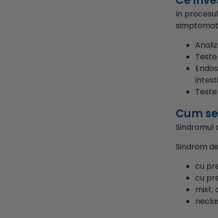
Ce inve
In procesul
simptomatol
Analiz
Teste 
Endos
intest
Teste
Cum se 
Sindromul d
Sindrom de 
cu pr
cu pr
mixt, 
neclas