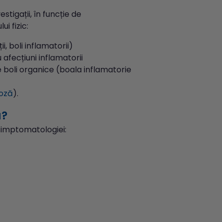
igații, în funcție de
i fizic:
, boli inflamatorii)
 afecțiuni inflamatorii
boli organice (boala inflamatorie
toză
).
a?
 simptomatologiei: