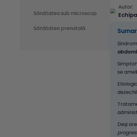
Autor:
Sănătatea sub microscop
Echip
Sănătatea prenatală
Sumar 
Sindromu
abdomi
Simptome
se ameli
Etiologi
dezechil
Tratame
adminis
Deși are
progres