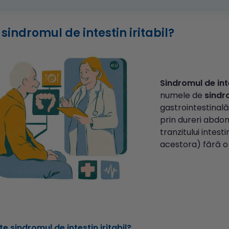
 sindromul de intestin iritabil?
Sindromul de intes
numele de
sind
gastrointestinal
prin dureri abdom
tranzitului intest
acestora) fără o 
e sindromul de intestin iritabil?