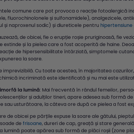
ele comune care pot provoca o reacție fotoalergică inclu
ele, fluorochinolonele și sulfonamidele), analgezicele, an
l și naproxenul sodic) și diureticele pentru
hipertensiune
zează, de obicei, fie o erupție roșie pruriginoasă, fie vezic
 extinde și la pielea care a fost acoperită de haine. Deo
eacție de hipersensibilitate întârziată, simptomele cutan
xpunerea la soare.
e imprevizibilă. Cu toate acestea, în majoritatea cazuril
himică incriminată este identificată și nu mai este utiliza
limorfă la lumină
: Mai frecventă în rândul femeilor, pers
olescenților și adulților tineri, apare adesea sub formă de
e sau usturătoare, la câteva ore după ce pielea a fost expu
re de obicei pe părțile expuse la soare ale gâtului, pieptului
isoade de
frisoane
, dureri de cap, greață și stare generală
a lumină poate apărea sub formă de plăci roșii (zone plate