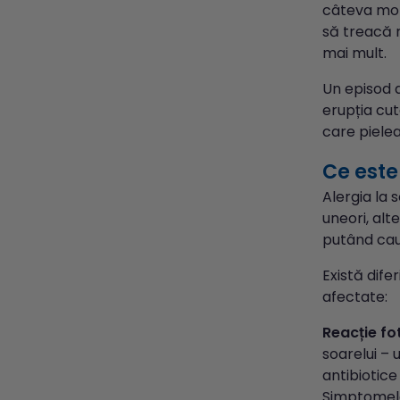
câteva mom
să treacă 
mai mult.
Un episod d
erupția cut
care pielea
Ce este
Alergia la 
uneori, alt
putând cauz
Există difer
afectate:
Reacție fo
soarelui –
antibiotice
Simptomele