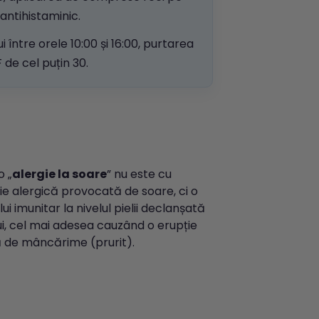
 antihistaminic.
i între orele 10:00 și 16:00, purtarea
 de cel puțin 30.
o „
alergie la soare
” nu este cu
ie alergică provocată de soare, ci o
ui imunitar la nivelul pielii declanșată
i, cel mai adesea cauzând o erupție
ă de
mâncărime (prurit).