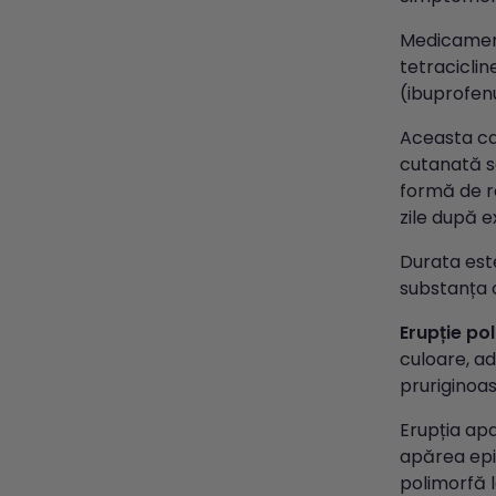
Medicament
tetraciclin
(ibuprofenu
Aceasta cau
cutanată se
formă de r
zile după e
Durata est
substanța c
Erupție po
culoare, ad
pruriginoas
Erupția apa
apărea ep
polimorfă l