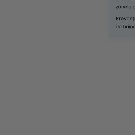
zonele a
Prevenț
de haine