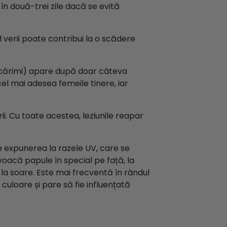
 în două-trei zile dacă se evită
 verii poate contribui la o scădere
âncărimi) apare după doar câteva
el mai adesea femeile tinere, iar
ii. Cu toate acestea, leziunile reapar
e expunerea la razele UV, care se
voacă papule în special pe față, la
e la soare. Este mai frecventă în rândul
culoare și pare să fie influențată