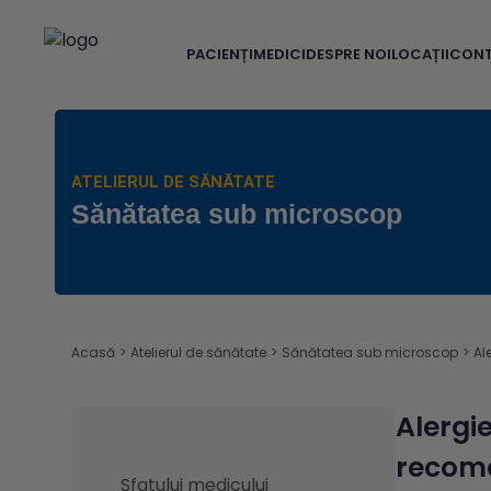
PACIENȚI
MEDICI
DESPRE NOI
LOCAȚII
CON
ATELIERUL DE SĂNĂTATE
Sănătatea sub microscop
Acasă
>
Atelierul de sănătate
>
Sănătatea sub microscop
>
Al
Alergi
recom
Sfatului medicului