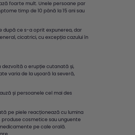
ază foarte mult. Unele persoane par
mptome timp de 10 până la 15 ani sau
le după ce s-a oprit expunerea, dar
eral, cicatrici, cu excepția cazului în
 dezvoltă o erupție cutanată și,
te varia de la ușoară la severă,
e, cauză și persoanele cel mai des
ată pe piele reacționează cu lumina
ri, produse cosmetice sau unguente
r medicamente pe cale orală.
are.