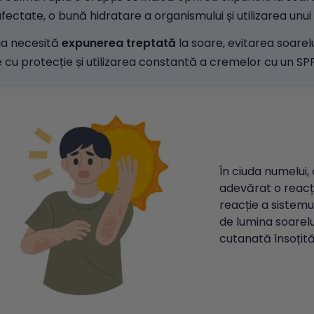
fectate, o bună hidratare a organismului și utilizarea unui
ia necesită
expunerea treptată
la soare, evitarea soarelu
 cu protecție și utilizarea constantă a cremelor cu un SPF
În ciuda numelui, 
adevărat o reacț
reacție a sistemul
de lumina soarelu
cutanată însoțit