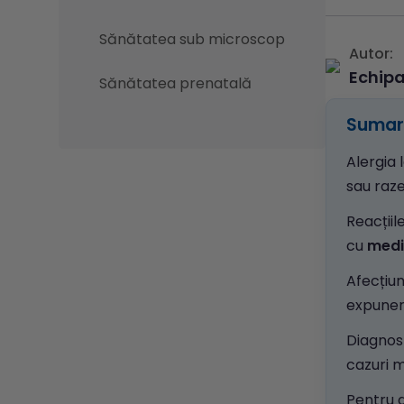
Sănătatea sub microscop
Autor:
Echip
Sănătatea prenatală
Sumar 
Alergia 
sau raze
Reacțiil
cu
med
Afecțiu
expunere
Diagnost
cazuri m
Pentru a