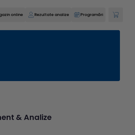
azin online
Rezultate analize
Programări
ment & Analize