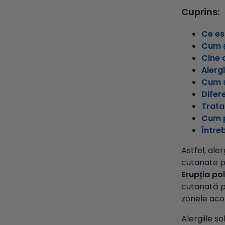
Cuprins:
Ce es
Cum ș
Cine 
Alerg
Cum s
Difer
Trata
Cum p
Între
Astfel, ale
cutanate pr
Erupția po
cutanată po
zonele acop
Alergiile s