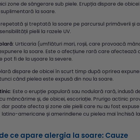
mici zone de sângerare sub piele. Erupția dispare de obicei
suplimentară la soare.
epetată și treptată la soare pe parcursul primăverii și al
ensibilității pielii la razele UV.
solară
: Urticaria (umflături mari, roșii, care provoacă m
xpunere la soare. Este o afecțiune rară care afectează c
pot fi de la ușoare la severe.
olară dispare de obicei în scurt timp după oprirea expuner
tunci când pielea este expusă din nou la soare.
tinic
: Este o erupție papulară sau nodulară rară, indusă d
u mâncărime și, de obicei, escoriație. Prurigo actinic pro
ii, dar poate afecta și zone ale pielii care nu au fost expus
r latino-americane și amerindiene cu pielea mai închisă la 
de ce apare alergia la soare: Cauze