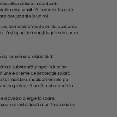
a soarelui, adesea în contextul
elea mai sensibilă la soare. Nu este
are pot juca și ele un rol.
rarea de medicamente ori de aplicarea
istă și tipuri de reacții legate de soare
 de lumina soarelui includ:
 la o substanță și apoi la lumina
 în unele creme de protecție solară.
e tetracicline, medicamentele pe
face ca pielea să ardă mai repede la
de a avea o alergie la soare.
la soare crește dacă ai un frate sau un