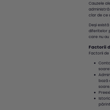
Cauzele ale
administră
clar de ce u
Deși exist
diferitelor
care nu au 
Factorii d
Factorii de
Conta
soarel
Admin
bază d
soare
Preexi
Istori
părin