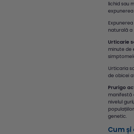
lichid sau 
expunerea 
Expunerea r
naturală a s
Urticarie 
minute de e
simptomele 
Urticaria s
de obicei a
Prurigo ac
manifestă c
nivelul gur
populațiilo
genetic.
Cum și 