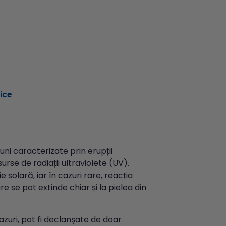
gice
uni caracterizate prin erupții
rse de radiații ultraviolete (UV).
solară, iar în cazuri rare, reacția
 se pot extinde chiar și la pielea din
azuri, pot fi declanșate de doar