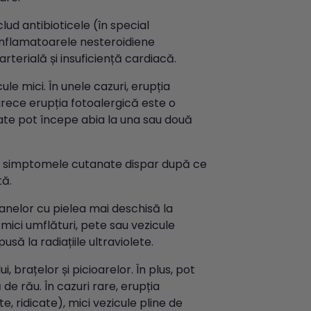
d antibioticele (în special
tiinflamatoarele nesteroidiene
arterială și insuficiență cardiacă.
ule mici. În unele cazuri, erupția
arece erupția fotoalergică este o
ate pot începe abia la una sau două
or, simptomele cutanate dispar după ce
tă.
oanelor cu pielea mai deschisă la
 mici umflături, pete sau vezicule
să la radiațiile ultraviolete.
, brațelor și picioarelor. În plus, pot
 de rău. În cazuri rare, erupția
, ridicate), mici vezicule pline de