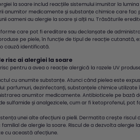
rgiei la soare includ reacțiile sistemului imunitar la lumin
rii anumitor medicamente și substanțe chimice care fac pi
nii oameni au alergie la soare și alții nu. Trăsăturile eredit
ă forme care pot fi ereditare sau declanșate de administ
 produse pe piele, în funcție de tipul de reacție cutanată, ex
o cauză identificată.
e risc ai alergiei la soare
 risc pentru a avea o reacție alergică la razele UV produse
ctul cu anumite substanțe. Atunci când pielea este expusă
ui: parfumuri, dezinfectanți, substanțele chimice utilizate
istrarea anumitor medicamente. Antibioticele pe bază d
e sulfamide și analgezicele, cum ar fi ketoprofenul, pot 
.
stența unei alte afecțiuni a pielii. Dermatita crește riscul 
c familial de alergie la soare. Riscul de a dezvolta alergie 
te cu această afecțiune.