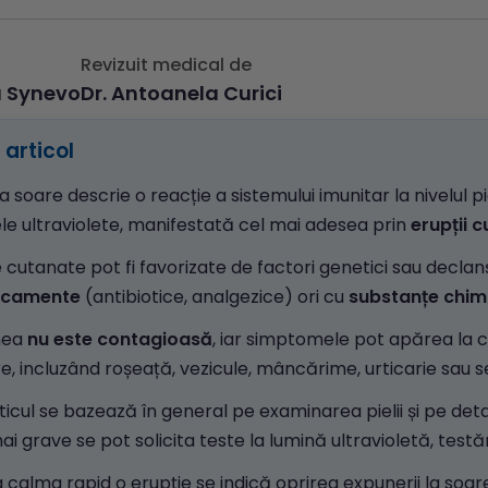
Revizuit medical de
a Synevo
Dr. Antoanela Curici
articol
la soare descrie o reacție a sistemului imunitar la nivelul p
le ultraviolete, manifestată cel mai adesea prin
erupții 
e cutanate pot fi favorizate de factori genetici sau declan
icamente
(antibiotice, analgezice) ori cu
substanțe chim
nea
nu este contagioasă
, iar simptomele pot apărea la c
, incluzând roșeață, vezicule, mâncărime, urticarie sau s
icul se bazează în general pe examinarea pielii și pe detal
ai grave se pot solicita teste la lumină ultravioletă, test
 calma rapid o erupție se indică oprirea expunerii la soa