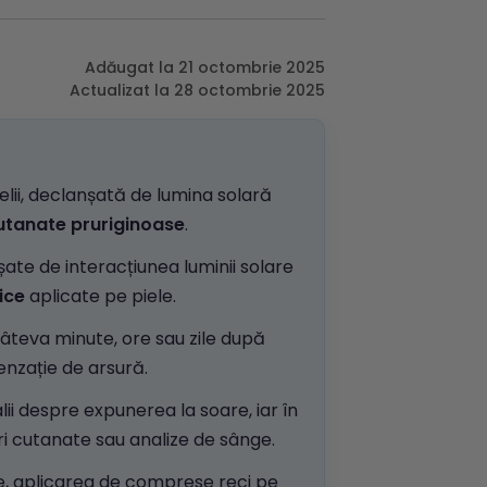
Adăugat la 21 octombrie 2025
Actualizat la 28 octombrie 2025
ielii, declanșată de lumina solară
cutanate pruriginoase
.
șate de interacțiunea luminii solare
ice
aplicate pe piele.
âteva minute, ore sau zile după
enzație de arsură.
ii despre expunerea la soare, iar în
ări cutanate sau analize de sânge.
re, aplicarea de comprese reci pe