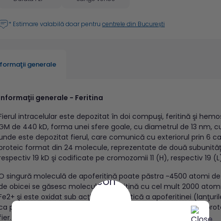
* Estimare valabilă doar pentru
centrele din București
nformaţii generale
Informaţii generale - Feritina
Fierul intracelular este depozitat în doi compuşi, feritină şi hemos
GM de 440 kD, forma unei sfere goale, cu diametrul de 13 nm, c
unde este depozitat fierul, care comunică cu exteriorul prin 6 canal
proteic format din 24 molecule, reprezentate de două subunităţi d
respectiv 19 kD şi codificate pe cromozomii 11 (H), respectiv 19 (L
O singură moleculă de apoferitină poate păstra ~4500 atomi de f
de obicei se găsesc molecule de feritină cu cel mult 2000 atomi 
Fe2+ şi este oxidat sub acţiunea catalitică a apoferitinei (lanţuri
ca polimer trivalent de hidroxid fosfat feric, învelişul proteic pro
fier.