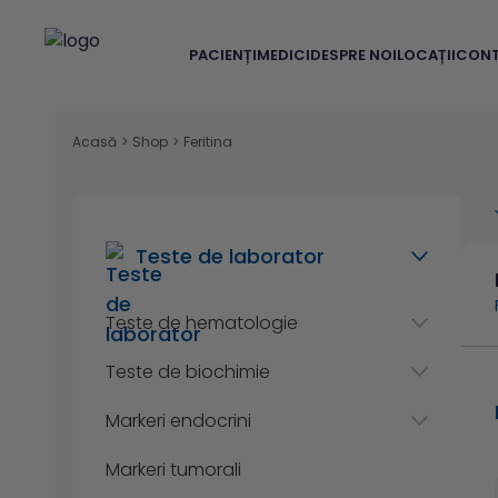
PACIENȚI
MEDICI
DESPRE NOI
LOCAȚII
CON
Acasă
>
Shop
>
Feritina
Teste de laborator
Teste de hematologie
Teste de biochimie
Markeri endocrini
Markeri tumorali