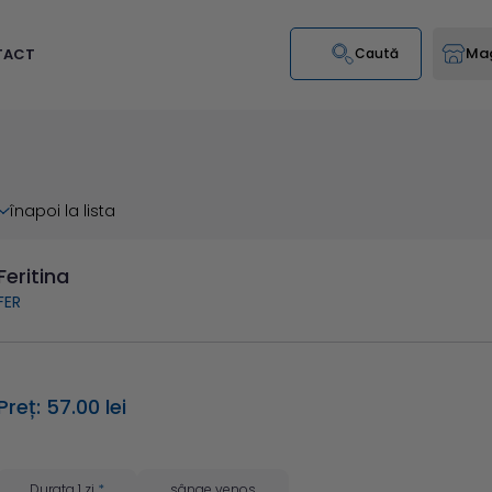
Mag
TACT
Caută
înapoi la lista
Feritina
FER
Preț: 57.00 lei
Durata 1 zi
*
sânge venos