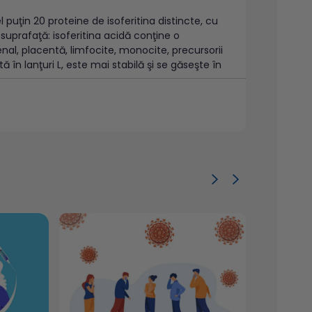
l puţin 20 proteine de isoferitina distincte, cu
e suprafaţă: isoferitina acidă conţine o
enal, placentă, limfocite, monocite, precursorii
tă în lanţuri L, este mai stabilă şi se găseşte în
se corelează cu depozitele de fier. Feritina
lui fagocitic) şi relativ săracă în fier. În
modificări hematologice1;6.
e substituţie cu fier (punctul final este
ţei la tratament;
ier (detectarea deficitului de fier latent):
emodializaţi etc.
nice, dializaţi/nedializaţi.