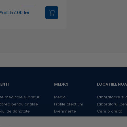
Sunt dependente de vârstă şi sex7.
Preț: 57.00 lei
Vârsta
Sex
Interva
0 - 1 ani
12 - 32
1 - 4 ani
6 - 67
ENTI
MEDICI
LOCATIILE NO
4 - 7 ani
4 - 67
ze medicale și prețuri
Medici
Laboratoare și 
ătirea pentru analize
Profile afecțiuni
Laboratorul Cen
erul de Sănătate
Evenimente
Cere o ofertă
M
14 - 12
mații utile
Informații medicale
Contact
ii
Medicii Synevo