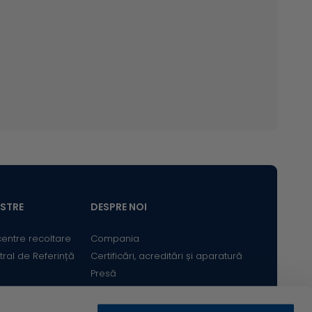
l de referință
7 ng/mL
 ng/mL
ASTRE
DESPRE NOI
 ng/mL
centre recoltare
Compania
tral de Referință
Certificări, acreditări și aparatură
Presă
4 ng/mL
Satisfacția Clientului
Cariere