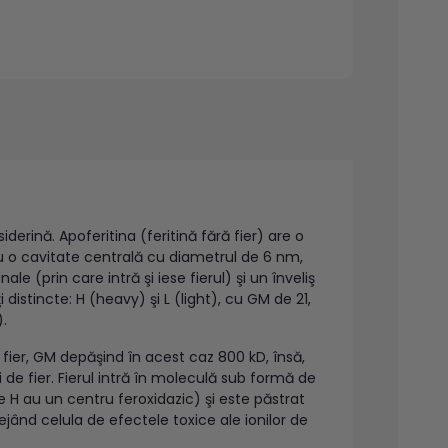
iderină. Apoferitina (feritină fără fier) are o
u o cavitate centrală cu diametrul de 6 nm,
e (prin care intră şi iese fierul) şi un înveliş
istincte: H (heavy) şi L (light), cu GM de 21,
).
ier, GM depăşind în acest caz 800 kD, însă,
de fier. Fierul intră în moleculă sub formă de
le H au un centru feroxidazic) şi este păstrat
tejând celula de efectele toxice ale ionilor de