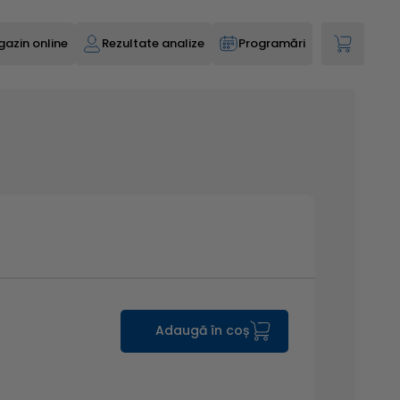
azin online
Rezultate analize
Programări
Adaugă în coș