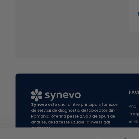
PACI
Synevo
este unul dintre principalii furnizori
Anali
de servicii de diagnostic de laborator din
Preg
România, oferind peste 2.500 de tipuri de
Ateli
analize, de la teste uzuale la investigații
avansate.
Infor
Locaț