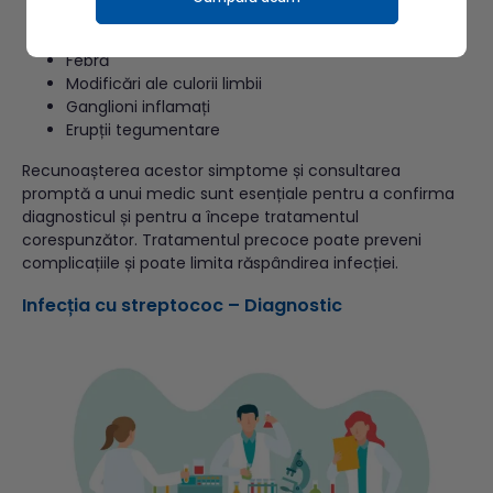
Roșu în gât
Rinoree
Febră
Modificări ale culorii limbii
Ganglioni inflamați
Erupții tegumentare
Recunoașterea acestor simptome și consultarea
promptă a unui medic sunt esențiale pentru a confirma
diagnosticul și pentru a începe tratamentul
corespunzător. Tratamentul precoce poate preveni
complicațiile și poate limita răspândirea infecției.
Infecția cu streptococ – Diagnostic