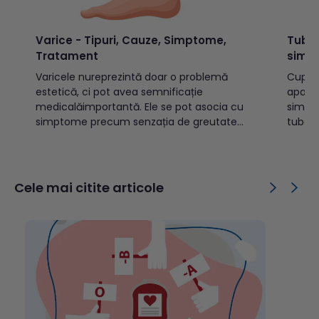
Varice - Tipuri, Cauze, Simptome,
Tuber
Tratament
simp
Varicele nureprezintă doar o problemă
Cuprins: Ce este tuberculoza?Cu
estetică, ci pot avea semnificație
apare
medicalăimportantă. Ele se pot asocia cu
simpt
simptome precum senzația de greutate
tuber
sautensiune la nivelul picioarelor, durere,
tuberc
crampe musculare nocturne, edeme
previi
sauprurit. În formele avansate, pot apărea
copiiT
complicații precum tromboflebita
public
Cele mai citite articole
superficială,modificări trofice cutanate sau
tuber
ulcerații venoase. Cuprins: Ce sunt
transm
varicele?Cum se...
TBC d
este d
activă