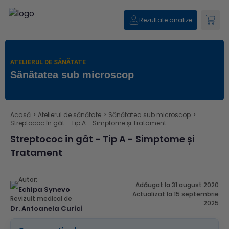
Rezultate analize
ATELIERUL DE SĂNĂTATE
Sănătatea sub microscop
Acasă
>
Atelierul de sănătate
>
Sănătatea sub microscop
>
Streptococ în gât - Tip A - Simptome și Tratament
Streptococ în gât - Tip A - Simptome și
Tratament
Autor:
Adăugat la 31 august 2020
Echipa Synevo
Actualizat la 15 septembrie
Revizuit medical de
2025
Dr. Antoanela Curici