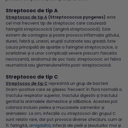
Streptococ de tip A
Streptococ de tip A
(Streptococcus pyogenes)
este
cel mai frecvent tip de streptococ care cauzează
faringită streptococică (angină streptococică). Este
extrem de contagios și poate provoca inflamația gâtului,
dureri, febră și, uneori, erupții cutanate sau greață. Este
cauza principală de apariție a faringitei streptococice, a
scarlatinei și a unor complicații severe precum fasceita
necrozantă, sindromul de șoc toxic streptococic ori febra
reumatică sau glomerulonefrita post-streptococică.
Streptococ de tip C
Streptococ de tip C
reprezintă un grup de bacterii
Gram-pozitive care se găsesc frecvent în flora normală a
tractului respirator superior, tractului digestiv și tractului
genital la animalele domestice și sălbatice. Acestea pot
coloniza inclusiv pielea și mucoasele oamenilor și
animalelor. La om, infecțiile cu streptococi din grupul C
sunt relativ rare, dar pot provoca diverse afecțiuni, cum ar
fi: faringită,
amigdalită
, infecții ale pielii și țesuturilor moi și