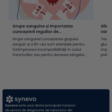
Grupe sanguine și importanța
Glice
cunoașterii regulilor de
varst
incompatibilitate
Grupe sanguineCunoașterea grupului
Testul
sanguin și a Rh-ului sunt esențiale pentru
glucoz
întâmpinarea incompatibilității în cazul
implic
transfuziilor sau pentru donarea sângelui.
prelev
Există două sisteme OAB și Rh, cele mai
(vacut
cunoscute, care prin combinație pot
indicat
determina 8 grupe sanguine:A Rh pozitiv
diabet
(A+)A Rh negativ (A-)B Rh pozitiv (B+)B Rh
populației a
negativ (B-)AB Rh pozitiv...
glicem
glicemi
Synevo
este unul dintre principalii furnizori
de servicii de diagnostic de laborator din