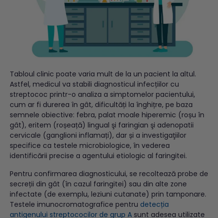
Tabloul clinic poate varia mult de la un pacient la altul.
Astfel, medicul va stabili diagnosticul infecțiilor cu
streptococ printr-o analiza a simptomelor pacientului,
cum ar fi durerea în gât, dificultăți la înghițre, pe baza
semnele obiective: febra, palat moale hiperemic (roșu în
gât), eritem (roșeață) lingual şi faringian şi adenopatii
cervicale (ganglioni inflamați), dar și a investigaţiilor
specifice ca testele microbiologice, în vederea
identificării precise a agentului etiologic al faringitei.
Pentru confirmarea diagnosticului, se recoltează probe de
secreții din gât (în cazul faringitei) sau din alte zone
infectate (de exemplu, leziuni cutanate) prin tamponare.
Testele imunocromatografice pentru
detecția
antigenului streptococilor de grup A
sunt adesea utilizate