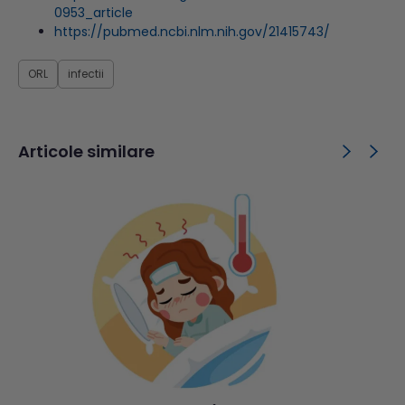
0953_article
https://pubmed.ncbi.nlm.nih.gov/21415743/
ORL
infectii
Articole similare