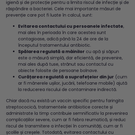
igienă și de protecție pentru a limita riscul de infecție și de
răspândire a bacteriei. Cele mai importante măsuri de
prevenție care pot fi luate în calcul, sunt:
Evitarea contactului cu persoanele infectate
,
mai ales în perioada în care acestea sunt
contagioase, adică până la 24 de ore de la
începutul tratamentului antibiotic.
Spălarea regulată a mâinilor
cu apă și săpun
este o măsură simplă, dar eficientă, de prevenire,
mai ales după tuse, strănut sau contactul cu
obiecte folosite de persoane bolnave.
Curățarea regulată a suprafețelor din jur
(cum
ar fi mânerele ușilor, jucării, telefoane mobile) ajută
la reducerea riscului de contaminare indirectă.
Chiar dacă nu există un vaccin specific pentru faringita
streptococică, tratamentele antibiotice corecte și
administrate la timp contribuie semnificativ la prevenirea
complicațiilor severe, cum ar fi febra reumatică, și reduc
riscul de transmitere a infecției în comunități, cum ar fi
școlile și creșele. Totodată, evitarea contactului cu