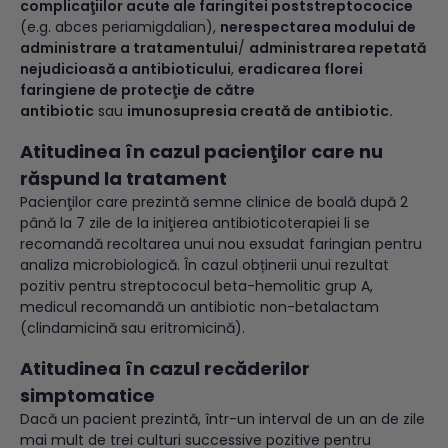
complicaţiilor acute ale faringitei poststreptococice
(e.g. abces periamigdalian),
nerespectarea modului de
administrare a tratamentului
/
administrarea repetată
nejudicioasă a antibioticului
,
eradicarea florei
faringiene de protecţie de către
antibiotic
sau
imunosupresia creată de antibiotic.
Atitudinea în cazul pacienţilor care nu
răspund la tratament
Pacienţilor care prezintă semne clinice de boală după 2
până la 7 zile de la iniţierea antibioticoterapiei li se
recomandă recoltarea unui nou exsudat faringian pentru
analiza microbiologică. În cazul obținerii unui rezultat
pozitiv pentru streptococul beta-hemolitic grup A,
medicul recomandă un antibiotic non-betalactam
(clindamicină sau eritromicină).
Atitudinea în cazul recăderilor
simptomatice
Dacă un pacient prezintă, într-un interval de un an de zile
mai mult de trei culturi successive pozitive pentru