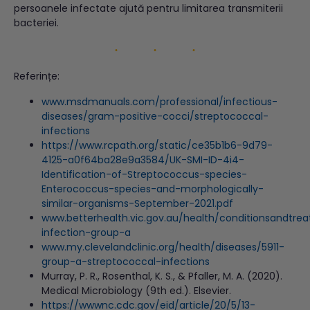
persoanele infectate ajută pentru limitarea transmiterii
bacteriei.
Referințe:
www.msdmanuals.com/professional/infectious-
diseases/gram-positive-cocci/streptococcal-
infections
https://www.rcpath.org/static/ce35b1b6-9d79-
4125-a0f64ba28e9a3584/UK-SMI-ID-4i4-
Identification-of-Streptococcus-species-
Enterococcus-species-and-morphologically-
similar-organisms-September-2021.pdf
www.betterhealth.vic.gov.au/health/conditionsandtre
infection-group-a
www.my.clevelandclinic.org/health/diseases/5911-
group-a-streptococcal-infections
Murray, P. R., Rosenthal, K. S., & Pfaller, M. A. (2020).
Medical Microbiology (9th ed.). Elsevier.
https://wwwnc.cdc.gov/eid/article/20/5/13-