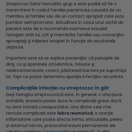
Streptococ beta-hemolitic grup A este posibil să fie o
transmitere în cadrul familiei pacientului cauzată de un
membru al familiei sau de un contact apropiat care este
purtător asimptomatic. Atitudinea în cazul unui astfel de
pacient este de a recomanda examenul exsudat
faringian atât lui, cât şi membrilor familiei sau contacţilor
aproapiaţi şi iniţierea terapiei în funcţie de rezultatele
obţinute.
Important este să se explice pacienţilor că periuţele de
dinţi, ca şi aparatele ortodontice, folosite şi
nedecontaminate corect, păstrează bacterii pe suprafaţa
lor, fapt ce poate determina apariţia infecţiilor recurente.
Complicațiile infecției cu streptococ în gât
Deși faringita streptococică este, în general, o afecțiune
tratabilă, aceasta poate duce la complicații grave dacă
nu este tratată corespunzător. Una dintre cele mai
temute complicații este
febra reumatică
, o reacție
inflamatorie care poate afecta inima, articulațiile, pielea
și sistemul nervos, provocând leziuni permanente ale
valvelor cardiace (
endocardită
reumatică). O altă