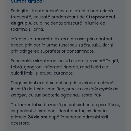
Sumar articol
Faringita streptococică este o infecție bacteriană
frecventă, cauzată predominant de
Streptococul
de grup A
, cu o incidență crescută în lunile de
toamnă și iarnă.
Infecția se transmite extrem de ușor prin contact
direct, prin aer în urma tusei sau strănutului, dar și
prin atingerea suprafețelor contaminate.
Principalele simptome includ durere și roșeață în gât,
febră, ganglioni inflamați, rinoree, modificări ale
culorii limbii și erupții cutanate.
Diagnosticul exact se obține prin evaluarea clinică
însoțită de teste specifice, precum
testele rapide de
antigen
, culturi bacteriologice sau teste PCR.
Tratamentul se bazează pe antibiotice de primă linie,
iar pacientul este considerat contagios doar în
primele
24 de ore
după începerea administrării
acestora.