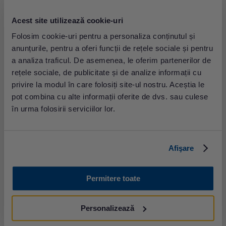
Testele sindromice permit detectarea simultană a mai
Acest site utilizează cookie-uri
multor patogeni care pot cauza infecții respiratorii,
oferind o abordare eficientă pentru diagnosticarea rapidă
Folosim cookie-uri pentru a personaliza conținutul și
și tratamentul corect. În anumite cazuri, precum infecțiile
anunțurile, pentru a oferi funcții de rețele sociale și pentru
invazive sau complicate, se pot efectua hemoculturi
a analiza traficul. De asemenea, le oferim partenerilor de
și/sau teste de sensibilitate la antibiotice pentru a ghida
rețele sociale, de publicitate și de analize informații cu
adecvat tratamentul. De asemenea, testele serologice
pot fi utile pentru identificarea anticorpilor specifici în
privire la modul în care folosiți site-ul nostru. Aceștia le
cazurile de complicații post-infecțioase, cum ar fi febra
pot combina cu alte informații oferite de dvs. sau culese
reumatică sau glomerulonefrita. Diagnosticarea corectă
în urma folosirii serviciilor lor.
a infecțiilor streptococice este esențială pentru
tratamentul prompt cu antibiotice și prevenirea
complicațiilor.
Afişare
Diagnosticul se stabilește în funcție de tipul infecției, prin
prelevarea:
Permitere toate
• tampon de exsudat nazofaringian, spută sau
proba obținută în urma lavajului bronhoalveolar pentru
detectarea prezenței streptococului betahemolitic grup A
Personalizează
prin test rapid,
cultură bacteriologică
sau test PCR.