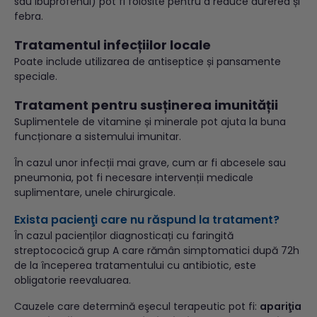
sau ibuprofenul) pot fi folosite pentru a reduce durerea și
febra.
Tratamentul infecțiilor locale
Poate include utilizarea de antiseptice și pansamente
speciale.
Tratament pentru susținerea imunității
Suplimentele de vitamine și minerale pot ajuta la buna
funcționare a sistemului imunitar.
În cazul unor infecții mai grave, cum ar fi abcesele sau
pneumonia, pot fi necesare intervenții medicale
suplimentare, unele chirurgicale.
Exista pacienţi care nu răspund la tratament?
În cazul pacienților diagnosticați cu faringită
streptococică grup A care rămân simptomatici după 72h
de la începerea tratamentului cu antibiotic, este
obligatorie reevaluarea.
Cauzele care determină eşecul terapeutic pot fi:
apariţia