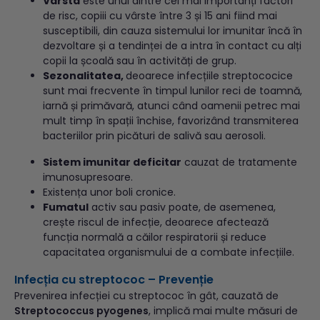
Vârsta
este unul dintre cei mai importanți factori
de risc, copiii cu vârste între 3 și 15 ani fiind mai
susceptibili, din cauza sistemului lor imunitar încă în
dezvoltare și a tendinței de a intra în contact cu alți
copii la școală sau în activități de grup.
Sezonalitatea,
deoarece infecțiile streptococice
sunt mai frecvente în timpul lunilor reci de toamnă,
iarnă și primăvară, atunci când oamenii petrec mai
mult timp în spații închise, favorizând transmiterea
bacteriilor prin picături de salivă sau aerosoli.
Sistem imunitar deficitar
cauzat de tratamente
imunosupresoare.
Existența unor boli cronice.
Fumatul
activ sau pasiv poate, de asemenea,
crește riscul de infecție, deoarece afectează
funcția normală a căilor respiratorii și reduce
capacitatea organismului de a combate infecțiile.
Infecția cu streptococ – Prevenție
Prevenirea infecției cu streptococ în gât, cauzată de
Streptococcus pyogenes
, implică mai multe măsuri de