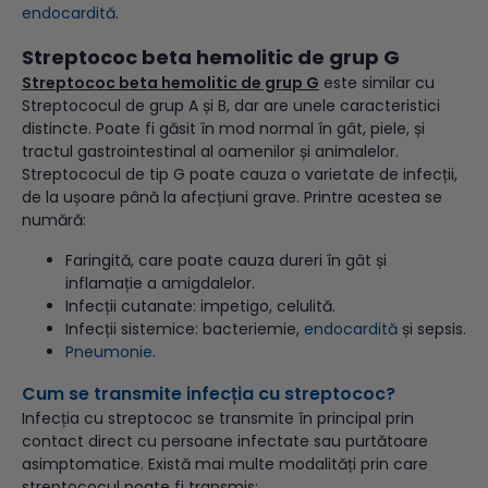
endocardită
.
Streptococ beta hemolitic de grup G
Streptococ beta hemolitic de grup G
este similar cu
Streptococul de grup A și B, dar are unele caracteristici
distincte. Poate fi găsit în mod normal în gât, piele, și
tractul gastrointestinal al oamenilor și animalelor.
Streptococul de tip G poate cauza o varietate de infecții,
de la ușoare până la afecțiuni grave. Printre acestea se
numără:
Faringită, care poate cauza dureri în gât și
inflamație a amigdalelor.
Infecții cutanate: impetigo, celulită.
Infecții sistemice: bacteriemie,
endocardită
și sepsis.
Pneumonie.
Cum se transmite infecția cu streptococ?
Infecția cu streptococ se transmite în principal prin
contact direct cu persoane infectate sau purtătoare
asimptomatice. Există mai multe modalități prin care
streptococul poate fi transmis: