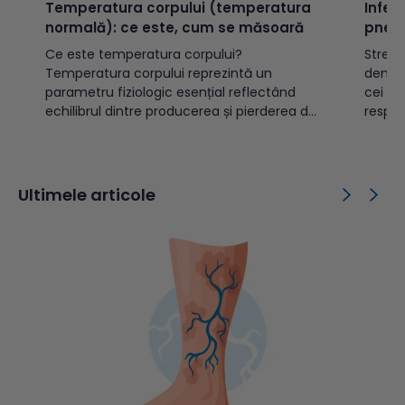
Temperatura corpului (temperatura
Infec
normală): ce este, cum se măsoară
pneu
Ce este temperatura corpului?
Strep
Temperatura corpului reprezintă un
denum
parametru fiziologic esențial reflectând
cei ma
echilibrul dintre producerea și pierderea de
respon
căldură. Din punct de vedere medical,
respir
temperatura corporală exprimă gradul de
bacter
căldură internă a organismului, fiind
capaci
menținută într-un interval fiziologic îngust
inclus
Ultimele articole
(în mod normal între 36,1°C și 37,2°C,
și în c
măsurată central) pentru a...