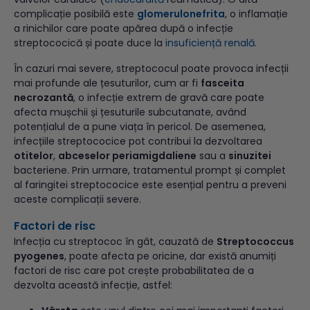
complicație posibilă este
glomerulonefrita
, o inflamație
a rinichilor care poate apărea după o infecție
streptococică și poate duce la
insuficiență renală
.
În cazuri mai severe, streptococul poate provoca infecții
mai profunde ale țesuturilor, cum ar fi
fasceita
necrozantă
, o infecție extrem de gravă care poate
afecta mușchii și țesuturile subcutanate, având
potențialul de a pune viața în pericol. De asemenea,
infecțiile streptococice pot contribui la dezvoltarea
otitelor
,
abceselor periamigdaliene
sau a
sinuzitei
bacteriene. Prin urmare, tratamentul prompt și complet
al faringitei streptococice este esențial pentru a preveni
aceste complicații severe.
Factori de risc
Infecția cu streptococ în gât, cauzată de
Streptococcus
pyogenes
, poate afecta pe oricine, dar există anumiți
factori de risc care pot crește probabilitatea de a
dezvolta această infecție, astfel: