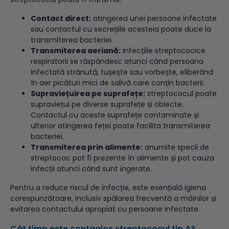
Contact direct:
atingerea unei persoane infectate
sau contactul cu secrețiile acesteia poate duce la
transmiterea bacteriei.
Transmiterea aeriană:
infecțiile streptococice
respiratorii se răspândesc atunci când persoana
infectată strănută, tușește sau vorbește, eliberând
în aer picături mici de salivă care conțin bacterii.
Supraviețuirea pe suprafețe:
streptococul poate
supraviețui pe diverse suprafețe și obiecte.
Contactul cu aceste suprafețe contaminate și
ulterior atingerea feței poate facilita transmiterea
bacteriei.
Transmiterea prin alimente:
anumite specii de
streptococ pot fi prezente în alimente și pot cauza
infecții atunci când sunt ingerate.
Pentru a reduce riscul de infecție, este esențială igiena
corespunzătoare, inclusiv spălarea frecventă a mâinilor și
evitarea contactului apropiat cu persoane infectate.
Cât timp este contagios streptococul tip A?