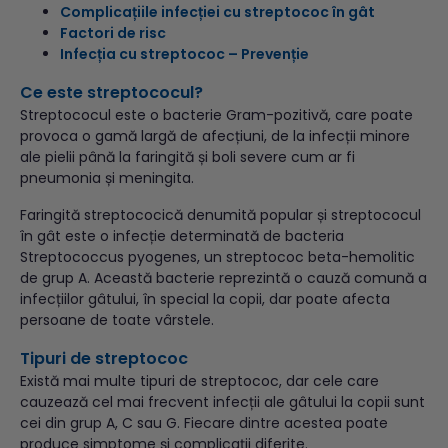
Complicațiile infecției cu streptococ în gât
Factori de risc
Infecția cu streptococ – Prevenție
Ce este streptococul?
Streptococul este o bacterie Gram-pozitivă, care poate
provoca o gamă largă de afecțiuni, de la infecții minore
ale pielii până la faringită și boli severe cum ar fi
pneumonia și meningita.
Faringită streptococică denumită popular și streptococul
în gât este o infecție determinată de bacteria
Streptococcus pyogenes, un streptococ beta-hemolitic
de grup A. Această bacterie reprezintă o cauză comună a
infecțiilor gâtului, în special la copii, dar poate afecta
persoane de toate vârstele.
Tipuri de streptococ
Există mai multe tipuri de streptococ, dar cele care
cauzează cel mai frecvent infecții ale gâtului la copii sunt
cei din grup A, C sau G. Fiecare dintre acestea poate
produce simptome și complicații diferite.