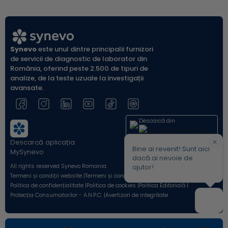
glicemi
Synevo
este unul dintre principalii furnizori
de servicii de diagnostic de laborator din
România, oferind peste 2.500 de tipuri de
analize, de la teste uzuale la investigații
avansate.
Descarcă din
Descarcă aplicația
Acum pe
Bine ai revenit! Sunt aici
MySynevo
dacă ai nevoie de
All rights reserved Synevo Romania.
ajutor!
Termeni și condiții website |
Termeni și condiții Shop Online |
Politica de confidențialitate |
Politica de cookies |
Politica Editorială |
Protecția Consumatorilor - A.N.P.C. |
Avertizori de integritate