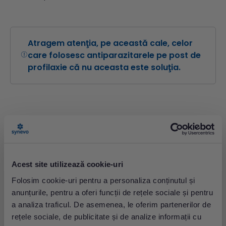
Atragem atenţia, pe această cale, celor
care folosesc antiparazitarele pe post de
profilaxie că nu aceasta este soluţia.
Măsurile profilactice se adresează,
în primul rând, surselor infecţioase:
Acest site utilizează cookie-uri
Folosim cookie-uri pentru a personaliza conținutul și
detectarea şi tratarea bolnavilor şi purtătorilor
anunțurile, pentru a oferi funcții de rețele sociale și pentru
eliminarea posibilităţilor de contaminare prin
a analiza traficul. De asemenea, le oferim partenerilor de
sol, apă potabilă, fructe şi legume nespălate;
controlul parazitologic al colectivităţilor vizate;
rețele sociale, de publicitate și de analize informații cu