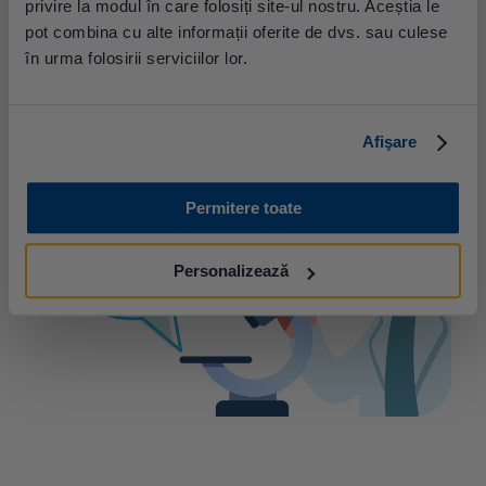
salubrizarea mediului;
privire la modul în care folosiți site-ul nostru. Aceștia le
formarea deprinderilor igienice.
pot combina cu alte informații oferite de dvs. sau culese
în urma folosirii serviciilor lor.
Afişare
Permitere toate
Personalizează