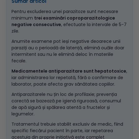
Sumar articol
Pentru excluderea unei parazitoze sunt necesare
minimum
trei examinări coproparazitologice
negative consecutive
, efectuate la intervale de 5-7
zile.
Anumite examene pot ieși negative deoarece unii
paraziți au o perioadă de latență, elimină ouăle doar
intermitent sau nu le elimină deloc în materiile
fecale.
Medicamentele antiparazitare sunt hepatotoxice
,
iar administrarea lor repetată, fără o confirmare de
laborator, poate afecta grav sănătatea copiilor.
Antiparazitarele nu țin loc de profilaxie; prevenția
corectă se bazează pe igienă riguroasă, consumul
de apă sigură și spălarea atentă a fructelor și
legumelor.
Tratamentul trebuie stabilit exclusiv de medic, fiind
specific fiecărui pacient în parte, iar repetarea
acestuia din proprie inițiativă este complet