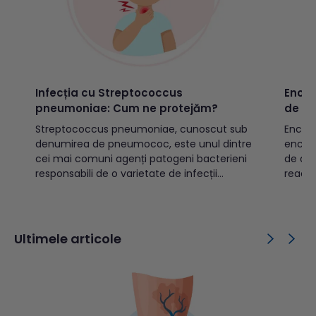
Infecția cu Streptococcus
Encef
pneumoniae: Cum ne protejăm?
de en
Streptococcus pneumoniae, cunoscut sub
Encefal
denumirea de pneumococ, este unul dintre
encefa
cei mai comuni agenți patogeni bacterieni
de agen
responsabili de o varietate de infecții
reacți
respiratorii și sistemice. Deși această
apărea
bacterie este cunoscută pentru
precum
capacitatea sa de a provoca diferite boli,
reprez
inclusiv pneumonie, ea se găsește frecvent
diagno
Ultimele articole
și în căile respiratorii ale persoanelor...
când i
infecție