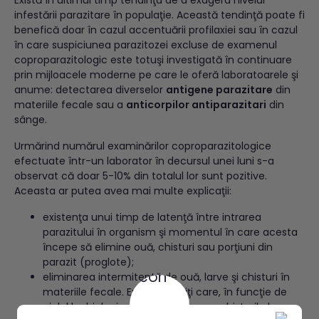
infestării parazitare în populaţie. Această tendinţă poate fi
benefică doar în cazul accentuării profilaxiei sau în cazul
în care suspiciunea parazitozei excluse de examenul
coproparazitologic este totuşi investigată în continuare
prin mijloacele moderne pe care le oferă laboratoarele şi
anume: detectarea diverselor
antigene parazitare
din
materiile fecale sau a
anticorpilor antiparazitari
din
sânge.
Urmărind numărul examinărilor coproparazitologice
efectuate într-un laborator în decursul unei luni s-a
observat că doar 5-10% din totalul lor sunt pozitive.
Aceasta ar putea avea mai multe explicaţii:
existenţa unui timp de latenţă între intrarea
parazitului în organism şi momentul în care acesta
începe să elimine ouă, chisturi sau porţiuni din
parazit (proglote);
eliminarea intermitentă de ouă, larve şi chisturi în
materiile fecale. Există paraziţi care, în funcţie de
ciclul lor biologic, elimină ouăle sau chisturile la