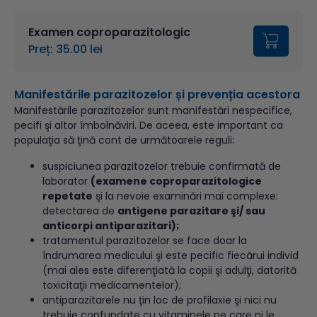
Examen coproparazitologic
Preț: 35.00 lei
Manifestările parazitozelor și prevenția acestora
Manifestările parazitozelor sunt manifestări nespecifice,
pecifi şi altor îmbolnăviri. De aceea, este important ca
populaţia să ţină cont de următoarele reguli:
suspiciunea parazitozelor trebuie confirmată de
laborator
(examene coproparazitologice
repetate
şi la nevoie examinări mai complexe:
detectarea de
antigene parazitare şi/ sau
anticorpi antiparazitari);
tratamentul parazitozelor se face doar la
îndrumarea medicului şi este pecific fiecărui individ
(mai ales este diferenţiată la copii şi adulţi, datorită
toxicitaţii medicamentelor);
antiparazitarele nu ţin loc de profilaxie şi nici nu
trebuie confundate cu vitaminele pe care ni le