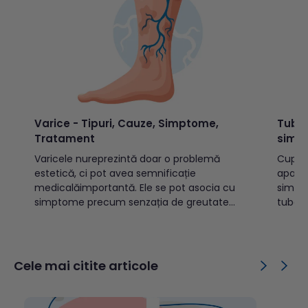
Varice - Tipuri, Cauze, Simptome,
Tuber
Tratament
simp
Varicele nureprezintă doar o problemă
Cuprins: Ce este tuberculoza?Cu
estetică, ci pot avea semnificație
apare
medicalăimportantă. Ele se pot asocia cu
simpt
simptome precum senzația de greutate
tuber
sautensiune la nivelul picioarelor, durere,
tuberc
crampe musculare nocturne, edeme
previi
sauprurit. În formele avansate, pot apărea
copiiT
complicații precum tromboflebita
public
Cele mai citite articole
superficială,modificări trofice cutanate sau
tuber
ulcerații venoase. Cuprins: Ce sunt
transm
varicele?Cum se...
TBC d