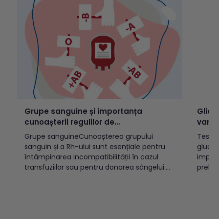
este d
activă
Grupe sanguine și importanța
Glice
cunoașterii regulilor de
varst
incompatibilitate
Grupe sanguineCunoașterea grupului
Testul
sanguin și a Rh-ului sunt esențiale pentru
glucoz
întâmpinarea incompatibilității în cazul
implic
transfuziilor sau pentru donarea sângelui.
prelev
Există două sisteme OAB și Rh, cele mai
(vacut
cunoscute, care prin combinație pot
indicat
determina 8 grupe sanguine:A Rh pozitiv
diabet
(A+)A Rh negativ (A-)B Rh pozitiv (B+)B Rh
populației a
negativ (B-)AB Rh pozitiv...
glicem