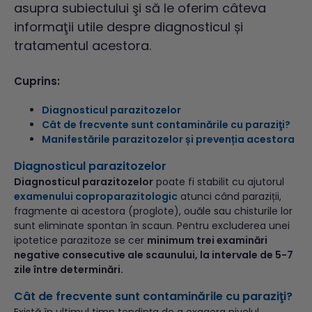
asupra subiectului şi să le oferim câteva
informaţii utile despre diagnosticul și
tratamentul acestora.
Cuprins:
Diagnosticul parazitozelor
Cât de frecvente sunt contaminările cu paraziţi?
Manifestările parazitozelor și prevenția acestora
Diagnosticul parazitozelor
Diagnosticul parazitozelor
poate fi stabilit cu ajutorul
examenului coproparazitologic
atunci când paraziții,
fragmente ai acestora (proglote), ouăle sau chisturile lor
sunt eliminate spontan în scaun. Pentru excluderea unei
ipotetice parazitoze se cer
minimum trei examinări
negative consecutive ale scaunului, la intervale de 5-7
zile între determinări.
Cât de frecvente sunt contaminările cu paraziţi?
Există în ultimul timp tendinţa de a exagera nivelul