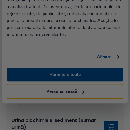
sensibilitate la nivelul abdomenului și alte simptome
comune. Dacă suspectează o infecție renală, va solicita
a analiza traficul. De asemenea, le oferim partenerilor de
un
sumar de urină
,
urocultură
și
hemogramă
. În plus
rețele sociale, de publicitate și de analize informații cu
poate recomanda și investigații exploratorii de imagistică
privire la modul în care folosiți site-ul nostru. Aceștia le
medicală (ecografie, tomografie computerizată, scanare
pot combina cu alte informații oferite de dvs. sau culese
DMSA), pentru a confirma existența și natura unor
în urma folosirii serviciilor lor.
eventuale obstrucții la nivelul tractului urinar.
Urocultură (cu antibiogramă după
Afişare
caz)
Preț: 69.00 lei
Permitere toate
Hemogramă cu formulă leucocitară
Personalizează
cu Hb, Ht și indici
Preț: 44.00 lei
Urina biochimie si sediment (sumar
urină)