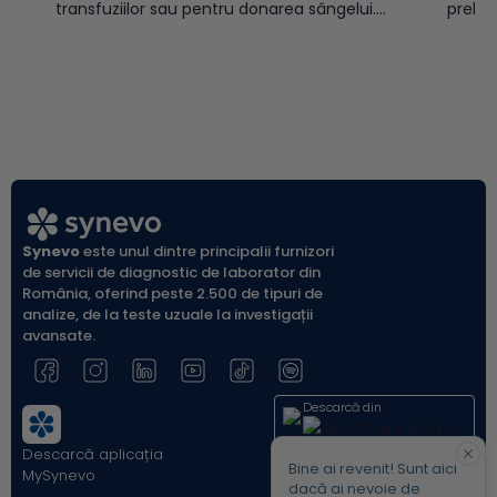
transfuziilor sau pentru donarea sângelui.
prelev
Există două sisteme OAB și Rh, cele mai
(vacut
cunoscute, care prin combinație pot
indicat
determina 8 grupe sanguine:A Rh pozitiv
diabet
(A+)A Rh negativ (A-)B Rh pozitiv (B+)B Rh
populației a
negativ (B-)AB Rh pozitiv...
glicem
glicemi
Synevo
este unul dintre principalii furnizori
de servicii de diagnostic de laborator din
România, oferind peste 2.500 de tipuri de
analize, de la teste uzuale la investigații
avansate.
Descarcă din
Descarcă aplicația
Acum pe
Bine ai revenit! Sunt aici
MySynevo
dacă ai nevoie de