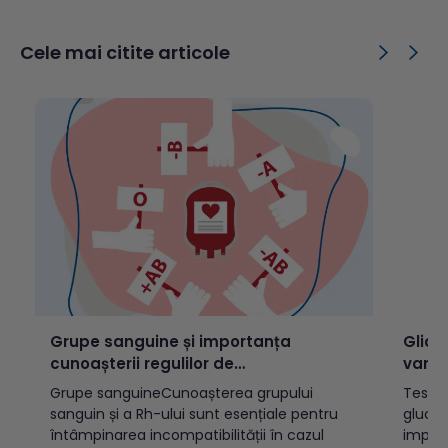
intensstudiați în cercetarea nutrițională.
drojdi
Cuprins: Ce este omega-3?Ce sunt acizii
unele 
grași esențiali?Rolul omega-3 în
import
Cele mai citite articole
organismTipuri de acizi grași omega-
produs
3ALAEPADHAOmega-3...
catal
pentru
Grupe sanguine și importanța
Glice
cunoașterii regulilor de
varst
incompatibilitate
Grupe sanguineCunoașterea grupului
Testul
sanguin și a Rh-ului sunt esențiale pentru
glucoz
întâmpinarea incompatibilității în cazul
implic