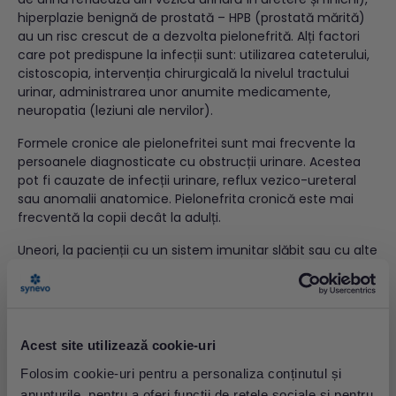
hiperplazie benignă de prostată – HPB (prostată mărită)
au un risc crescut de a dezvolta pielonefrită. Alți factori
care pot predispune la infecții sunt: utilizarea cateterului,
cistoscopia, intervenția chirurgicală la nivelul tractului
urinar, administrarea unor anumite medicamente,
neuropatia (leziuni ale nervilor).
Formele cronice ale pielonefritei sunt mai frecvente la
persoanele diagnosticate cu obstrucții urinare. Acestea
pot fi cauzate de infecții urinare, reflux vezico-ureteral
sau anomalii anatomice. Pielonefrita cronică este mai
frecventă la copii decât la adulți.
Uneori, la pacienții cu un sistem imunitar slăbit sau cu alte
afecțiuni cronice subiacente, infecțiile renale pot duce la
complicații
precum pielonefrita emfizematoasă (mai
frecventă la pacienții cu diabet) sau necroza papilară
renală, care pun viața în pericol.
Acest site utilizează cookie-uri
Pielonefrita
diagnostic și tratament
Folosim cookie-uri pentru a personaliza conținutul și
Medicul va evalua dacă pacientul prezintă febră,
anunțurile, pentru a oferi funcții de rețele sociale și pentru