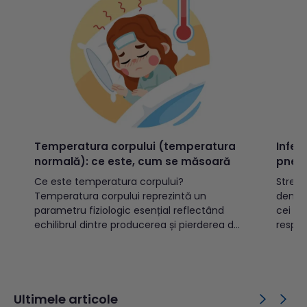
Temperatura corpului (temperatura
Infec
normală): ce este, cum se măsoară
pneu
Ce este temperatura corpului?
Strep
Temperatura corpului reprezintă un
denum
parametru fiziologic esențial reflectând
cei ma
echilibrul dintre producerea și pierderea de
respon
căldură. Din punct de vedere medical,
respir
temperatura corporală exprimă gradul de
bacter
căldură internă a organismului, fiind
capaci
menținută într-un interval fiziologic îngust
inclus
(în mod normal între 36,1°C și 37,2°C,
și în c
Ultimele articole