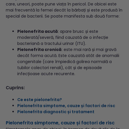
care, uneori, poate pune viața în pericol. De obicei este
mai frecventă la femei decât la bărbați și este produsă în
special de bacterii. Se poate manifesta sub două forme:
Pielonefrita acută
: apare brusc și este
moderată/severă, fiind cauzată de o infecție
bacteriană a tractului urinar (ITU).
Pielonefrita cronică
: este mai rară și mai gravă
decât forma acută. Este cauzată atât de anomalii
congenitale (care împiedică golirea normală a
tubilor colectori renali), cât și de episoade
infecțioase acute recurente.
Cuprins:
Ce este pielonefrita?
Pielonefrita simptome, cauze și factori de risc
Pielonefrita diagnostic și tratament
Pielonefrita simptome
, cauze și factori de risc