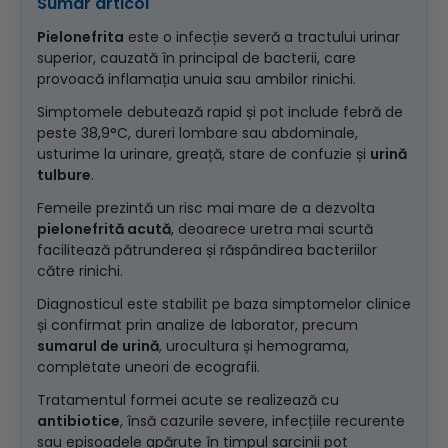
Sumar articol
Pielonefrita
este o infecție severă a tractului urinar
superior, cauzată în principal de bacterii, care
provoacă inflamația unuia sau ambilor rinichi.
Simptomele debutează rapid și pot include febră de
peste 38,9°C, dureri lombare sau abdominale,
usturime la urinare, greață, stare de confuzie și
urină
tulbure
.
Femeile prezintă un risc mai mare de a dezvolta
pielonefrită acută
, deoarece uretra mai scurtă
facilitează pătrunderea și răspândirea bacteriilor
către rinichi.
Diagnosticul este stabilit pe baza simptomelor clinice
și confirmat prin analize de laborator, precum
sumarul de urină
, urocultura și hemograma,
completate uneori de ecografii.
Tratamentul formei acute se realizează cu
antibiotice
, însă cazurile severe, infecțiile recurente
sau episoadele apărute în timpul sarcinii pot