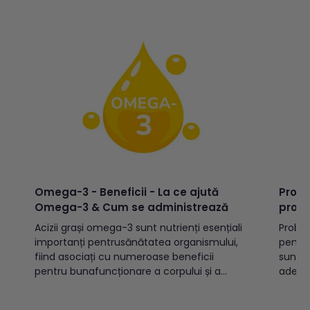
măsurată central) pentru a...
Omega-3 - Beneficii - La ce ajută
Probio
Omega-3 & Cum se administrează
probi
Acizii grași omega-3 sunt nutrienți esențiali
Probio
importanți pentrusănătatea organismului,
pentru
fiind asociați cu numeroase beneficii
suntco
pentru bunafuncționare a corpului și a
adecva
creierului. Dealtfel, acizii grași omega-3 se
comerc
numără printre nutrienții cel mai
bacter