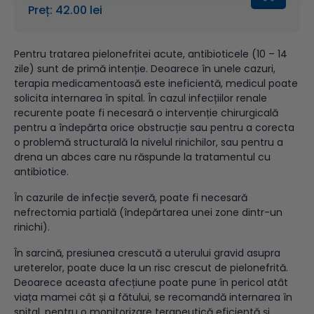
Preț: 42.00 lei
Pentru tratarea pielonefritei acute, antibioticele (10 – 14
zile) sunt de primă intenție. Deoarece în unele cazuri,
terapia medicamentoasă este ineficientă, medicul poate
solicita internarea în spital. În cazul infecțiilor renale
recurente poate fi necesară o intervenție chirurgicală
pentru a îndepărta orice obstrucție sau pentru a corecta
o problemă structurală la nivelul rinichilor, sau pentru a
drena un abces care nu răspunde la tratamentul cu
antibiotice.
În cazurile de infecție severă, poate fi necesară
nefrectomia partială (îndepărtarea unei zone dintr-un
rinichi).
În sarcină, presiunea crescută a uterului gravid asupra
ureterelor, poate duce la un risc crescut de pielonefrită.
Deoarece aceasta afecțiune poate pune în pericol atât
viața mamei cât și a fătului, se recomandă internarea în
spital, pentru o monitorizare terapeutică eficientă și