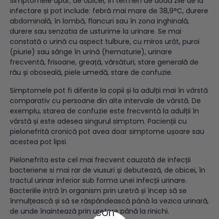
Simptomele apar, de obicei, în termen de două zile de la
infectare și pot include: febră mai mare de 38,9°C, durere
abdominală, în lombă, flancuri sau în zona inghinală,
durere sau senzatia de usturime la urinare. Se mai
constată o urină cu aspect tulbure, cu miros urât, puroi
(piurie) sau sânge în urină (hematurie), urinare
frecventă, frisoane, greață, vărsături, stare generală de
rău și oboseală, piele umedă, stare de confuzie.
Simptomele pot fi diferite la copii și la adulții mai în vârstă
comparativ cu persoane din alte intervale de vârstă. De
exemplu, starea de confuzie este frecventă la adulții în
vârstă și este adesea singurul simptom. Pacienții cu
pielonefrită cronică pot avea doar simptome ușoare sau
acestea pot lipsi.
Pielonefrita este cel mai frecvent cauzată de infecții
bacteriene si mai rar de viusuri și debutează, de obicei, în
tractul urinar inferior sub forma unei infecții urinare.
Bacteriile intră în organism prin uretră și încep să se
înmulțească și să se răspândească până la vezica urinară,
de unde înaintează prin uretere până la rinichi.