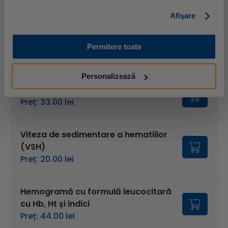
Sumar de urină
Factorul reumatoid (FR)
Afişare
Anticorpi antinucleari (screening)
Permitere toate
Preț: 90.00 lei
Personalizează
Factor reumatoid
Preț: 33.00 lei
Viteza de sedimentare a hematiilor
(VSH)
Preț: 20.00 lei
Hemogramă cu formulă leucocitară
cu Hb, Ht și indici
Preț: 44.00 lei