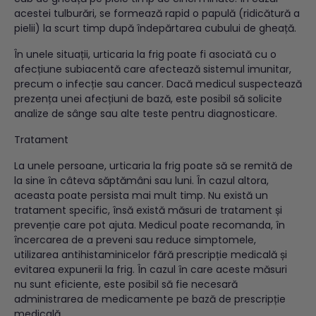
acestei tulburări, se formează rapid o papulă (ridicătură a
pielii) la scurt timp după îndepărtarea cubului de gheață.
În unele situații, urticaria la frig poate fi asociată cu o
afecțiune subiacentă care afectează sistemul imunitar,
precum o infecție sau cancer. Dacă medicul suspectează
prezența unei afecțiuni de bază, este posibil să solicite
analize de sânge sau alte teste pentru diagnosticare.
Tratament
La unele persoane, urticaria la frig poate să se remită de
la sine în câteva săptămâni sau luni. În cazul altora,
aceasta poate persista mai mult timp. Nu există un
tratament specific, însă există măsuri de tratament și
prevenție care pot ajuta. Medicul poate recomanda, în
încercarea de a preveni sau reduce simptomele,
utilizarea antihistaminicelor fără prescripție medicală și
evitarea expunerii la frig. În cazul în care aceste măsuri
nu sunt eficiente, este posibil să fie necesară
administrarea de medicamente pe bază de prescripție
medicală.