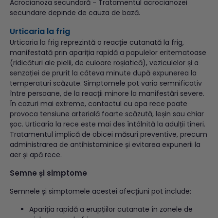
Acrocianoza secundară - Tratamentul acrocianozei
secundare depinde de cauza de bază.
Urticaria la frig
Urticaria la frig reprezintă o reacție cutanată la frig,
manifestată prin apariția rapidă a papulelor eritematoase
(ridicături ale pielii, de culoare roșiatică), veziculelor și a
senzației de prurit la câteva minute după expunerea la
temperaturi scăzute. Simptomele pot varia semnificativ
între persoane, de la reacții minore la manifestări severe.
În cazuri mai extreme, contactul cu apa rece poate
provoca tensiune arterială foarte scăzută, leșin sau chiar
șoc. Urticaria la rece este mai des întâlnită la adulții tineri.
Tratamentul implică de obicei măsuri preventive, precum
administrarea de antihistaminice și evitarea expunerii la
aer și apă rece.
Semne și simptome
Semnele și simptomele acestei afecțiuni pot include:
Apariția rapidă a erupțiilor cutanate în zonele de