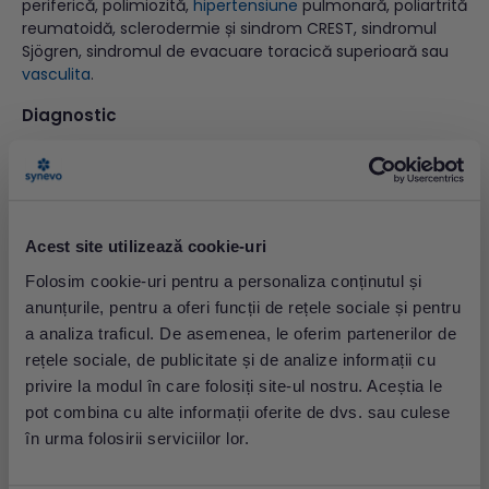
periferică, polimiozită,
hipertensiune
pulmonară, poliartrită
reumatoidă, sclerodermie și sindrom CREST, sindromul
Sjögren, sindromul de evacuare toracică superioară sau
vasculita
.
Diagnostic
Diagnosticul se poate pune, de obicei, în baza semnelor și
simptomelor. Dar este posibil să nu fie evidentă forma:
primară sau secundară. În acest caz, sunt indicate o serie
de teste:
Acest site utilizează cookie-uri
Capilaroscopia unghiei
Folosim cookie-uri pentru a personaliza conținutul și
Rezistivitate arterială cu doppler: Procedură
anunțurile, pentru a oferi funcții de rețele sociale și pentru
neinvazivă de monitorizare a volumului pulsului,
utilizată pentru evaluarea fluxului sanguin la
a analiza traficul. De asemenea, le oferim partenerilor de
membrele superioare și inferioare.
rețele sociale, de publicitate și de analize informații cu
Alte teste pe care medicul le poate recomanda
privire la modul în care folosiți site-ul nostru. Aceștia le
includ:
pot combina cu alte informații oferite de dvs. sau culese
Anticorpii an
tinucleari (ANA)
în urma folosirii serviciilor lor.
Hemogramă completă
Viteza de sedimentare a hematiilor (VSH)