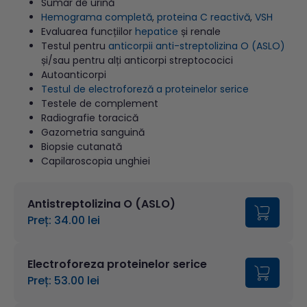
Sumar de urină
Hemograma completă
,
proteina C reactivă
,
VSH
Evaluarea funcțiilor
hepatice
și renale
Testul pentru
anticorpii anti-streptolizina O (ASLO)
și/sau pentru alți anticorpi streptococici
Autoanticorpi
Testul de electroforeză a proteinelor serice
Testele de complement
Radiografie toracică
Gazometria sanguină
Biopsie cutanată
Capilaroscopia unghiei
Antistreptolizina O (ASLO)
Preț: 34.00 lei
Electroforeza proteinelor serice
Preț: 53.00 lei