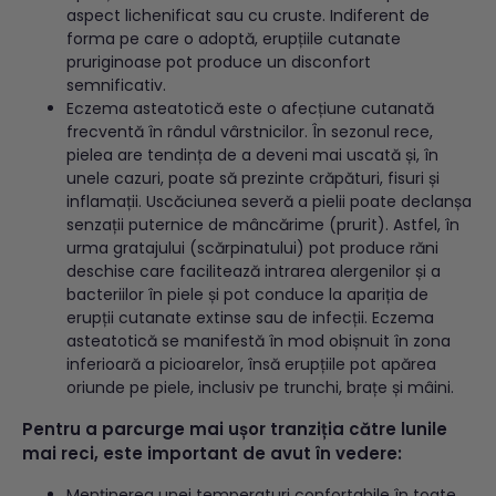
aspect lichenificat sau cu cruste. Indiferent de
forma pe care o adoptă, erupțiile cutanate
pruriginoase pot produce un disconfort
semnificativ.
Eczema asteatotică este o afecțiune cutanată
frecventă în rândul vârstnicilor. În sezonul rece,
pielea are tendința de a deveni mai uscată și, în
unele cazuri, poate să prezinte crăpături, fisuri și
inflamații. Uscăciunea severă a pielii poate declanșa
senzații puternice de mâncărime (prurit). Astfel, în
urma gratajului (scărpinatului) pot produce răni
deschise care facilitează intrarea alergenilor și a
bacteriilor în piele și pot conduce la apariția de
erupții cutanate extinse sau de infecții. Eczema
asteatotică se manifestă în mod obișnuit în zona
inferioară a picioarelor, însă erupțiile pot apărea
oriunde pe piele, inclusiv pe trunchi, brațe și mâini.
Pentru a parcurge mai ușor tranziția către lunile
mai reci, este important de avut în vedere:
Menținerea unei temperaturi confortabile în toate