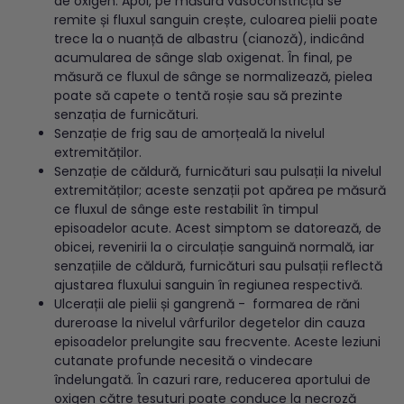
de oxigen. Apoi, pe măsură vasoconstricția se
remite și fluxul sanguin crește, culoarea pielii poate
trece la o nuanță de albastru (cianoză), indicând
acumularea de sânge slab oxigenat. În final, pe
măsură ce fluxul de sânge se normalizează, pielea
poate să capete o tentă roșie sau să prezinte
senzația de furnicături.
Senzație de frig sau de amorțeală la nivelul
extremităților.
Senzație de căldură, furnicături sau pulsații la nivelul
extremităților; aceste senzații pot apărea pe măsură
ce fluxul de sânge este restabilit în timpul
episoadelor acute. Acest simptom se datorează, de
obicei, revenirii la o circulație sanguină normală, iar
senzațiile de căldură, furnicături sau pulsații reflectă
ajustarea fluxului sanguin în regiunea respectivă.
Ulcerații ale pielii și gangrenă - formarea de răni
dureroase la nivelul vârfurilor degetelor din cauza
episoadelor prelungite sau frecvente. Aceste leziuni
cutanate profunde necesită o vindecare
îndelungată. În cazuri rare, reducerea aportului de
oxigen către țesuturi poate conduce la necroză