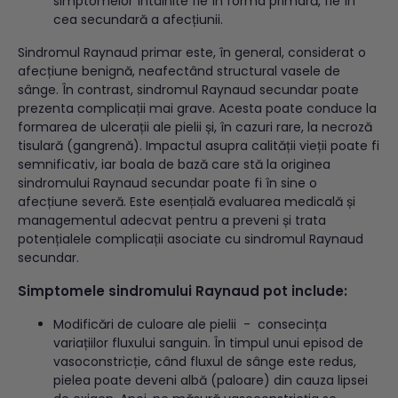
simptomelor întâlnite fie în forma primară, fie în
cea secundară a afecțiunii.
Sindromul Raynaud primar este, în general, considerat o
afecțiune benignă, neafectând structural vasele de
sânge. În contrast, sindromul Raynaud secundar poate
prezenta complicații mai grave. Acesta poate conduce la
formarea de ulcerații ale pielii și, în cazuri rare, la necroză
tisulară (gangrenă). Impactul asupra calității vieții poate fi
semnificativ, iar boala de bază care stă la originea
sindromului Raynaud secundar poate fi în sine o
afecțiune severă. Este esențială evaluarea medicală și
managementul adecvat pentru a preveni și trata
potențialele complicații asociate cu sindromul Raynaud
secundar.
Simptomele sindromului Raynaud pot include:
Modificări de culoare ale pielii - consecința
variațiilor fluxului sanguin. În timpul unui episod de
vasoconstricție, când fluxul de sânge este redus,
pielea poate deveni albă (paloare) din cauza lipsei