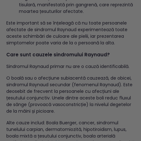
tisulară, manifestată prin gangrenă, care reprezintă
moartea țesuturilor afectate.
Este important să se înțeleagă că nu toate persoanele
afectate de sindromul Raynaud experimentează toate
aceste schimbări de culoare ale pielii, iar prezentarea
simptomelor poate varia de la o persoană la alta.
Care sunt cauzele sindromului Raynaud?
Sindromul Raynaud primar nu are o cauză identificabilă.
O boală sau o afecțiune subiacentă cauzează, de obicei,
sindromul Raynaud secundar (fenomenul Raynaud). Este
deosebit de frecvent la persoanele cu afecțiuni ale
țesutului conjunctiv. Unele dintre aceste boli reduc fluxul
de sânge (provoacă vasoconstricție) la nivelul degetelor
de la mâini și picioare.
Alte cauze includ: Boala Buerger, cancer, sindromul
tunelului carpian, dermatomiozită, hipotiroidism, lupus,
boala mixtă a țesutului conjunctiv, boala arterială