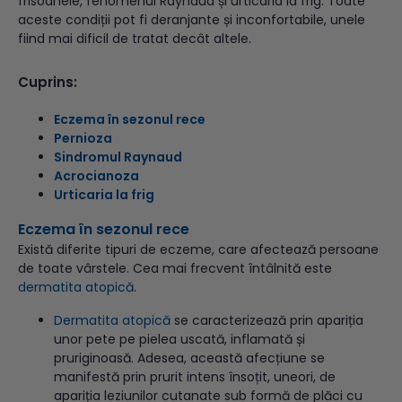
frisoanele, fenomenul Raynaud și urticaria la frig. Toate
aceste condiții pot fi deranjante și inconfortabile, unele
fiind mai dificil de tratat decât altele.
Cuprins:
Eczema în sezonul rece
Pernioza
Sindromul Raynaud
Acrocianoza
Urticaria la frig
Eczema
în sezonul rece
Există diferite tipuri de eczeme, care afectează persoane
de toate vârstele. Cea mai frecvent întâlnită este
dermatita atopică
.
Dermatita atopică
se caracterizează prin apariția
unor pete pe pielea uscată, inflamată și
pruriginoasă. Adesea, această afecțiune se
manifestă prin prurit intens însoțit, uneori, de
apariția leziunilor cutanate sub formă de plăci cu