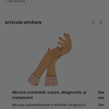
boli de piele
Articole similare
Micoza cutanată: cauze, diagnostic și
Derma
tratament
respi
relaț
Micoza cutanată este o infecție fungică (o
Alergi