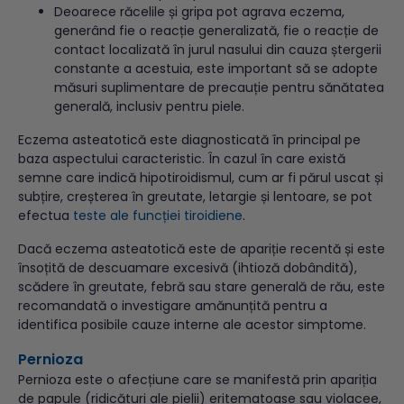
Deoarece răcelile și gripa pot agrava eczema,
generând fie o reacție generalizată, fie o reacție de
contact localizată în jurul nasului din cauza ștergerii
constante a acestuia, este important să se adopte
măsuri suplimentare de precauție pentru sănătatea
generală, inclusiv pentru piele.
Eczema asteatotică este diagnosticată în principal pe
baza aspectului caracteristic. În cazul în care există
semne care indică hipotiroidismul, cum ar fi părul uscat și
subțire, creșterea în greutate, letargie și lentoare, se pot
efectua
teste ale funcției tiroidiene
.
Dacă eczema asteatotică este de apariție recentă și este
însoțită de descuamare excesivă (ihtioză dobândită),
scădere în greutate, febră sau stare generală de rău, este
recomandată o investigare amănunțită pentru a
identifica posibile cauze interne ale acestor simptome.
Pernioza
Pernioza este o afecțiune care se manifestă prin apariția
de papule (ridicături ale pielii) eritematoase sau violacee,