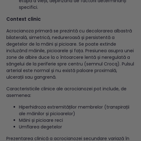
etapă a vieții, depinzând de factorii determinanți
specifici.
Context clinic
Acrocianoza primară se prezintă cu decolorarea albastră
bilaterală, simetrică, nedureroasă și persistentă a
degetelor de la mâini și picioare. Se poate extinde
incluzând mâinile, picioarele și fața. Presiunea asupra unei
zone de albire duce la o întoarcere lentă și neregulată a
sângelui de la periferie spre centru (semnul Crocq). Pulsul
arterial este normal și nu există paloare proximală,
ulcerații sau gangrenă.
Caracteristicile clinice ale acrocianozei pot include, de
asemenea:
Hiperhidroza extremităților membrelor (transpirații
ale mâinilor și picioarelor)
Mâini și picioare reci
Umflarea degetelor
Prezentarea clinică a acrocianozei secundare variază în