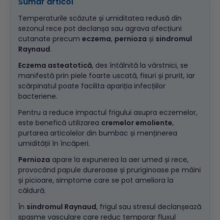
Sumar articol
Temperaturile scăzute și umiditatea redusă din
sezonul rece pot declanșa sau agrava afecțiuni
cutanate precum
eczema
,
pernioza
și
sindromul
Raynaud
.
Eczema asteatotică
, des întâlnită la vârstnici, se
manifestă prin piele foarte uscată, fisuri și prurit, iar
scărpinatul poate facilita apariția infecțiilor
bacteriene.
Pentru a reduce impactul frigului asupra eczemelor,
este benefică utilizarea
cremelor emoliente
,
purtarea articolelor din bumbac și menținerea
umidității în încăperi.
Pernioza
apare la expunerea la aer umed și rece,
provocând papule dureroase și pruriginoase pe mâini
și picioare, simptome care se pot ameliora la
căldură.
În
sindromul Raynaud
, frigul sau stresul declanșează
spasme vasculare care reduc temporar fluxul