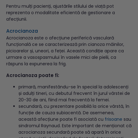
Pentru mulți pacienți, ajustările stilului de viață pot
reprezenta o modalitate eficientă de gestionare a
afecțiunii.
Acrocianoza
Acrocianoza este o afecțiune periferică vasculară
funcțională ce se caracterizează prin cianoza mâinilor,
picioarelor și, uneori, a feței. Această condiție apare ca
urmare a vasospasmului în vasele mici ale pielii, ca
răspuns la expunerea la frig.
Acrocianoza poate fi:
primară, manifestându-se în special la adolescenți
și adulți tineri, cu debutul frecvent în jurul vârstei de
20-30 de ani, fiind mai frecventă la femei.
secundară, cu prezentare posibilă la orice vârstă, în
funcție de cauza subiacentă. De asemenea,
această afecțiune poate fi asociată cu
frisoane
sau
sindromul Raynaud. Este important de menționat că
acrocianoza secundară poate să apară în orice