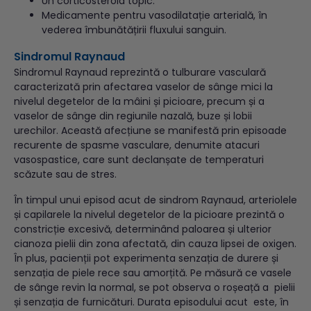
Un corticosteroid topic.
Medicamente pentru vasodilatație arterială, în
vederea îmbunătățirii fluxului sanguin.
Sindromul Raynaud
Sindromul Raynaud reprezintă o tulburare vasculară
caracterizată prin afectarea vaselor de sânge mici la
nivelul degetelor de la mâini și picioare, precum și a
vaselor de sânge din regiunile nazală, buze și lobii
urechilor. Această afecțiune se manifestă prin episoade
recurente de spasme vasculare, denumite atacuri
vasospastice, care sunt declanșate de temperaturi
scăzute sau de stres.
În timpul unui episod acut de sindrom Raynaud, arteriolele
și capilarele la nivelul degetelor de la picioare prezintă o
constricție excesivă, determinând paloarea și ulterior
cianoza pielii din zona afectată, din cauza lipsei de oxigen.
În plus, pacienții pot experimenta senzația de durere și
senzația de piele rece sau amorțită. Pe măsură ce vasele
de sânge revin la normal, se pot observa o roșeață a pielii
și senzația de furnicături. Durata episodului acut este, în