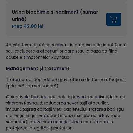
Urina biochimie si sediment (sumar
urină)
Preț: 42.00 lei
Aceste teste ajută specialistul în procesele de identificare
sau excludere a afecțiunilor care stau la bază ca fiind
cauzele simptomelor Raynaud.
Management și tratament
Tratamentul depinde de gravitatea și de forma afecțiunii
(primară sau secundară).
Obiectivele terapeutice includ: prevenirea episoadelor de
sindrom Raynaud, reducerea severității atacurilor,
îmbunătățirea calității vieții pacientului, tratarea bolii sau
a afecțiunii generatoare (în cazul sindromului Raynaud
secundar), prevenirea apariției ulcerelor cutanate și
protejarea integrității țesuturilor.