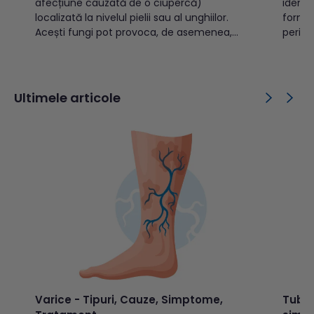
afecțiune cauzată de o ciupercă)
identi
localizată la nivelul pielii sau al unghiilor.
formal
Acești fungi pot provoca, de asemenea,
pericu
infecții la nivelul cavității bucale, gâtului,
imunit
plămânilor, tractului urinar, dar și în multe
falsă"
alte părți ale corpului1. Cuprins: Ce este o
împotr
infecție fungică a pielii?Care...
identif
Ultimele articole
iniția 
Varice - Tipuri, Cauze, Simptome,
Tuber