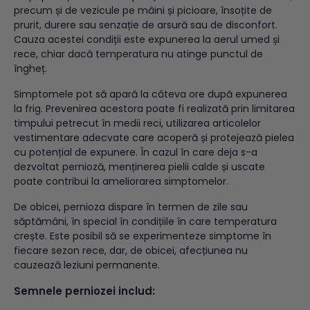
precum și de vezicule pe mâini și picioare, însoțite de
prurit, durere sau senzație de arsură sau de disconfort.
Cauza acestei condiții este expunerea la aerul umed și
rece, chiar dacă temperatura nu atinge punctul de
îngheț.
Simptomele pot să apară la câteva ore după expunerea
la frig. Prevenirea acestora poate fi realizată prin limitarea
timpului petrecut în medii reci, utilizarea articolelor
vestimentare adecvate care acoperă și protejează pielea
cu potențial de expunere. În cazul în care deja s-a
dezvoltat pernioză, menținerea pielii calde și uscate
poate contribui la ameliorarea simptomelor.
De obicei, pernioza dispare în termen de zile sau
săptămâni, în special în condițiile în care temperatura
crește. Este posibil să se experimenteze simptome în
fiecare sezon rece, dar, de obicei, afecțiunea nu
cauzează leziuni permanente.
Semnele perniozei includ: