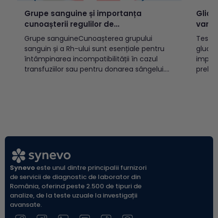
Grupe sanguine și importanța
Glice
cunoașterii regulilor de
varst
incompatibilitate
Grupe sanguineCunoașterea grupului
Testul
sanguin și a Rh-ului sunt esențiale pentru
glucoz
întâmpinarea incompatibilității în cazul
implic
transfuziilor sau pentru donarea sângelui.
prelev
Există două sisteme OAB și Rh, cele mai
(vacut
cunoscute, care prin combinație pot
indicat
determina 8 grupe sanguine:A Rh pozitiv
diabet
(A+)A Rh negativ (A-)B Rh pozitiv (B+)B Rh
populației a
negativ (B-)AB Rh pozitiv...
glicem
glicemi
Synevo
este unul dintre principalii furnizori
de servicii de diagnostic de laborator din
România, oferind peste 2.500 de tipuri de
analize, de la teste uzuale la investigații
avansate.