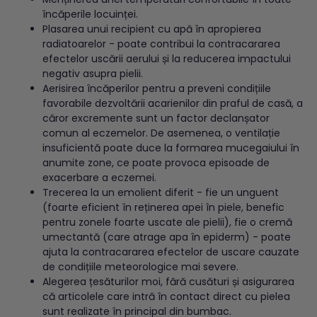
încăperile locuinței.
Plasarea unui recipient cu apă în apropierea
radiatoarelor - poate contribui la contracararea
efectelor uscării aerului și la reducerea impactului
negativ asupra pielii.
Aerisirea încăperilor pentru a preveni condițiile
favorabile dezvoltării acarienilor din praful de casă, a
căror excremente sunt un factor declanșator
comun al eczemelor. De asemenea, o ventilație
insuficientă poate duce la formarea mucegaiului în
anumite zone, ce poate provoca episoade de
exacerbare a eczemei.
Trecerea la un emolient diferit - fie un unguent
(foarte eficient în reținerea apei în piele, benefic
pentru zonele foarte uscate ale pielii), fie o cremă
umectantă (care atrage apa în epiderm) - poate
ajuta la contracararea efectelor de uscare cauzate
de condițiile meteorologice mai severe.
Alegerea țesăturilor moi, fără cusături și asigurarea
că articolele care intră în contact direct cu pielea
sunt realizate în principal din bumbac.