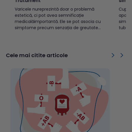
Tratament
simp
Varicele nureprezintă doar o problemă
Cuprins: Ce este tuberculoza?Cu
estetică, ci pot avea semnificație
apare
medicalăimportantă. Ele se pot asocia cu
simpt
simptome precum senzația de greutate
tuber
sautensiune la nivelul picioarelor, durere,
tuberc
crampe musculare nocturne, edeme
previi
sauprurit. În formele avansate, pot apărea
copiiT
complicații precum tromboflebita
public
Cele mai citite articole
superficială,modificări trofice cutanate sau
tuber
ulcerații venoase. Cuprins: Ce sunt
transm
varicele?Cum se...
TBC d
este d
activă