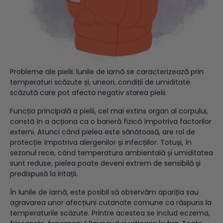
Probleme ale pielii: lunile de iarnă se caracterizează prin
temperaturi scăzute și, uneori, condiții de umiditate
scăzută care pot afecta negativ starea pielii.
Funcția principală a pielii, cel mai extins organ al corpului,
constă în a acționa ca o barieră fizică împotriva factorilor
externi. Atunci când pielea este sănătoasă, are rol de
protecție împotriva alergenilor și infecțiilor. Totuși, în
sezonul rece, când temperatura ambientală și umiditatea
sunt reduse, pielea poate deveni extrem de sensibilă și
predispusă la iritații.
În lunile de iarnă, este posibil să observăm apariția sau
agravarea unor afecțiuni cutanate comune ca răspuns la
temperaturile scăzute. Printre acestea se includ eczema,