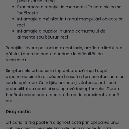
piele expuse la frig
Exacerbare a reacției în momentul în care pielea se
încălzește
Inflamație a mâinilor în timpul manipulării obiectelor
reci
Inflamație a buzelor în urma consumului de
alimente sau băuturi reci
Reacțiile severe pot include: anafilaxia, umflarea limbii și a
gâtului (ceea ce poate conduce la dificultăți de
respirație).
Simptomele urticariei la frig debutează rapid după
expunerea pielii la o scădere bruscă a temperaturii aerului
sau la apă rece. Condițiile umede și vântoase pot spori
probabilitatea apariției sau agravării simptomelor. Durata
fiecărui episod poate persista timp de aproximativ două
ore.
Diagnostic
Urticaria la frig poate fi diagnosticată prin aplicarea unui
cub de gheață pe piele timp de cinci minute. În cazul