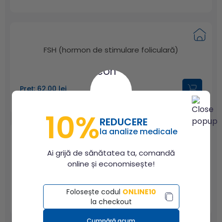
FSH (hormon de stimulare foliculară)
Preț: 62.00 lei
10%
REDUCERE
la analize medicale
Testosteron liber
Ai grijă de sănătatea ta, comandă
online și economisește!
Preț: 69.00 lei
Folosește codul
ONLINE10
la checkout
Cumpără acum