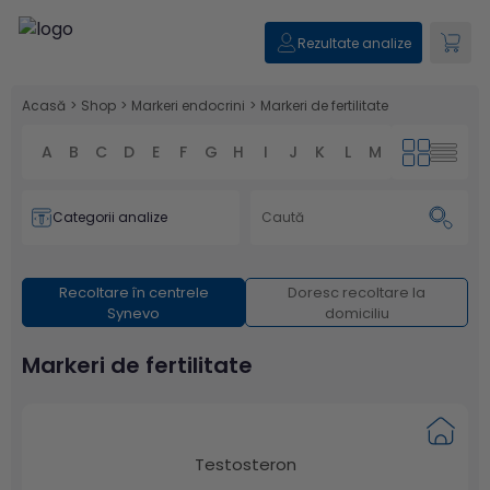
Rezultate analize
Acasă
>
Shop
>
Markeri endocrini
>
Markeri de fertilitate
A
B
C
D
E
F
G
H
I
J
K
L
M
N
O
P
Categorii analize
Recoltare în centrele
Doresc recoltare la
Synevo
domiciliu
Markeri de fertilitate
Testosteron