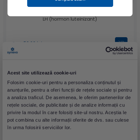
LH (hormon luteinizant)
Preț: 59.00 lei
Acest site utilizează cookie-uri
SHBG (Sex Hormone Binding Globuline)
Folosim cookie-uri pentru a personaliza conținutul și
anunțurile, pentru a oferi funcții de rețele sociale și pentru
a analiza traficul. De asemenea, le oferim partenerilor de
rețele sociale, de publicitate și de analize informații cu
Preț: 73.00 lei
privire la modul în care folosiți site-ul nostru. Aceștia le
pot combina cu alte informații oferite de dvs. sau culese
în urma folosirii serviciilor lor.