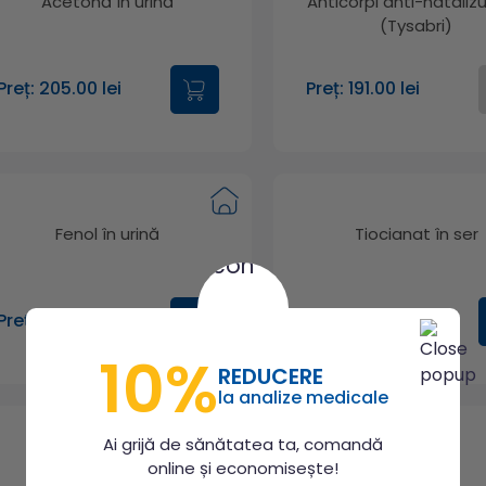
Acetonă în urină
Anticorpi anti-natali
(Tysabri)
Preț: 205.00 lei
Preț: 191.00 lei
Fenol în urină
Tiocianat în ser
Preț: 198.00 lei
Preț: 529.00 lei
10%
REDUCERE
la analize medicale
Ai grijă de sănătatea ta, comandă
Potasiu în sânge
Fluor seric
online și economisește!