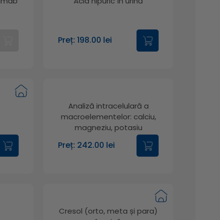
zumab
Acid hipuric în urină
Preț: 198.00 lei
Analiză intracelulară a
macroelementelor: calciu,
magneziu, potasiu
Preț: 242.00 lei
Cresol (orto, meta și para)