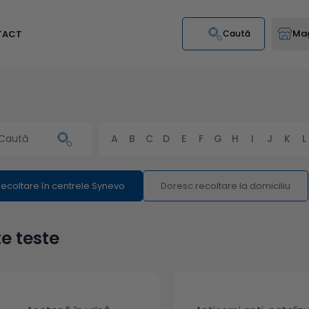
Mag
TACT
Caută
A
B
C
D
E
F
G
H
I
J
K
L
ecoltare în centrele Synevo
Doresc recoltare la domiciliu
te teste