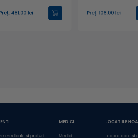
Preț: 481.00 lei
Preț: 106.00 lei
ENTI
MEDICI
LOCATIILE NO
ze medicale și prețuri
Medici
Laboratoare și 