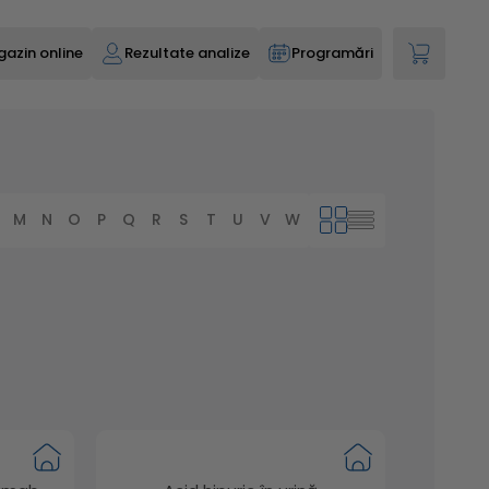
azin online
Rezultate analize
Programări
M
N
O
P
Q
R
S
T
U
V
W
X
Y
Z