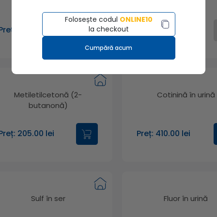
Folosește codul
ONLINE10
la checkout
Preț: 149.00 lei
Preț: 198.00 lei
Cumpără acum
Metiletilcetonă (2-
Cotinină în urină
butanonă)
Preț: 205.00 lei
Preț: 410.00 lei
Sulf în ser
Fluor în urină