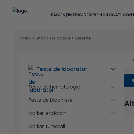
PACIENȚI
MEDICI
DESPRE NOI
LOCAȚII
CON
Acasă
>
Shop
>
Toxicologie
>
Alte teste
Teste de laborator
R
Teste de hematologie
Teste de biochimie
Al
Markeri endocrini
Markeri tumorali