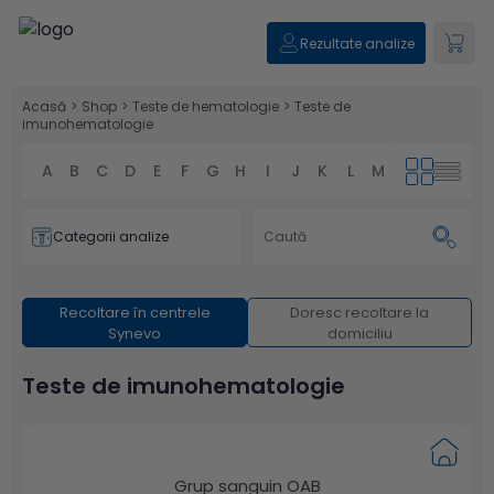
Rezultate analize
Acasă
>
Shop
>
Teste de hematologie
>
Teste de
imunohematologie
A
B
C
D
E
F
G
H
I
J
K
L
M
N
O
P
Categorii analize
Recoltare în centrele
Doresc recoltare la
Synevo
domiciliu
Teste de imunohematologie
Grup sanguin OAB