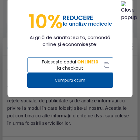
Preț: 265.00 lei
10%
REDUCERE
la analize medicale
Ai grijă de sănătatea ta, comandă
online și economisește!
Test Coombs direct
Folosește codul
ONLINE10
la checkout
Acest site utilizează cookie-uri
Preț: 46.00 lei
Folosim cookie-uri pentru a personaliza conținutul și
Cumpără acum
anunțurile, pentru a oferi funcții de rețele sociale și pentru
a analiza traficul. De asemenea, le oferim partenerilor de
rețele sociale, de publicitate și de analize informații cu
privire la modul în care folosiți site-ul nostru. Aceștia le
Test Coombs indirect
pot combina cu alte informații oferite de dvs. sau culese
în urma folosirii serviciilor lor.
Preț: 93.00 lei