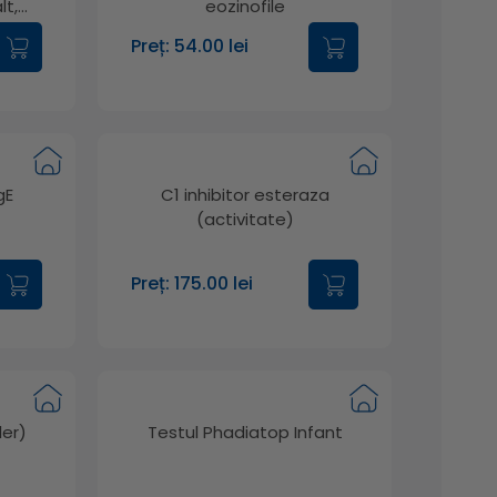
lt,
eozinofile
dmiu,
Preț: 54.00 lei
t,
miniu
gE
C1 inhibitor esteraza
(activitate)
Preț: 175.00 lei
ler)
Testul Phadiatop Infant