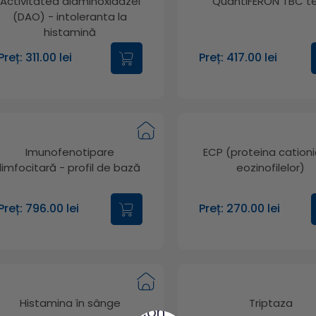
Activitatea diaminoxidazei
QuantiFERON TBC t
(DAO) - intoleranta la
histamină
Preț: 311.00 lei
Preț: 417.00 lei
Imunofenotipare
ECP (proteina cation
limfocitară - profil de bază
eozinofilelor)
Preț: 796.00 lei
Preț: 270.00 lei
Histamina în sânge
Triptaza