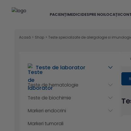
PACIENȚI
MEDICI
DESPRE NOI
LOCAȚII
CON
Acasă
>
Shop
>
Teste specializate de alergologie si imunologi
Teste de laborator
R
Teste de hematologie
Teste de biochimie
Te
Markeri endocrini
Markeri tumorali