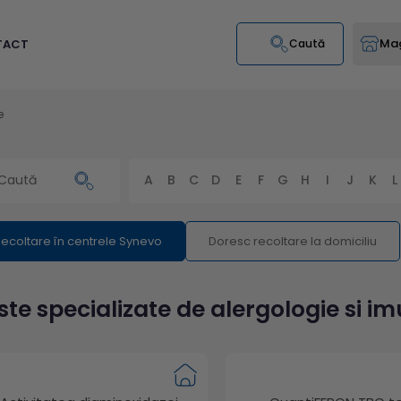
Mag
TACT
Caută
e
A
B
C
D
E
F
G
H
I
J
K
L
ecoltare în centrele Synevo
Doresc recoltare la domiciliu
ste specializate de alergologie si i