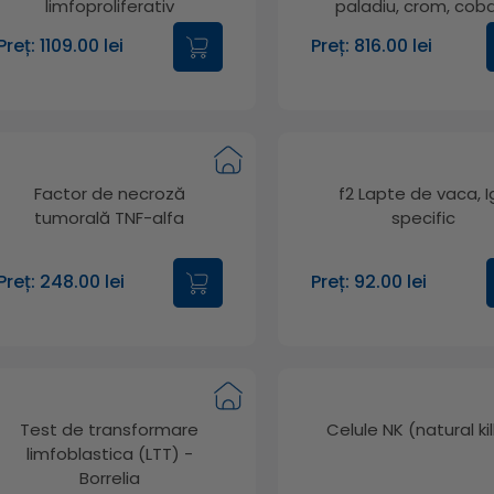
limfoproliferativ
paladiu, crom, coba
molibden, platina, ca
Preț: 1109.00 lei
Preț: 816.00 lei
mercur, cupru, argin
staniu, etilmercur, alu
Factor de necroză
f2 Lapte de vaca, I
tumorală TNF-alfa
specific
Preț: 248.00 lei
Preț: 92.00 lei
Test de transformare
Celule NK (natural kil
limfoblastica (LTT) -
Borrelia