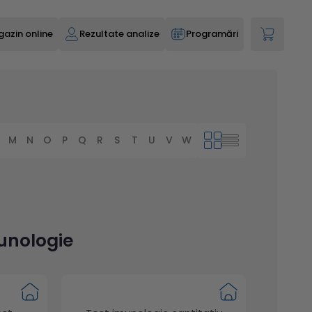
azin online
Rezultate analize
Programări
M
N
O
P
Q
R
S
T
U
V
W
X
Y
Z
munologie