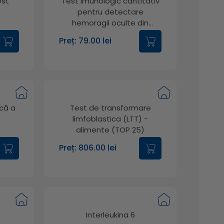
est
Test imunologic cantitativ
pentru detectare
hemoragii oculte din
materiile fecale
Preț: 79.00 lei
ică a
Test de transformare
limfoblastica (LTT) -
alimente (TOP 25)
Preț: 806.00 lei
Interleukina 6