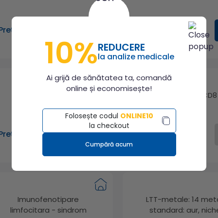
Preț: 225.00 lei
Preț: 215.00 lei
10%
REDUCERE
la analize medicale
Ai grijă de sănătatea ta, comandă
online și economisește!
Imunoglobulina IgG
Raport CD4/CD8
(subclase 1-4)
Folosește codul
ONLINE10
la checkout
Preț: 600.00 lei
Preț: 182.00 lei
Cumpără acum
Imunofenotipare
LTT-metale: 14 met
limfocitara - sindrom
standard: aur, niche