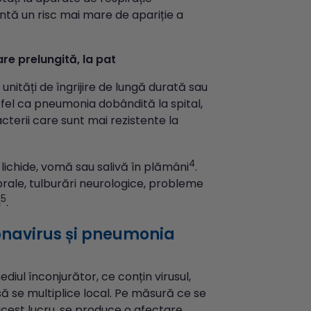
zintă un risc mai mare de apariție a
are prelungită, la pat
unități de îngrijire de lungă durată sau
La fel ca pneumonia dobândită la spital,
cterii care sunt mai rezistente la
4
lichide, vomă sau salivă în plămâni
.
rale, tulburări neurologice, probleme
5
i
.
ronavirus și pneumonia
iul înconjurător, ce conțin virusul,
să se multiplice local. Pe măsură ce se
cest lucru, se produce o afectare