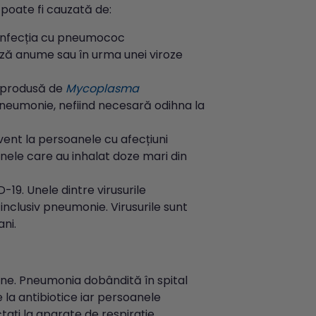
 poate fi cauzată de:
infecția cu pneumococ
uză anume sau în urma unei viroze
 produsă de
Mycoplasma
pneumonie, nefiind necesară odihna la
ent la persoanele cu afecțiuni
anele care au inhalat doze mari din
19. Unele dintre virusurile
inclusiv pneumonie. Virusurile sunt
ni.
une. Pneumonia dobândită în spital
 la antibiotice iar persoanele
tați la aparate de respirație