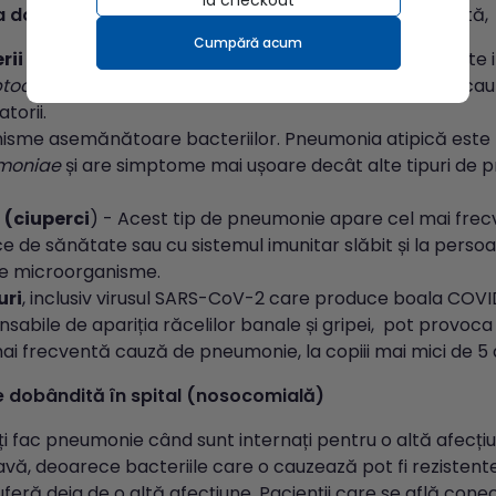
la checkout
a
dobândită în comunitate -
cea mai frecvent întâlnită,
Cumpără acum
rii
- Cea mai comună cauză de pneumonie severă este 
ptococcus pneumoniae
), care apare de obicei fără o ca
atorii.
isme asemănătoare bacteriilor. Pneumonia atipică este
moniae
și are simptome mai ușoare decât alte tipuri de 
 (ciuperci
) - Acest tip de pneumonie apare cel mai frecv
e de sănătate sau cu sistemul imunitar slăbit și la perso
e microorganisme.
uri
, inclusiv virusul SARS-CoV-2 care produce boala COVID-
sabile de apariția răcelilor banale și gripei, pot provoca 
ai frecventă cauză de pneumonie, la copiii mai mici de 5 a
 dobândită în spital (nosocomială)
ți fac pneumonie când sunt internați pentru o altă afecți
avă, deoarece bacteriile care o cauzează pot fi rezistente
feră deja de o altă afecțiune. Pacienții care se află conec