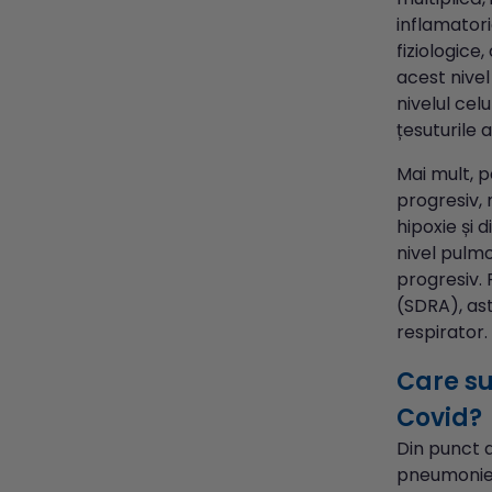
inflamatori
fiziologice
acest nivel
nivelul cel
țesuturile 
Mai mult, p
progresiv, 
hipoxie și 
nivel pulmo
progresiv.
(SDRA), ast
respirator.
Care su
Covid?
Din punct 
pneumonie v