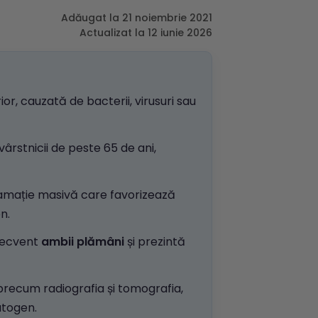
Adăugat la 21 noiembrie 2021
Actualizat la 12 iunie 2026
or, cauzată de bacterii, virusuri sau
ârstnicii de peste 65 de ani,
amație masivă care favorizează
n.
recvent
ambii plămâni
și prezintă
precum radiografia și tomografia,
atogen.