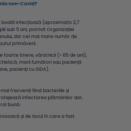
onia non-Covid?
 boală infecțioasă (aproximativ 2,7
i sub 5 ani, potrivit Organizației
anului, dar cel mai mare număr de
utul primăverii.
oarte tinere, vârstnicii (> 65 de ani),
chistică, marii fumători sau pacienții
ne, pacienți cu SIDA).
i frecvenți fiind bacteriile și
 protejează infectarea plămânilor dar,
eral bună.
rovoacă și de locul în care a fost