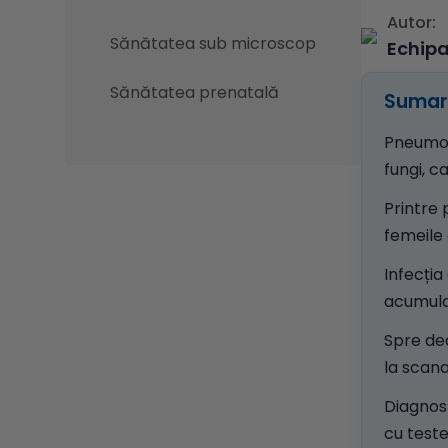
Autor:
Sănătatea sub microscop
Echip
Sănătatea prenatală
Sumar 
Pneumoni
fungi, c
Printre 
femeile 
Infecția
acumular
Spre de
la scan
Diagnos
cu test