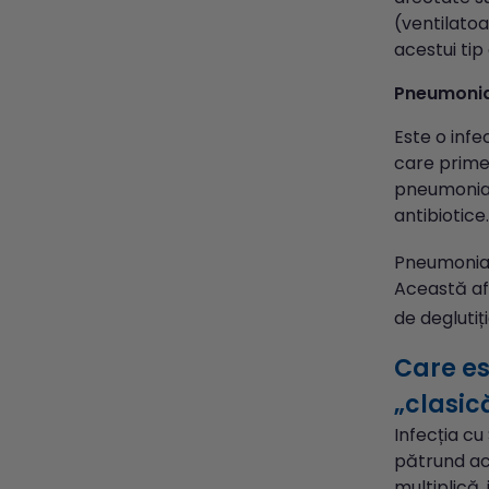
(ventilatoa
acestui ti
Pneumoni
Este o infe
care primes
pneumonia d
antibiotice.
Pneumoni
Această af
de deglutiț
Care es
„clasic
Infecția cu
pătrund acc
multiplică