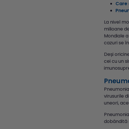
Care 
Pneum
La nivel m
milioane de
Mondiale a
cazuri se î
Deși oricin
cei cu un s
imunosupres
Pneum
Pneumonia p
virusurile 
uneori, ace
Pneumonia e
dobândită i