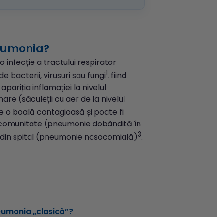
eumonia
?
o infecție a tractului respirator
1
de bacterii, virusuri sau fungi
, fiind
pariția inflamației la nivelul
are (săculeții cu aer de la nivelul
te o boală contagioasă și poate fi
 comunitate (pneumonie dobândită în
3
din spital (pneumonie nosocomială)
.
neumonia „clasică”?