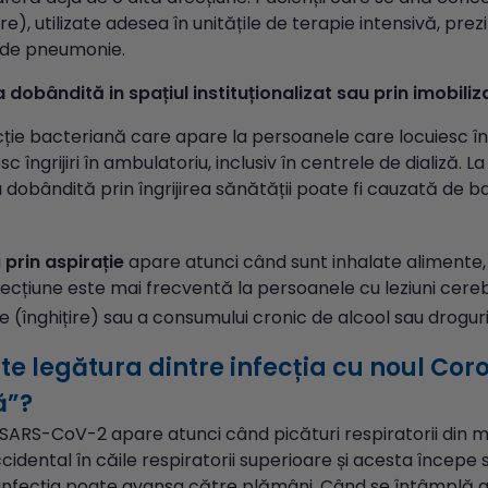
re), utilizate adesea în unitățile de terapie intensivă, pre
p de pneumonie.
a
dobândită in spațiul instituționalizat sau prin imobiliz
cție bacteriană care apare la persoanele care locuiesc în 
c îngrijiri în ambulatoriu, inclusiv în centrele de dializă. 
obândită prin îngrijirea sănătății poate fi cauzată de ba
a
prin aspirație
apare atunci când sunt inhalate alimente, 
ecțiune este mai frecventă la persoanele cu leziuni cereb
ie (înghițire) sau a consumului cronic de alcool sau drogur
te legătura dintre infecția cu noul Co
ă”?
 SARS-CoV-2 apare atunci când picături respiratorii din med
idental în căile respiratorii superioare și acesta începe 
, infecția poate avansa către plămâni. Când se întâmplă a