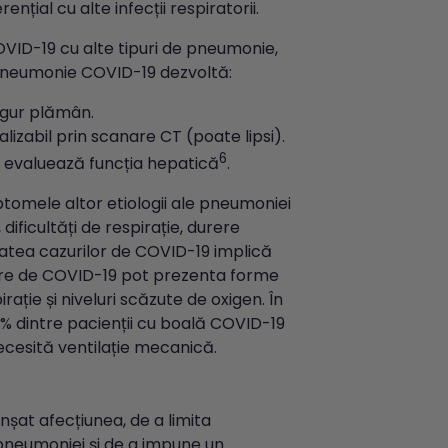
țial cu alte infecții respiratorii.
OVID-19 cu alte tipuri de pneumonie,
u pneumonie COVID-19 dezvoltă:
ngur plămân.
lizabil prin scanare CT (poate lipsi).
6
re evaluează funcția hepatică
.
ptomele altor etiologii ale pneumoniei
dificultăți de respirație, durere
tatea cazurilor de COVID-19 implică
re de COVID-19 pot prezenta forme
ie și niveluri scăzute de oxigen. În
% dintre pacienții cu boală COVID-19
necesită ventilație mecanică.
nșat afecțiunea, de a limita
 pneumoniei și de a impune un