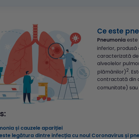
Ce este pn
Pneumonia
este 
inferior, produsă 
caracterizată de a
alveolelor pulmon
2
plămânilor)
. Es
contractată din
comunitate) sau 
s:
onia și cauzele apariției
este legătura dintre infecția cu noul Coronavirus și p