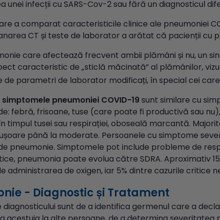
 unei infecții cu SARS-Cov-2 sau fără un diagnosticul diferen
are a comparat caracteristicile clinice ale pneumoniei C
canarea CT și teste de laborator a arătat că pacienții c
onie care afectează frecvent ambii plămâni și nu, un si
ect caracteristic de „sticlă măcinată” al plămânilor, vizua
e de parametri de laborator modificați, în special cei ca
i simptomele pneumoniei COVID-19
sunt similare cu sim
ude: febră, frisoane, tuse (care poate fi productivă sau nu), 
n timpul tusei sau respirației, oboseală marcantă. Majori
șoare până la moderate. Persoanele cu simptome seve
de pneumonie. Simptomele pot include probleme de respiraț
ritice, pneumonia poate evolua către SDRA. Aproximativ 15
e administrarea de oxigen, iar 5% dintre cazurile critice 
ie - Diagnostic și Tratament
 diagnosticului sunt de a identifica germenul care a decla
a acestuia la alte persoane, de a determina severitatea