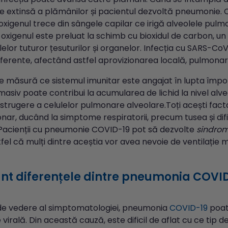
e extinsă a plămânilor și pacientul dezvoltă pneumonie. C
, oxigenul trece din sângele capilar ce irigă alveolele pulmon
 oxigenul este preluat la schimb cu bioxidul de carbon, un 
ulelor tuturor țesuturilor și organelor. Infecția cu SARS-Co
aferente, afectând astfel aprovizionarea locală, pulmonar
e măsură ce sistemul imunitar este angajat în lupta împotr
masiv poate contribui la acumularea de lichid la nivel alv
distrugere a celulelor pulmonare alveolare.Toți acești fact
nar, ducând la simptome respiratorii, precum tusea și difi
 Pacienții cu pneumonie COVID-19 pot să dezvolte
sindrom
fel că mulți dintre aceștia vor avea nevoie de ventilație 
nt diferențele dintre pneumonia COVI
de vedere al simptomatologiei, pneumonia
COVID-19
poate
irală. Din această cauză, este dificil de aflat cu ce tip 