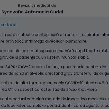
Revizuit medical de
a Synevo
Dr. Antoanela Curici
articol
a este o infecție contagioasă a tractului respirator inferi
are provoacă inflamația alveolelor pulmonare.
persoanele cele mai expuse se numără copiii foarte mici, v
gravide și pacienții cu un sistem imunitar slăbit.
 cu
SARS-CoV-2
poate declanșa pneumonia printr-o infl
ea de lichid în alveole, afectând grav transferul de oxige
osebire de alte forme, pneumonia COVID-19 afectează f
area CT un aspect caracteristic de
sticlă măcinată
.
ticul afecțiunii combină metode de imagistică medicală, 
e de laborator complexe pentru identificarea agentului p