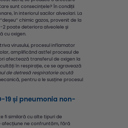
are sunt consecințele? În condiții
are, în interiorul sacilor alveolari. La
‘’deșeu’’ chimic gazos, provenit de la
V-2 poate deteriora alveolele și
ă cu oxigen.
iva virusului, procesul inflamator
eolar, amplificând astfel procesul de
ori afectează transferul de oxigen la
cultăți în respirație, ce se agravează
ul de detresă respiratorie acută
mecanică, pentru a le susține procesul
D-19 și pneumonia non-
 fi similară cu alte tipuri de
de afecțiune ne confruntăm, fără