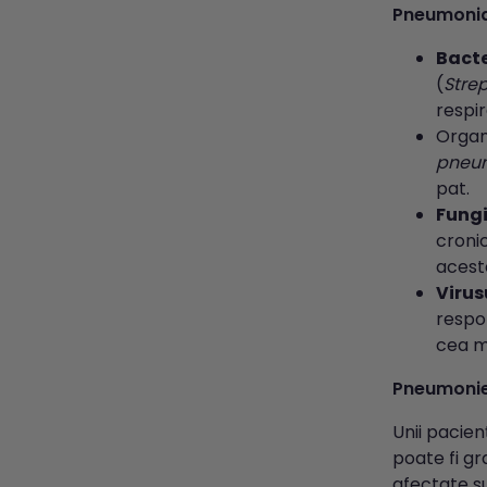
Pneumoni
Bacte
(
Stre
respir
Organ
pneu
pat.
Fungi
cronic
acest
Virus
respon
cea m
Pneumonie
Unii pacien
poate fi gr
afectate su