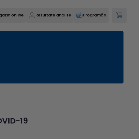
azin online
Rezultate analize
Programări
OVID-19