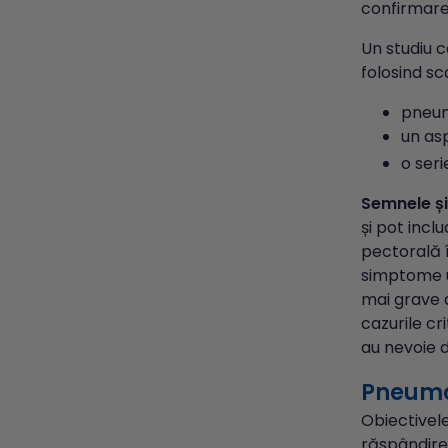
confirmarea
Un studiu c
folosind s
pneum
un asp
o seri
Semnele ș
și pot incl
pectorală î
simptome u
mai grave 
cazurile c
au nevoie d
Pneumon
Obiectivele
răspândire