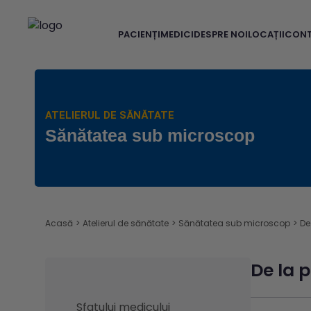
PACIENȚI
MEDICI
DESPRE NOI
LOCAȚII
CON
ATELIERUL DE SĂNĂTATE
Sănătatea sub microscop
Acasă
>
Atelierul de sănătate
>
Sănătatea sub microscop
>
De
De la 
Sfatului medicului