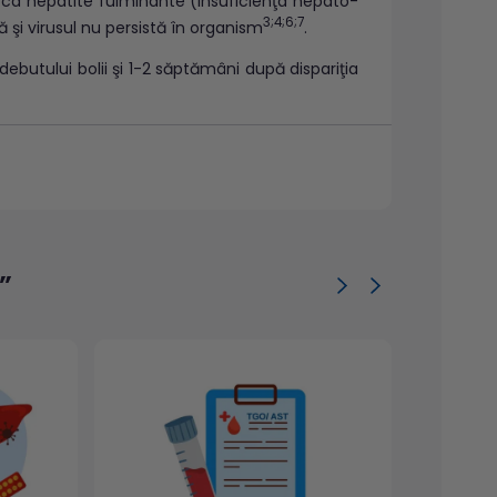
) ca hepatite fulminante (insuficienţa hepato-
3;4;6;7
 şi virusul nu persistă în organism
.
ebutului bolii şi 1-2 săptămâni după dispariţia
rciale pun în evidenţă anticorpii de tip IgM şi
apariţia IgG. Anti-HAV-IgM apar concomitent cu
2;4
şi devin nedetectabili după 6 luni
. Anticorpii
oadei infecţiei acute cu VHA, cand predomină
”
şi sunt de regulă detectabili tot restul vieţii
enţa lor indică o expunere anterioară la VHA,
; anti-HAV-IgG sunt puşi în evidenţă în ser la 2
3;7
obuline
; titrul anticorpilor postinfecţie este
6
c: < 45 mUI/mL
.
Anti-HAV-IgG transferaţi de la
3
te vârsta de 1 an
.