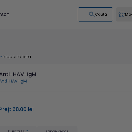
Mag
TACT
Caută
înapoi la lista
Anti-HAV-IgM
Anti-HAV-IgM
Preț: 68.00 lei
Durata 1 zi
*
sânge venos