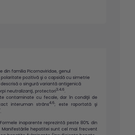
te din familia Picornaviridae, genul
laritate pozitivă şi o capsidă cu simetrie
t descrisă o singură variantă antigenică
3;4;6
pi neutralizanţi, protectori
.
nte contaminate cu fecale, dar în condiţii de
4;6
tact interuman strâns
; este raportată şi
7
.
). Formele inaparente reprezintă peste 80% din
. Manifestările hepatitei sunt cel mai frecvent