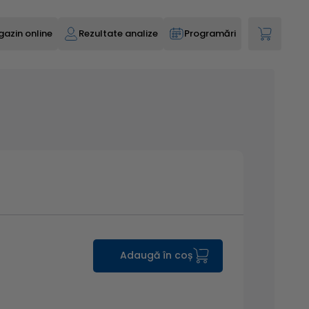
azin online
Rezultate analize
Programări
Adaugă în coș