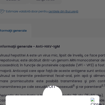
* Estimare valabilă doar pentru
centrele din București
nformaţii generale
Informaţii generale - Anti-HAV-IgM
Virusul hepatitei A este un virus mic, lipsit de înveliş, ce face par
Hepatovirus; este alcătuit dintr-un genom ARN monocatenar de po
icosaedrică; în funcţie de proteinele capsidale (VP1 – VP3) a fos
majoră. Anticorpii care apar faţă de aceste antigene sunt anticor
Virusul se transmite predominat fecal-oral, prin apă şi alime
mare promiscuitate este posibilă transmiterea şi prin con
6
3;
transmiterea pe cale sexuală la homosexuali
şi rar parenteral
Perioada de incubaţie a bolii este în medie 28 zile (15-60 zile
cazurile înregistrate la copii; cu vârsta numărul acestora scade