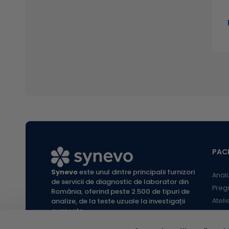
PACI
Synevo
este unul dintre principalii furnizori
Anali
de servicii de diagnostic de laborator din
Preg
România, oferind peste 2.500 de tipuri de
Ateli
analize, de la teste uzuale la investigații
avansate.
Infor
Locaț