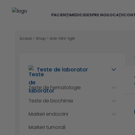
PACIENȚI
MEDICI
DESPRE NOI
LOCAȚII
CON
Acasă
>
Shop
>
Anti-HAV-IgM
Teste de laborator
Teste de hematologie
Teste de biochimie
Markeri endocrini
Markeri tumorali