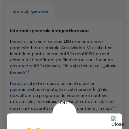
Informaţii generale
Informații generale Antigen Norovirus
Norovirusurile sunt virusuri ARN monocatenare
aparținând familiei virale Caliciviridae. Virusul a fost
identificat pentru prima dată în anul 1968, atunci
când a fost confirmat ca fiind cauza unui focar de
gastroenterită
în Norwalk, Ohio și a fost numit „virusul
1
Norwalk”
.
Norovirusul
este o cauză comună a bolilor
gastrointestinale acute, la nivel mondial. În țările
dezvoltate cu programe de vaccinare împotriva
rotavirusului, norovirusul depășește rotavirusul, fiind
1,2
cea mai frecventă cauză a gastroenteritei, la copil
.
Simptomele comune ale infecției cu
norovirus
includ
greață, vărsături și diaree. Există șapte genogrupuri
cunoscute de
norovirus
, dar genogrupurile I și II sunt