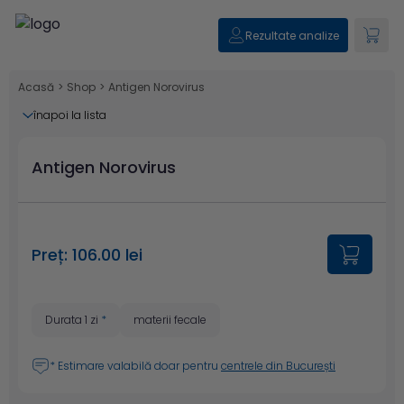
Rezultate analize
Acasă
>
Shop
>
Antigen Norovirus
înapoi la lista
Antigen Norovirus
Preț: 106.00 lei
Durata 1 zi
*
materii fecale
* Estimare valabilă doar pentru
centrele din București