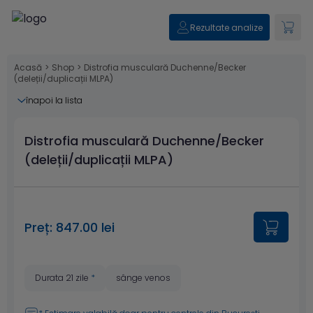
Rezultate analize
Acasă
>
Shop
>
Distrofia musculară Duchenne/Becker
(deleții/duplicații MLPA)
înapoi la lista
Distrofia musculară Duchenne/Becker
(deleții/duplicații MLPA)
Preț: 847.00 lei
Durata 21 zile
*
sânge venos