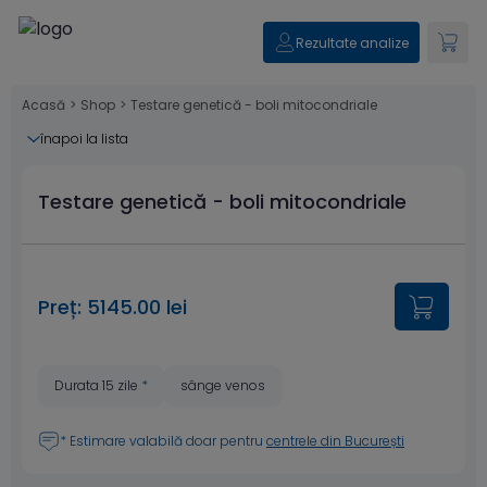
Rezultate analize
Acasă
>
Shop
>
Testare genetică - boli mitocondriale
înapoi la lista
Testare genetică - boli mitocondriale
Preț: 5145.00 lei
Durata 15 zile
*
sânge venos
* Estimare valabilă doar pentru
centrele din București