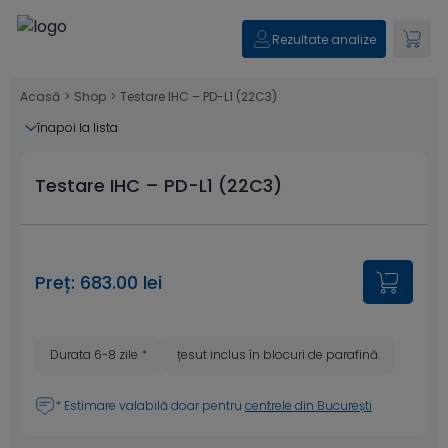
Rezultate analize
Acasă
>
Shop
>
Testare IHC – PD-L1 (22C3)
înapoi la lista
Testare IHC – PD-L1 (22C3)
Preț: 683.00 lei
Durata 6-8 zile
*
țesut inclus în blocuri de parafină.
* Estimare valabilă doar pentru
centrele din București