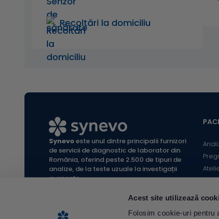
Recoltări la domiciliu
PACI
Synevo
este unul dintre principalii furnizori
Anali
de servicii de diagnostic de laborator din
Preg
România, oferind peste 2.500 de tipuri de
Ateli
analize, de la teste uzuale la investigații
avansate.
Infor
Locaț
Acest site utilizează cook
Calc
All rights reserved Synevo Romania.
Folosim cookie-uri pentru a 
Termeni și condiții website |