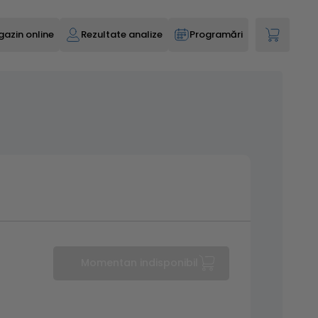
azin online
Rezultate analize
Programări
Momentan indisponibil