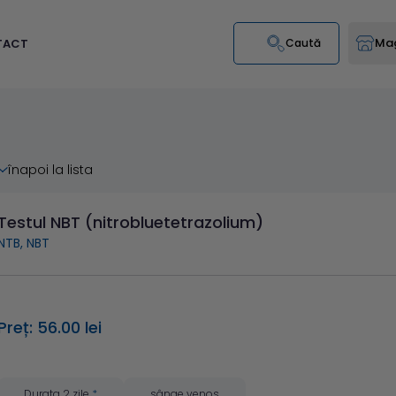
Mag
TACT
Caută
înapoi la lista
Testul NBT (nitrobluetetrazolium)
NTB, NBT
Preț: 56.00 lei
Durata 2 zile
*
sânge venos