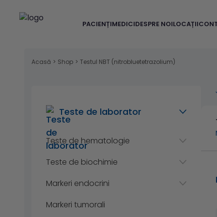
PACIENȚI
MEDICI
DESPRE NOI
LOCAȚII
CON
Acasă
>
Shop
>
Testul NBT (nitrobluetetrazolium)
Teste de laborator
Teste de hematologie
Teste de biochimie
Markeri endocrini
Markeri tumorali