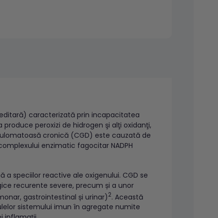
ditară) caracterizată prin incapacitatea
produce peroxizi de hidrogen şi alţi oxidanţi,
anulomatoasă cronică (CGD) este cauzată de
e complexului enzimatic fagocitar NADPH
 a speciilor reactive ale oxigenului. CGD se
ungice recurente severe, precum și a unor
2
onar, gastrointestinal și urinar)
. Această
elor sistemului imun în agregate numite
 inflamaţii.