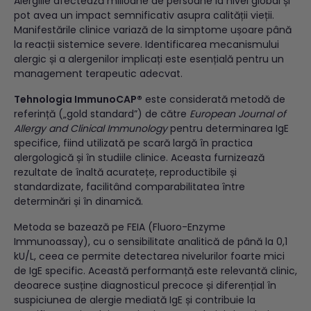
Alergiile afectează milioane de persoane la nivel global și
pot avea un impact semnificativ asupra calității vieții.
Manifestările clinice variază de la simptome ușoare până
la reacții sistemice severe. Identificarea mecanismului
alergic și a alergenilor implicați este esențială pentru un
management terapeutic adecvat.
Tehnologia ImmunoCAP®
este considerată metodă de
referință („gold standard”) de către
European Journal of
Allergy and Clinical Immunology
pentru determinarea IgE
specifice, fiind utilizată pe scară largă în practica
alergologică și în studiile clinice. Aceasta furnizează
rezultate de înaltă acuratețe, reproductibile și
standardizate, facilitând comparabilitatea între
determinări și în dinamică.
Metoda se bazează pe FEIA (Fluoro-Enzyme
Immunoassay), cu o sensibilitate analitică de până la 0,1
kU/L, ceea ce permite detectarea nivelurilor foarte mici
de IgE specific. Această performanță este relevantă clinic,
deoarece susține diagnosticul precoce și diferențial în
suspiciunea de alergie mediată IgE și contribuie la