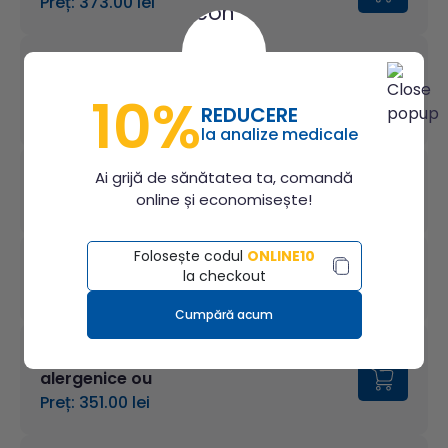
Preț: 373.00 lei
Panel alergeni – alergeni de casa
(indoor allergens)
10%
REDUCERE
Preț: 356.00 lei
la analize medicale
Ai grijă de sănătatea ta, comandă
Panel alergeni alimentari
online și economisește!
Preț: 506.00 lei
Folosește codul
ONLINE10
Panel alergeni eczema
la checkout
Preț: 457.00 lei
Cumpără acum
Panel alergeni – componente
alergenice ou
Preț: 351.00 lei