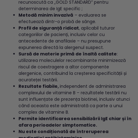
recunoscută ca „GOLD STANDARD” pentru
determinarea de IgE specific ;
Metodă minim invazivă
– evaluarea se
efectuează dintr-o probă de sânge.
Profil de siguranță ridicat
, aplicabil tuturor
categoriilor de pacienți, inclusiv celor cu
antecedente de anafilaxie – nu presupune
expunerea directă la alergenul suspect.
Sursă de materie primă de înaltă calitate
:
utilizarea moleculelor recombinante minimizează
riscul de coextragere a altor componente
alergenice, contribuind la creșterea specificității și
acurateței testării.
Rezultate fiabile,
independent de administrarea
complexului de vitamine B – rezultatele testării nu
sunt influențate de prezența biotinei, inclusiv atunci
când aceasta este administrată ca parte a unui
complex de vitamine B.
Permite identificarea sensibilizării IgE chiar și în
afara perioadelor simptomatice.
Nu este condiționată de întreruperea