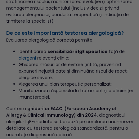
stratificarea riscului, monitorizarea evoluției și optimizarea
managementului pacientului (inclusiv decizii privind
evitarea alergenului, conduita terapeutică și indicația de
trimitere la specialist).
De ce este importantă testarea alergologică?
Evaluarea alergologică corectă permite:
Identificarea
sensibilizării IgE specifice
față de
alergeni
relevanți clinic;
Ghidarea măsurilor de evitare țintită, prevenind
expuneri nejustificate și diminuând riscul de reacții
alergice severe;
Alegerea unui plan terapeutic personalizat;
Monitorizarea răspunsului la tratament și a eficienței
imunoterapiei.
Conform
ghidurilor EAACI (European Academy of
Allergy & Clinical Immunology) din 2024,
diagnosticul
alergiilor IgE-mediate se bazează pe corelarea anamnezei
detaliate cu testarea serologică standardizată, pentru o
acuratețe diagnostică optimă.