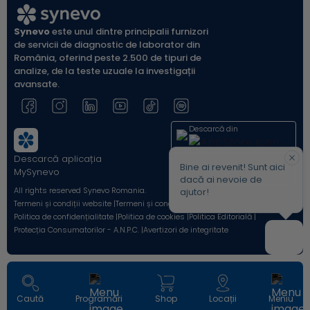
Synevo
este unul dintre principalii furnizori
de servicii de diagnostic de laborator din
România, oferind peste 2.500 de tipuri de
analize, de la teste uzuale la investigații
avansate.
Descarcă din
Descarcă aplicația
Acum pe
Bine ai revenit! Sunt aici
MySynevo
dacă ai nevoie de
All rights reserved Synevo Romania.
ajutor!
Termeni și condiții website |
Termeni și condiții Shop Online |
Politica de confidențialitate |
Politica de cookies |
Politica Editorială |
Protecția Consumatorilor - A.N.P.C. |
Avertizori de integritate
Caută
Programări
Shop
Locații
Meniu