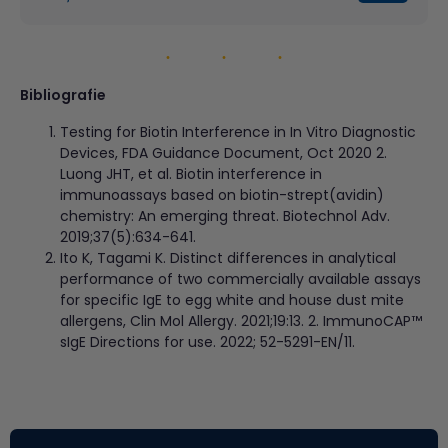
Bibliografie
Testing for Biotin Interference in In Vitro Diagnostic
Devices, FDA Guidance Document, Oct 2020 2.
Luong JHT, et al. Biotin interference in
immunoassays based on biotin-strept(avidin)
chemistry: An emerging threat. Biotechnol Adv.
2019;37(5):634-641.
Ito K, Tagami K. Distinct differences in analytical
performance of two commercially available assays
for specific IgE to egg white and house dust mite
allergens, Clin Mol Allergy. 2021;19:13. 2. ImmunoCAP™
sIgE Directions for use. 2022; 52-5291-EN/11.