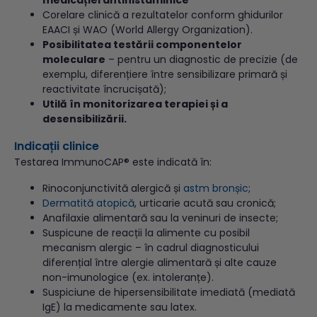
medicației antihistaminice
Corelare clinică a rezultatelor conform ghidurilor
EAACI și WAO (World Allergy Organization).
Posibilitatea testării componentelor
moleculare
– pentru un diagnostic de precizie (de
exemplu, diferențiere între sensibilizare primară și
reactivitate încrucișată);
Utilă în monitorizarea terapiei și a
desensibilizării.
Indicații clinice
Testarea ImmunoCAP® este indicată în:
Rinoconjunctivită alergică și
astm bronșic
;
Dermatită atopică
, urticarie acută sau cronică;
Anafilaxie alimentară sau la veninuri de insecte;
Suspicune de reacții la alimente cu posibil
mecanism alergic – în cadrul diagnosticului
diferențial între alergie alimentară și alte cauze
non-imunologice (ex. intoleranțe).
Suspiciune de hipersensibilitate imediată (mediată
IgE) la medicamente sau latex.