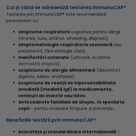
Cui și când se adresează testarea ImmunoCAP®
Testarea prin ImmunoCAP® este recomandată
persoanelor cu:
simptome respiratorii
sugestive pentru alergii
(rinoree, tuse, strănut, wheezing, dispnee);
simptomatologie respiratorie sezonieră
sau
persistentă, fără etiologie clară;
manifestări cutanate
(urticarie, eczeme,
dermatită atopică
);
suspiciune de alergie alimentară
(disconfort
digestiv, edem, anafilaxie);
suspiciune de reacții de hipersensibilitate
imediată
(mediată IgE) la medicamente,
veninuri de insecte sau latex
antecedente familiale de atopie, în special la
copii
– pentru evaluare timpurie și prevenție
.
Beneficiile testării prin ImmunoCAP®
Acuratețe și standardizare internațională
–