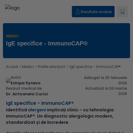
Rezultate analize
MEDICI
IgE specifice - ImmunoCAP®
Acasă
>
Medici
>
Profile afecțiuni
>
IgE specifice - ImmunoCAP®
Autor:
Adăugat la 25 februarie
Echipa Synevo
2026
Revizuit medical de
Actualizat la 03 martie
Dr. Antoanela Curici
2026
IgE specifice - ImmunoCAP®
Identifică
alergeni
implicați clinic – cu tehnologia
ImmunoCAP®
.
Un diagnostic alergologic modern,
standardizat și de încredere
.