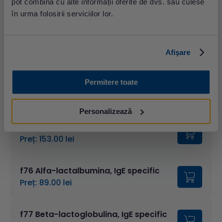
pot combina cu alte informații oferite de dvs. sau culese
Preț: 98.00 lei
în urma folosirii serviciilor lor.
f27 Carne de vita, IgE specific
Preț: 98.00 lei
Afişare
f284 Carne de curcan, IgE specific
Permitere toate
Preț: 98.00 lei
Personalizează
f245 Ou (albus, galbenus), IgE specific
Preț: 153.00 lei
f76 Alfa-lactalbumina, IgE specific
Preț: 89.00 lei
f77 Beta-lactoglobulina, IgE specific