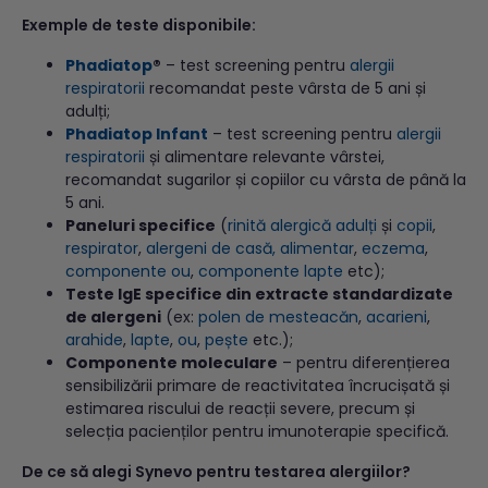
Exemple de teste disponibile:
Phadiatop
®
– test screening pentru
alergii
respiratorii
recomandat peste vârsta de 5 ani și
adulți;
Phadiatop Infant
– test screening pentru
alergii
respiratorii
și alimentare relevante vârstei,
recomandat sugarilor și copiilor cu vârsta de până la
5 ani.
Paneluri specifice
(
rinită alergică adulți
și
copii
,
respirator
,
alergeni de casă, alimentar
,
eczema
,
componente ou
,
componente lapte
etc);
Teste IgE specifice din extracte standardizate
de alergeni
(ex:
polen de mesteacăn
,
acarieni
,
arahide
,
lapte
,
ou
,
pește
etc.);
Componente moleculare
– pentru diferențierea
sensibilizării primare de reactivitatea încrucișată și
estimarea riscului de reacții severe, precum și
selecția pacienților pentru imunoterapie specifică.
De ce să alegi Synevo pentru testarea alergiilor?