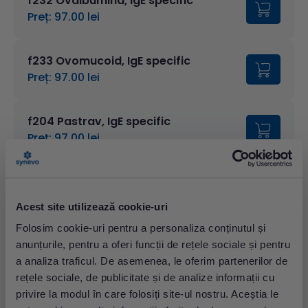
f232 Ovalbumina, IgE specific
Preț: 97.00 lei
f233 Ovomucoid, IgE specific
Preț: 97.00 lei
f204 Pastrav, IgE specific
Preț: 97.00 lei
f202 Anacard (caju), IgE specific
Preț: 102.00 lei
Acest site utilizează cookie-uri
Folosim cookie-uri pentru a personaliza conținutul și
f323 Conalbumina, IgE specific
anunțurile, pentru a oferi funcții de rețele sociale și pentru
Preț: 102.00 lei
a analiza traficul. De asemenea, le oferim partenerilor de
rețele sociale, de publicitate și de analize informații cu
privire la modul în care folosiți site-ul nostru. Aceștia le
f83 Carne de pui, IgE specific