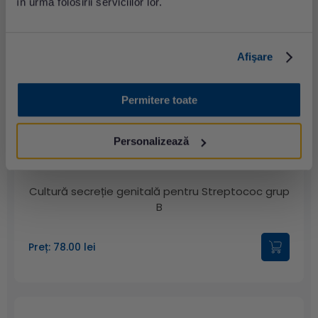
în urma folosirii serviciilor lor.
Cultură secreție uretrală (cu antibiogramă după
Afişare
caz)
Permitere toate
Preț: 76.00 lei
Personalizează
Cultură secreție genitală pentru Streptococ grup
B
Preț: 78.00 lei