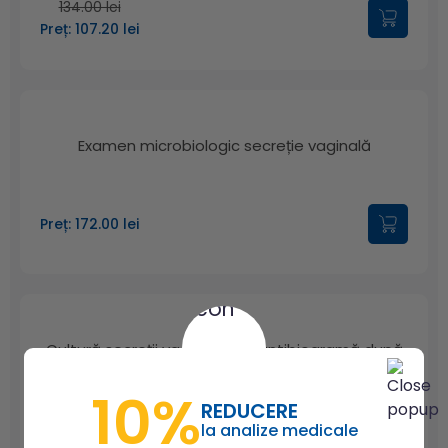
134.00 lei
Preț: 107.20 lei
Examen microbiologic secreție vaginală
Preț: 172.00 lei
Cultură secreții vaginale (cu antibiogramă după
caz)
10%
REDUCERE
Preț: 74.00 lei
la analize medicale