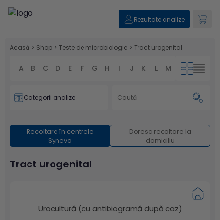
Rezultate analize
Acasă
>
Shop
>
Teste de microbiologie
>
Tract urogenital
A
B
C
D
E
F
G
H
I
J
K
L
M
N
O
P
Categorii analize
Recoltare în centrele
Doresc recoltare la
Synevo
domiciliu
Tract urogenital
Urocultură (cu antibiogramă după caz)