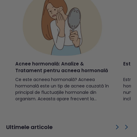
Acnee hormonală: Analize &
Estro
Tratament pentru acneea hormonală
Ce este acneea hormonală? Acneea
Estrog
hormonală este un tip de acnee cauzată în
hormon
principal de fluctuațiile hormonale din
numero
organism. Aceasta apare frecvent la
inclus
adolescenți, femei adulte (mai ales în
semnifi
timpul menstruației, sarcinii, menopauzei
emoționale. Cuprins:
sau ca urmare a sindromului ovarelor
Care s
polichistice – SOP), dar poate afecta și
Cum fl
Ultimele articole
bărbații. Cuprins: Ce este...
menstr