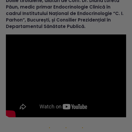
bolile tiroidiene, alături de Conf. Dr. Diana Loreta
Păun, medic primar Endocrinologie Clinică în
cadrul Institutului Național de Endocrinologie “C. I.
Parhon”, București, și Consilier Prezidențial în
Departamentul Sănătate Publică.