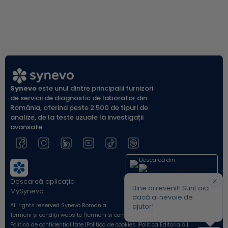
cunoscute, care prin combinație pot
indicat
determina 8 grupe sanguine:A Rh pozitiv
diabet
(A+)A Rh negativ (A-)B Rh pozitiv (B+)B Rh
populației a
negativ (B-)AB Rh pozitiv...
glicem
glicemi
Synevo
este unul dintre principalii furnizori
de servicii de diagnostic de laborator din
România, oferind peste 2.500 de tipuri de
analize, de la teste uzuale la investigații
avansate.
Descarcă din
Descarcă aplicația
Acum pe
Bine ai revenit! Sunt aici
MySynevo
dacă ai nevoie de
All rights reserved Synevo Romania.
ajutor!
Termeni și condiții website |
Termeni și condiții Shop Online |
Politica de confidențialitate |
Politica de cookies |
Politica Editorială |