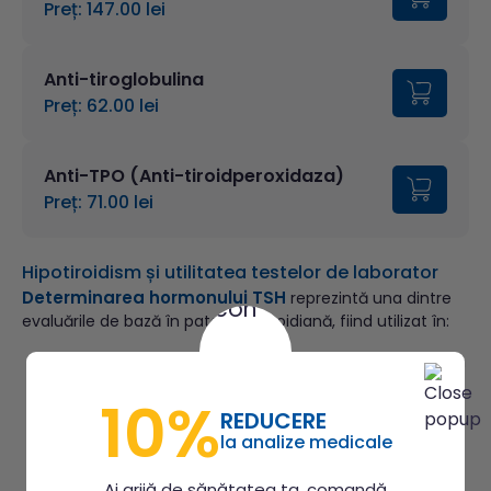
Preț: 147.00 lei
Anti-tiroglobulina
Preț: 62.00 lei
Anti-TPO (Anti-tiroidperoxidaza)
Preț: 71.00 lei
Hipotiroidism și utilitatea testelor de laborator
Determinarea hormonului TSH
reprezintă una dintre
evaluările de bază în patologia tiroidiană, fiind utilizat în:
screening diagnostic pentru disfuncțiile tiroidiene, în
prezența unor minime simptome ce sugerează
10%
acest lucru;
REDUCERE
screeningul neonatal al nou-născuților în ziua 3-a
la analize medicale
de viață;
monitorizarea terapiei de substituție, la pacienții cu
Ai grijă de sănătatea ta, comandă