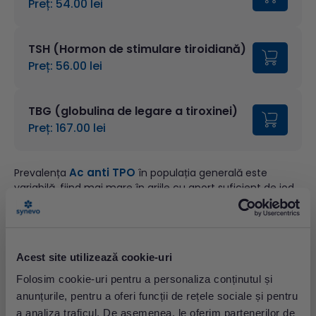
Preț: 54.00 lei
TSH (Hormon de stimulare tiroidiană)
Preț: 56.00 lei
TBG (globulina de legare a tiroxinei)
Preț: 167.00 lei
Ac anti TPO
Prevalența
în populația generală este
variabilă, fiind mai mare în ariile cu aport suficient de iod
(11%) comparativ cu cele cu carență de iod (6%). Titrurile
crescute ale
Ac anti TPO
sunt sugestive pentru:
Diagnosticul bolii tiroidiene autoimune;
Acest site utilizează cookie-uri
Hipotiroidismul
este un sindrom clinic cauzat de
Folosim cookie-uri pentru a personaliza conținutul și
deficitul de hormoni tiroidieni, care duce, treptat, la o
anunțurile, pentru a oferi funcții de rețele sociale și pentru
încetinire generalizată a proceselor metabolice, fiind cea
a analiza traficul. De asemenea, le oferim partenerilor de
mai frecventă tulburare a funcției tiroidiene, cu o