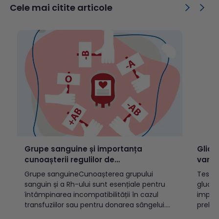
Cuprins: Ce este omega-3?Ce sunt acizii
unele 
Cele mai citite articole
grași esențiali?Rolul omega-3 în
import
organismTipuri de acizi grași omega-
produs
3ALAEPADHAOmega-3...
catal
pentru
Grupe sanguine și importanța
Glice
cunoașterii regulilor de
varst
incompatibilitate
Grupe sanguineCunoașterea grupului
Testul
sanguin și a Rh-ului sunt esențiale pentru
glucoz
întâmpinarea incompatibilității în cazul
implic
transfuziilor sau pentru donarea sângelui.
prelev
Există două sisteme OAB și Rh, cele mai
(vacut