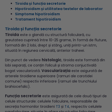
Tiroida și funcția secretorie
Hipotiroidism și utilitatea testelor de laborator
Simptome hipotiroidism
Tratament hipotiroidism
Tiroida și funcția secretorie
Tiroida
este o glandă cu structură foliculară, cu
greutatea cuprinsă între 10-25 grame, în formă de fluture,
formată din 2 lobi, drept și stâng, uniți printr-un istm,
situată în regiunea cervicală, anterior traheei.
histologic
Din punct de vedere
, tiroida este formată din
lobi separați, ce conțin foliculi și stroma conjuctivală
Vascularizația
bogat vascularizată.
este asigurată de
arterele tiroidiene superioare (ramuri ale carotidei
comune) respectiv inferioare (ramuri ale trunchiului
brahiocefalic).
Funcția secretorie
este asigurată de cele două tipuri de
celule structurale: celulele foliculare, responsabile de
secreția hormonilor tiroidieni
T3
și
T4
, respectiv celulele
parafoliculare, situate în afara structurilor foliculare,