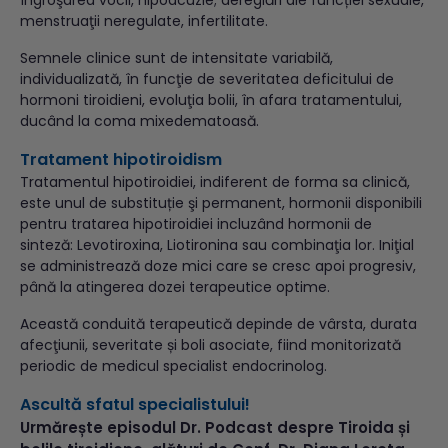
menstruaţii neregulate, infertilitate.
Semnele clinice sunt de intensitate variabilă,
individualizată, în funcţie de severitatea deficitului de
hormoni tiroidieni, evoluţia bolii, în afara tratamentului,
ducând la coma mixedematoasă.
Tratament hipotiroidism
Tratamentul hipotiroidiei, indiferent de forma sa clinică,
este unul de substituție şi permanent, hormonii disponibili
pentru tratarea hipotiroidiei incluzând hormonii de
sinteză: Levotiroxina, Liotironina sau combinaţia lor. Iniţial
se administrează doze mici care se cresc apoi progresiv,
până la atingerea dozei terapeutice optime.
Această conduită terapeutică depinde de vârsta, durata
afecţiunii, severitate și boli asociate, fiind monitorizată
periodic de medicul specialist endocrinolog.
Ascultă sfatul specialistului!
Urmărește episodul Dr. Podcast despre Tiroida și