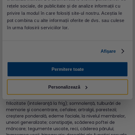
prevalență de 2-5% în populația generală. Totodată, un
rețele sociale, de publicitate și de analize informații cu
hipotiroidism primar are o răspândire mare în populaţie,
privire la modul în care folosiți site-ul nostru. Aceștia le
cu o incidenţă şi o prevalenţă crescută în regiunile cu
pot combina cu alte informații oferite de dvs. sau culese
deficit în iod.
în urma folosirii serviciilor lor.
Simptome hipotiroidism
Cea mai frecventă situaţie întâlnită în practica clinică
este hipotiroidia periferică, determinată de afectarea
Afişare
glandei tiroide, astfel încât, în funcţie de evoluţie,
hipotiroidia recunoaşte:
Permitere toate
hipotiroidism subclinic (
TSH mărit
,
fT4 normal
) și
forma sa clinică (
TSH crescut
şi
T4
,
T3 scăzute
).
Personalizează
Tabloul clinic este caracterizat de: fatigabilitate
progresivă la efort, astenie musculară (oboseală);
frilozitate (intoleranţă la frig); somnolență, tulburări de
memorie şi concentrare, cefalee; artralgii, parestezii;
creștere ponderală, edeme faciale, la nivelul membrelor,
uneori generalizate; constipaţie, scăderea poftei de
mâncare; tegumente uscate, reci, căderea părului;
îngroşarea vocii, hipoacuzie; dereglări ale funcției sexuale,