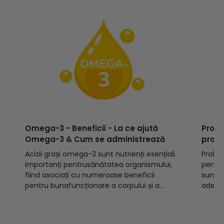
diferit
Omega-3 - Beneficii - La ce ajută
Probio
Omega-3 & Cum se administrează
probi
Acizii grași omega-3 sunt nutrienți esențiali
Probio
importanți pentrusănătatea organismului,
pentru
fiind asociați cu numeroase beneficii
suntco
pentru bunafuncționare a corpului și a
adecva
creierului. Dealtfel, acizii grași omega-3 se
comerc
numără printre nutrienții cel mai
bacter
intensstudiați în cercetarea nutrițională.
drojdi