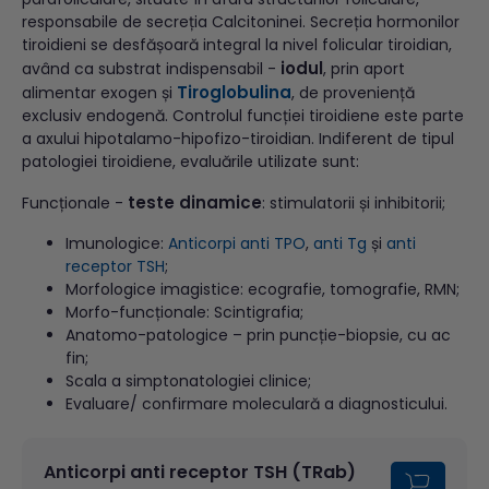
responsabile de secreția Calcitoninei. Secreția hormonilor
tiroidieni se desfășoară integral la nivel folicular tiroidian,
iodul
având ca substrat indispensabil -
, prin aport
Tiroglobulina
alimentar exogen și
, de proveniență
exclusiv endogenă. Controlul funcției tiroidiene este parte
a axului hipotalamo-hipofizo-tiroidian. Indiferent de tipul
patologiei tiroidiene, evaluările utilizate sunt:
teste dinamice
Funcționale -
: stimulatorii și inhibitorii;
Imunologice:
Anticorpi anti TPO
,
anti Tg
și
anti
receptor TSH
;
Morfologice imagistice: ecografie, tomografie, RMN;
Morfo-funcționale: Scintigrafia;
Anatomo-patologice – prin puncție-biopsie, cu ac
fin;
Scala a simptonatologiei clinice;
Evaluare/ confirmare moleculară a diagnosticului.
Anticorpi anti receptor TSH (TRab)