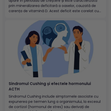
apare în perioada de creștere și este caracterizată
prin mineralizarea deficitară a oaselor, cauzată de
carența de vitamină D. Acest deficit este corelat cu
valori modificate ale calciului și fosforului (care vor
influența absorbția sa) precum și cu factori genetici
predispozanți. Cuprins:Totul despre...
Sindromul Cushing și efectele hormonului
ACTH
Sindromul Cushing include simptomele asociate cu
expunerea pe termen lung a organismului, la excesul
de cortizol (hormonul de stres) sau derivați de