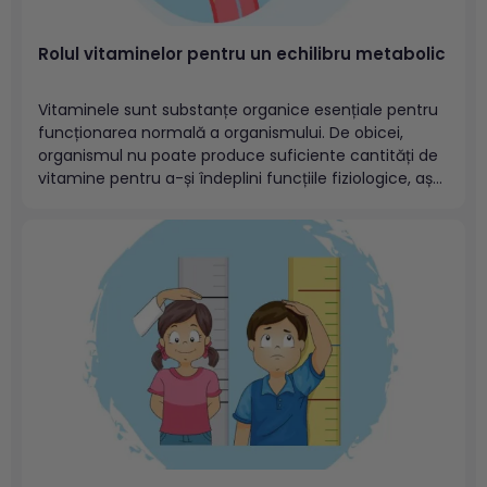
Rolul vitaminelor pentru un echilibru metabolic
Vitaminele sunt substanțe organice esențiale pentru
funcționarea normală a organismului. De obicei,
organismul nu poate produce suficiente cantități de
vitamine pentru a-și îndeplini funcțiile fiziologice, așa
că acestea trebuie obținute din alimentație.
Vitaminele sunt implicate într-o varietate de procese
biologice esențiale, cum ar fi menținerea echilibrului
metabolic (metabolismul proteinelor, glucidelor,...