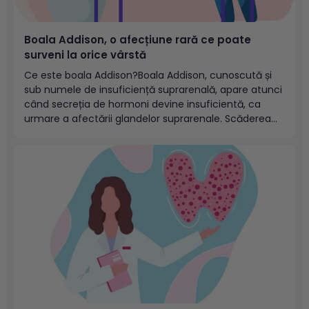
Boala Addison, o afecțiune rară ce poate
surveni la orice vârstă
Ce este boala Addison?Boala Addison, cunoscută și
sub numele de insuficiență suprarenală, apare atunci
când secreția de hormoni devine insuficientă, ca
urmare a afectării glandelor suprarenale. Scăderea
sintezei de hormoni corticosuprarenalieni defineşte
insuficienţa corticosuprarenala (CSR) și aceasta
poate să apară sub două forme majore: forma
primară, când este afectată direct...