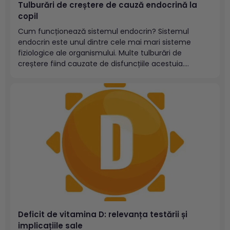
Tulburări de creștere de cauză endocrină la
copil
Cum funcționează sistemul endocrin? Sistemul
endocrin este unul dintre cele mai mari sisteme
fiziologice ale organismului. Multe tulburări de
creștere fiind cauzate de disfuncțiile acestuia.
Sistemul nervos, imunitar și endocrin interacționează
între ele pentru funcționarea și menținerea
homeostaziei corpului, adică a stării interne de
echilibru care asigură un optim de...
Deficit de vitamina D: relevanța testării și
implicațiile sale