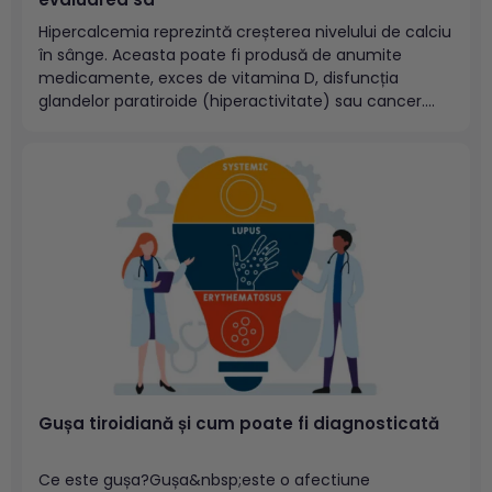
Hipercalcemia reprezintă creșterea nivelului de calciu
în sânge. Aceasta poate fi produsă de anumite
medicamente, exces de vitamina D, disfuncția
glandelor paratiroide (hiperactivitate) sau cancer.
Nivelurile de calciu din sânge sunt controlate, cel mai
frecvent, de glandele paratiroide. Cuprins:
Hipercalcemie – simptome și diagnosticTestul PTHrP
și utilitatea sa în hipercalcemia...
Gușa tiroidiană și cum poate fi diagnosticată
Ce este gușa?Gușa&nbsp;este o afectiune