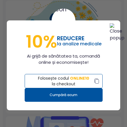
au ca substrat etiologic atât procese inflamatorii, cât
și mecanisme de tip autoimun sau fibrozante.
Cuprins Scurt istoric al...
10%
REDUCERE
la analize medicale
Ai grijă de sănătatea ta, comandă
online și economisește!
Boala Graves: diagnostic clinic și de laborator
Folosește codul
ONLINE10
la checkout
Boala Graves definiție și istoricBoala Graves este una
dintre principalele forme clinice de hipertiroidie de
Cumpără acum
cauză autoimună, având determinism genetic. Se
evidențiază ca fiind o hiperplazie tiroidiană difuză
(gușă) însoțită de o producţie de autoanticorpi anti-
receptor pentru TSH, cu efect predominant
stimulator, determinând astfel un exces periferic de