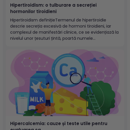
Hipertiroidism: o tulburare a secreției
hormonilor tiroidieni
Hipertiroidism definițieTermenul de hipertiroidie
descrie secreția excesivă de hormoni tiroidieni, iar
complexul de manifestări clinice, ce se evidențiază la
nivelul unor țesuturi țintă, poartă numele
de&nbsp;tireotoxicoză.Tireotoxicoza are o prevalență
de aproximativ 1% în populaţia generală, mai frecvent
întâlnită la femei, comparativ cu bărbații.
Hipertiroidismul apare, de obicei pe fondul unor...
Hipercalcemia: cauze și teste utile pentru
evaluarea sa