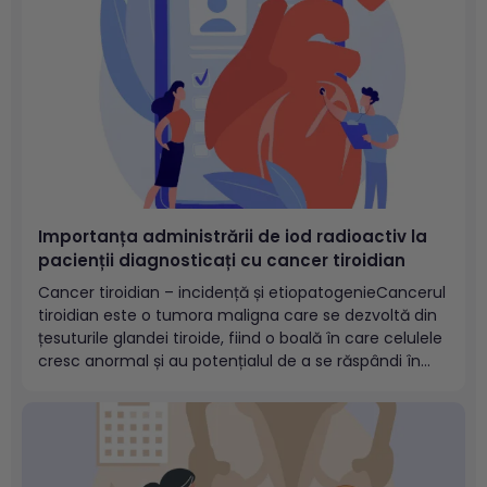
hormoni tiroidieni....
Importanța administrării de iod radioactiv la
pacienții diagnosticați cu cancer tiroidian
Cancer tiroidian – incidență și etiopatogenieCancerul
tiroidian este o tumora maligna care se dezvoltă din
țesuturile glandei tiroide, fiind o boală în care celulele
cresc anormal și au potențialul de a se răspândi în
alte zone ale corpului (metastaze).Deşi reprezintă
doar aproximativ 1% din totalul tumorilor maligne,
cancerul tiroidian se...