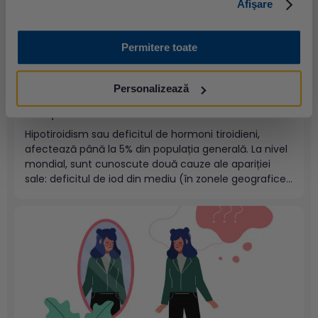
Afişare
Permitere toate
Personalizează
Hipotiroidism: cea mai frecventă tulburare a
funcției tiroidiene
Hipotiroidism sau deficitul de hormoni tiroidieni,
afectează până la 5% din populația generală. La nivel
mondial, sunt cunoscute două cauze ale apariției
sale: deficitul de iod din mediu (în zonele geografice
cu deficit marcat) sau boala autoimună Hashimoto
(tiroidita cronică autoimună). În Europa, prevalența
estimată a hipotiroidismului evident (simptomatic)
în...