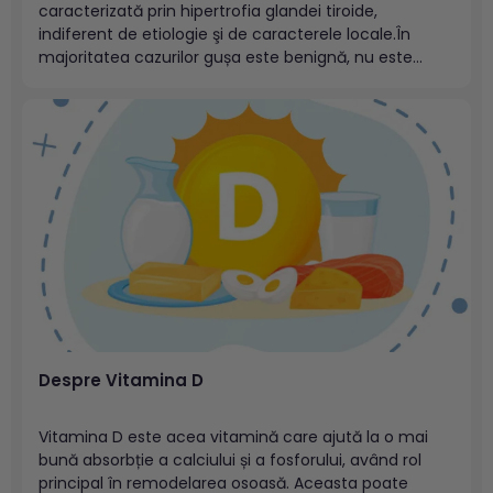
caracterizată prin hipertrofia glandei tiroide,
indiferent de etiologie şi de caracterele locale.În
majoritatea cazurilor gușa este benignă, nu este
cauzată de inflamație și este asociată cu producția
normală de hormoni tiroidieni (gușa însoțită de
eutiroidie). Carenţa iodată constituie cea mai
frecventă cauză de apariție a...
Despre Vitamina D
Vitamina D este acea vitamină care ajută la o mai
bună absorbție a calciului și a fosforului, având rol
principal în remodelarea osoasă. Aceasta poate