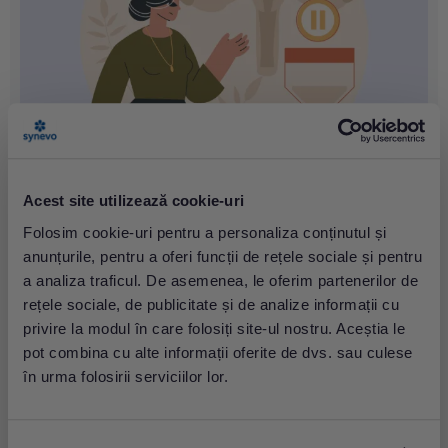
Menopauza: Simptome. Cum să înțelegi și să
gestionezi menopauza
Acest site utilizează cookie-uri
Folosim cookie-uri pentru a personaliza conținutul și
anunțurile, pentru a oferi funcții de rețele sociale și pentru
a analiza traficul. De asemenea, le oferim partenerilor de
rețele sociale, de publicitate și de analize informații cu
privire la modul în care folosiți site-ul nostru. Aceștia le
pot combina cu alte informații oferite de dvs. sau culese
în urma folosirii serviciilor lor.