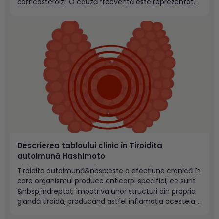
corticosteroizi. O cauză frecventă este reprezentată
de administrarea exogenă (pe cale externă) a
acestor hormoni – corticoterapia - în cazul
tratamentului unor boli. Una dintre cauzele endogene
este...
Descrierea tabloului clinic în Tiroidita
autoimună Hashimoto
Tiroidita autoimună&nbsp;este o afecțiune cronică în
care organismul produce anticorpi specifici, ce sunt
&nbsp;îndreptați împotriva unor structuri din propria
glandă tiroidă, producând astfel inflamația acesteia.
Totodată, tiroiditele sunt afecţiuni heterogene, care