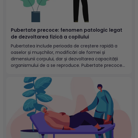
Pubertate precoce: fenomen patologic legat
de dezvoltarea fizică a copilului
Pubertatea include perioada de creștere rapidă a
oaselor și mușchilor, modificări ale formei și
dimensiunii corpului, dar și dezvoltarea capacității
organismului de a se reproduce. Pubertate precoce
este o succesiune de evenimente apărute precoce,
prin care organismul unui copil devine cel al unui
adult. De obicei această afecțiune începe să...