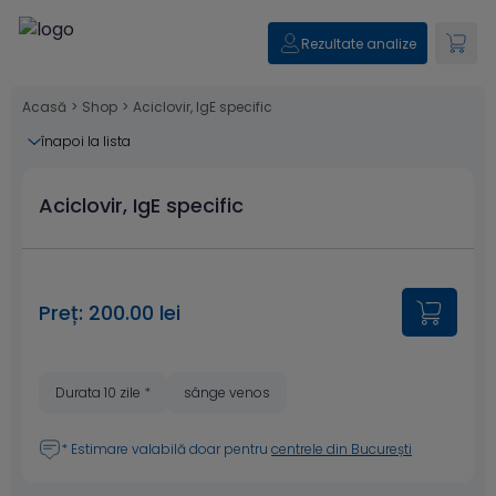
Rezultate analize
Acasă
>
Shop
>
Aciclovir, IgE specific
înapoi la lista
Aciclovir, IgE specific
Preț: 200.00 lei
Durata 10 zile
*
sânge venos
* Estimare valabilă doar pentru
centrele din București