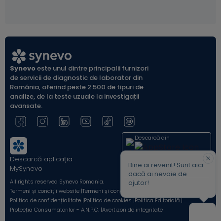
Synevo
este unul dintre principalii furnizori
de servicii de diagnostic de laborator din
România, oferind peste 2.500 de tipuri de
analize, de la teste uzuale la investigații
avansate.
Descarcă din
Descarcă aplicația
Acum pe
Bine ai revenit! Sunt aici
MySynevo
dacă ai nevoie de
All rights reserved Synevo Romania.
ajutor!
Termeni și condiții website |
Termeni și condiții Shop Online |
Politica de confidențialitate |
Politica de cookies |
Politica Editorială |
Protecția Consumatorilor - A.N.P.C. |
Avertizori de integritate