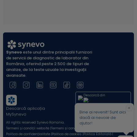
Synevo
este unul dintre principalii furnizori
de servicii de diagnostic de laborator din
România, oferind peste 2.500 de tipuri de
analize, de la teste uzuale la investigații
avansate.
Descarcă din
Descarcă aplicația
Acum pe
Bine ai revenit! Sunt aici
MySynevo
dacă ai nevoie de
All rights reserved Synevo Romania.
ajutor!
Termeni și condiții website |
Termeni și condiții Shop Online |
Politica de confidențialitate |
Politica de cookies |
Politica Editorială |