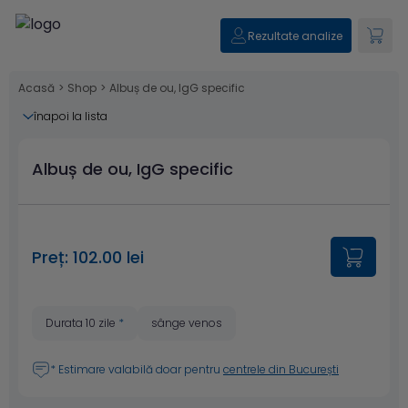
Rezultate analize
Acasă
>
Shop
>
Albuș de ou, IgG specific
înapoi la lista
Albuș de ou, IgG specific
Preț: 102.00 lei
Durata 10 zile
*
sânge venos
* Estimare valabilă doar pentru
centrele din București