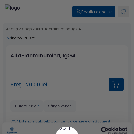
Rezultate analize
Acasă
>
Shop
>
Alfa-lactalbumina, IgG4
înapoi la lista
Alfa-lactalbumina, IgG4
Preț: 120.00 lei
Durata 7 zile
*
Sânge venos
* Estimare valabilă doar pentru
centrele din București